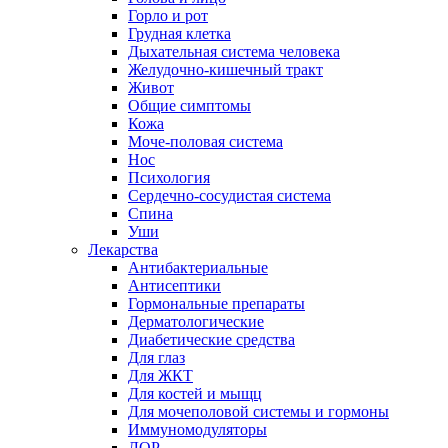
Горло и рот
Грудная клетка
Дыхательная система человека
Желудочно-кишечный тракт
Живот
Общие симптомы
Кожа
Моче-половая система
Нос
Психология
Сердечно-сосудистая система
Спина
Уши
Лекарства
Антибактериальные
Антисептики
Гормональные препараты
Дерматологические
Диабетические средства
Для глаз
Для ЖКТ
Для костей и мыщц
Для мочеполовой системы и гормоны
Иммуномодуляторы
ЛОР