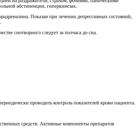
цией на раздражители, страхом, фобиями, паническими
гольной абстиненции, гиперкинезах.
радреналина. Показан при лечении депрессивных состояний,
.
стве снотворного следует за полчаса до сна.
периодически проводить контроль показателей крови пациента.
рственных средств. Активные компоненты препаратов