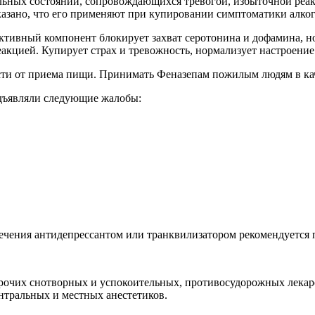
льных состояний, сопровождающихся тревогой, избыточной реак
указано, что его применяют при купировании симптоматики алко
тивный компонент блокирует захват серотонина и дофамина, но
кцией. Купирует страх и тревожность, нормализует настроение
сти от приема пищи. Принимать Феназепам пожилым людям в каче
дъявляли следующие жалобы:
лечения антидепрессантом или транквилизатором рекомендуется 
прочих снотворных и успокоительных, противосудорожных лека
нтральных и местных анестетиков.