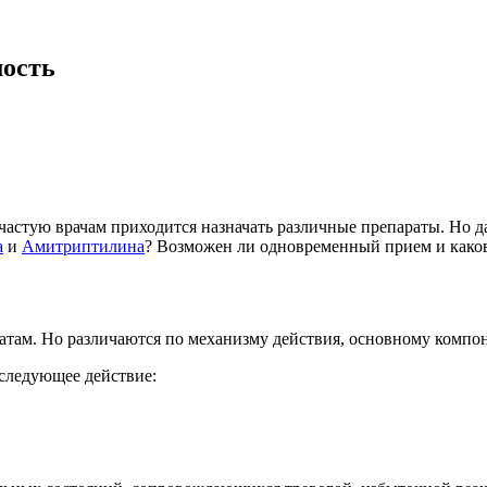
мость
астую врачам приходится назначать различные препараты. Но д
а
и
Амитриптилина
? Возможен ли одновременный прием и како
там. Но различаются по механизму действия, основному компон
следующее действие: