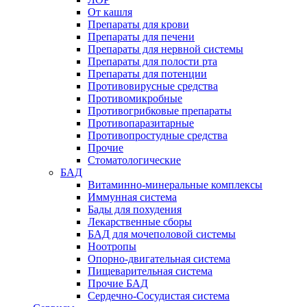
От кашля
Препараты для крови
Препараты для печени
Препараты для нервной системы
Препараты для полости рта
Препараты для потенции
Противовирусные средства
Противомикробные
Противогрибковые препараты
Противопаразитарные
Противопростудные средства
Прочие
Стоматологические
БАД
Витаминно-минеральные комплексы
Иммунная система
Бады для похудения
Лекарственные сборы
БАД для мочеполовой системы
Ноотропы
Опорно-двигательная система
Пищеварительная система
Прочие БАД
Сердечно-Сосудистая система