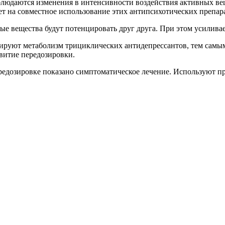
блюдаются изменения в интенсивности воздействия активных в
т на совместное использование этих антипсихотических препар
е вещества будут потенцировать друг друга. При этом усилива
бируют метаболизм трициклических антидепрессантов, тем сам
витие передозировки.
передозировке показано симптоматическое лечение. Используют 