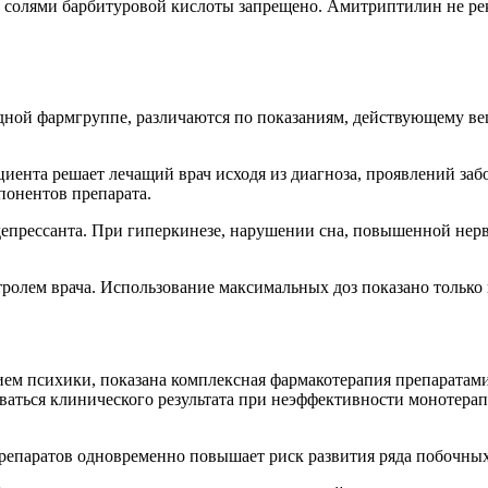
солями барбитуровой кислоты запрещено. Амитриптилин не ре
 одной фармгруппе, различаются по показаниям, действующему в
иента решает лечащий врач исходя из диагноза, проявлений за
понентов препарата.
депрессанта. При гиперкинезе, нарушении сна, повышенной нерв
ролем врача. Использование максимальных доз показано только 
 психики, показана комплексная фармакотерапия препаратами р
аться клинического результата при неэффективности монотерап
 препаратов одновременно повышает риск развития ряда побочны