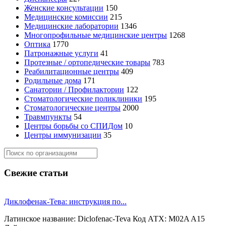
Женские консультации
150
Медицинские комиссии
215
Медицинские лаборатории
1346
Многопрофильные медицинские центры
1268
Оптика
1770
Патронажные услуги
41
Протезные / ортопедические товары
783
Реабилитационные центры
409
Родильные дома
171
Санатории / Профилактории
122
Стоматологические поликлиники
195
Стоматологические центры
2000
Травмпункты
54
Центры борьбы со СПИДом
10
Центры иммунизации
35
Свежие статьи
Диклофенак-Тева: инструкция по...
Латинское название: Diclofenac-Teva Код АТХ: M02A A15