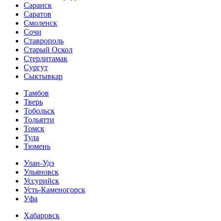
Саранск
Саратов
Смоленск
Сочи
Ставрополь
Старый Оскол
Стерлитамак
Сургут
Сыктывкар
Тамбов
Тверь
Тобольск
Тольятти
Томск
Тула
Тюмень
Улан-Удэ
Ульяновск
Уссурийск
Усть-Каменогорск
Уфа
Хабаровск