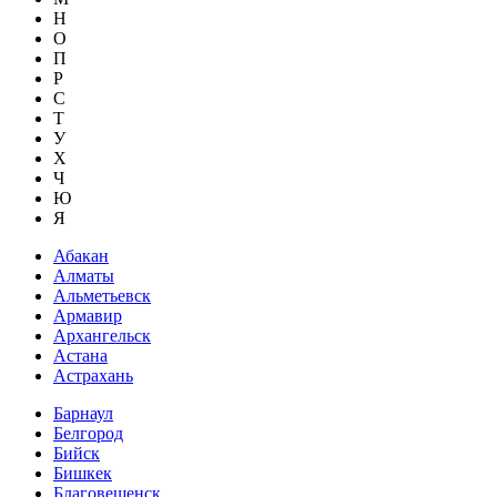
Н
О
П
Р
С
Т
У
Х
Ч
Ю
Я
Абакан
Алматы
Альметьевск
Армавир
Архангельск
Астана
Астрахань
Барнаул
Белгород
Бийск
Бишкек
Благовещенск