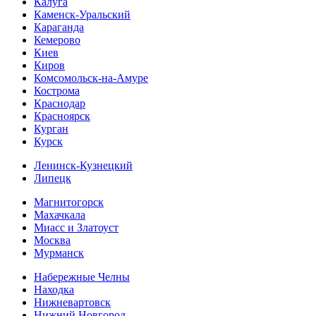
Калуга
Каменск-Уральский
Караганда
Кемерово
Киев
Киров
Комсомольск-на-Амуре
Кострома
Краснодар
Красноярск
Курган
Курск
Ленинск-Кузнецкий
Липецк
Магнитогорск
Махачкала
Миасс и Златоуст
Москва
Мурманск
Набережные Челны
Находка
Нижневартовск
Нижний Новгород