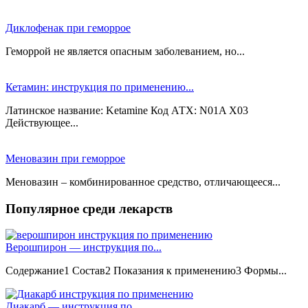
Диклофенак при геморрое
Геморрой не является опасным заболеванием, но...
Кетамин: инструкция по применению...
Латинское название: Ketamine Код АТХ: N01A Х03
Действующее...
Меновазин при геморрое
Меновазин – комбинированное средство, отличающееся...
Популярное среди лекарств
Верошпирон — инструкция по...
Содержание1 Состав2 Показания к применению3 Формы...
Диакарб — инструкция по...