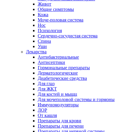
Живот
Общие симптомы
Кожа
Моче-половая система
Нос
Психология
Сердечно-сосудистая система
Спина
Уши
Лекарства
Антибактериальные
Антисептики
Гормональные препараты
Дерматологические
Диабетические средства
Для глаз
Для ЖКТ
Для костей и мыщц
Для мочеполовой системы и гормоны
Иммуномодуляторы
ЛОР
От кашля
Препараты для крови
Препараты для печени
Препараты для нервной системы