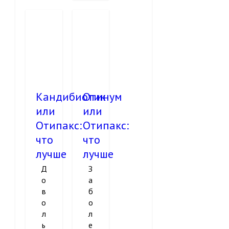
Кандибиотик
Отинум
или
или
Отипакс:
Отипакс:
что
что
лучше
лучше
Д
З
о
а
в
б
о
о
л
л
ь
е