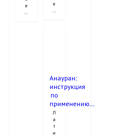
е
е
...
...
Анауран:
инструкция
по
применению...
Л
а
т
и