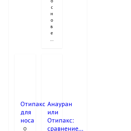
о
с
н
о
в
е
...
Отипакс
Анауран
для
или
носа
Отипакс:
сравнение...
О