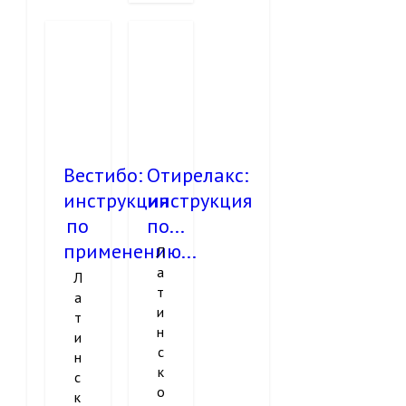
Вестибо:
Отирелакс:
инструкция
инструкция
по
по...
применению...
Л
а
Л
т
а
и
т
н
и
с
н
к
с
о
к