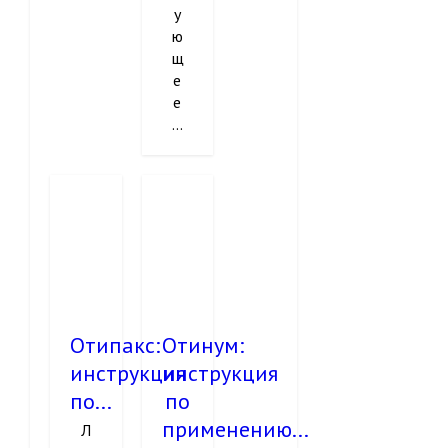
у
ю
щ
е
е
...
Отипакс:
Отинум:
инструкция
инструкция
по...
по
применению...
Л