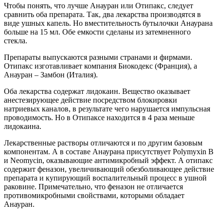
Чтобы понять, что лучше Анауран или Отипакс, следует
сравнить оба препарата. Так, два лекарства производятся в
виде ушных капель. Но вместительность бутылочки Анаурана
больше на 15 мл. Обе емкости сделаны из затемненного
стекла.
Препараты выпускаются разными странами и фирмами.
Отипакс изготавливает компания Биокодекс (Франция), а
Анауран – Замбон (Италия).
Оба лекарства содержат лидокаин. Вещество оказывает
анестезирующее действие посредством блокировки
натриевых каналов, в результате чего нарушается импульсная
проводимость. Но в Отипаксе находится в 4 раза меньше
лидокаина.
Лекарственные растворы отличаются и по другим базовым
компонентам. А в составе Анаурана присутствует Polymyxin B
и Neomycin, оказывающие антимикробный эффект. А отипакс
содержит феназон, увеличивающий обезболивающее действие
препарата и купирующий воспалительный процесс в ушной
раковине. Примечательно, что феназон не отличается
противомикробными свойствами, которыми обладает
Анауран.