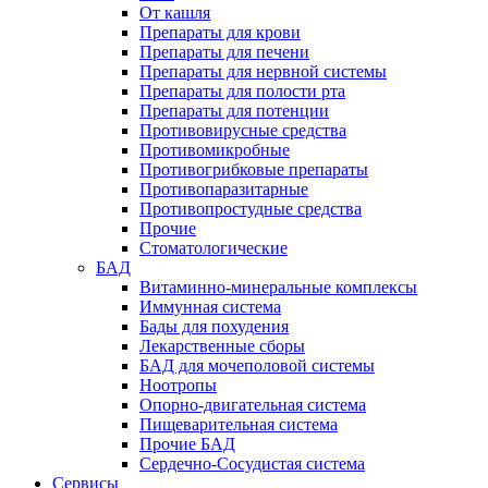
От кашля
Препараты для крови
Препараты для печени
Препараты для нервной системы
Препараты для полости рта
Препараты для потенции
Противовирусные средства
Противомикробные
Противогрибковые препараты
Противопаразитарные
Противопростудные средства
Прочие
Стоматологические
БАД
Витаминно-минеральные комплексы
Иммунная система
Бады для похудения
Лекарственные сборы
БАД для мочеполовой системы
Ноотропы
Опорно-двигательная система
Пищеварительная система
Прочие БАД
Сердечно-Сосудистая система
Сервисы