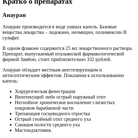
Кратко о препаратах
Анауран
Анауран производится в виде ушных капель. Базовые
вещества лекарства – лидокаин, неомицин, полимиксин B
сульфат.
В одном флаконе содержится 25 мл лекарственного раствора.
Препарат, выпускаемый итальянской фармакологической
фирмой Замбон, стоит приблизительно 332 рублей.
Анауран обладает местным анестезирующим и
антисептическим эффектом. Показания к использованию
капель:
Хирургическая фенестрация
Вялотекущий либо острый наружный отит
Негнойное хроническое воспаление слизистых
покровов барабанной части
Трепанация сосцевидного отростка
Острый гнойный отит среднего уха
Санация полости среднего уха
Мастоидэктомия.