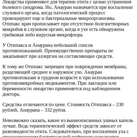
Лекарства применяют для терапии отита с целью устранения
болевого синдрома. Но, Анауран назначается при воспалении
слухового органа, когда патологический процесс
провоцируют еще и бактериальные микроорганизмы.
Отипакс врач прописывает при отсутствии болезнетворных
микробов в слуховом органе, когда в ухе есть обнаружена
грибковая либо вирусная микрофлора.
У Отипакса и Анаурана небольшой список
противопоказаний. Преимущественно препараты не
закапывают при аллергии на составляющие средств.
К тому же Отипакс запрещен при повреждении мембраны,
разделяющей среднее и наружное ухо. Анауран
противопоказан в грудном возрасте и при использовании
противомикробных медикаментов. При лактации или
беременности лекарство применяется под наблюдением
доктора.
Средства отличаются по цене. Стоимость Отипакса – 230
рублей, Анаурана – 332 рубля.
Невозможно сказать, какие из вышеописанных ушных капель
лучше. Ведь терапевтический эффект средств зависит от
разновидности отита. Следовательно, при воспалении уха с
присоединением бактериальной инфекции назначается