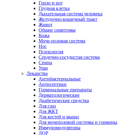
Горло и рот
Грудная клетка
Дыхательная система человека
Желудочно-кишечный тракт
Живот
Общие симптомы
Кожа
Моче-половая система
Нос
Психология
Сердечно-сосудистая система
Спина
Уши
Лекарства
Антибактериальные
Антисептики
Гормональные препараты
Дерматологические
Диабетические средства
Для глаз
Для ЖКТ
Для костей и мыщц
Для мочеполовой системы и гормоны
Иммуномодуляторы
ЛОР