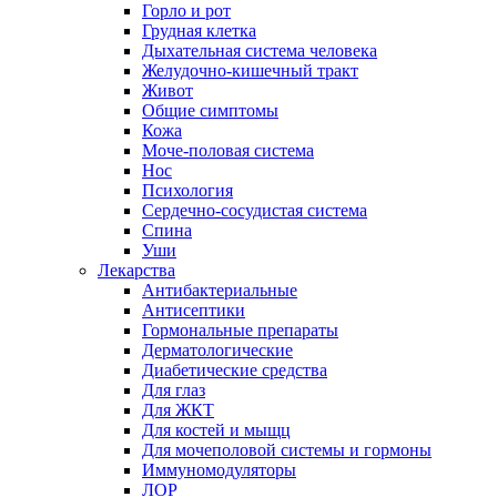
Горло и рот
Грудная клетка
Дыхательная система человека
Желудочно-кишечный тракт
Живот
Общие симптомы
Кожа
Моче-половая система
Нос
Психология
Сердечно-сосудистая система
Спина
Уши
Лекарства
Антибактериальные
Антисептики
Гормональные препараты
Дерматологические
Диабетические средства
Для глаз
Для ЖКТ
Для костей и мыщц
Для мочеполовой системы и гормоны
Иммуномодуляторы
ЛОР