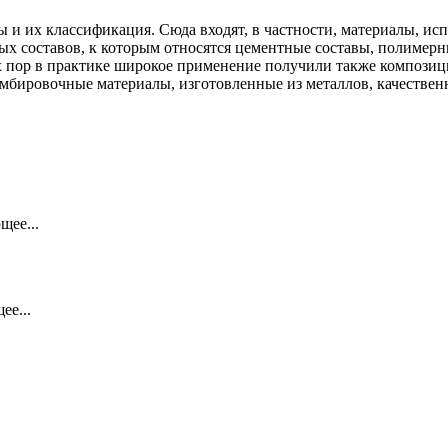
и их классификация. Сюда входят, в частности, материалы, ис
х составов, к которым относятся цементные составы, полимерн
х пор в практике широкое применение получили также компози
мбировочные материалы, изготовленные из металлов, качестве
щее...
ее...