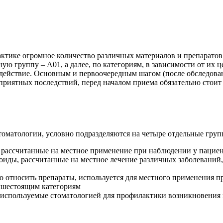
актике огромное количество различных материалов и препарато
ю группу – А01, а далее, по категориям, в зависимости от их ц
 действие. Основным и первоочередным шагом (после обследова
приятных последствий, перед началом приема обязательно стоит
оматологии, условно подразделяются на четыре отдельные груп
 рассчитанные на местное применение при наблюдении у пациен
оиды, рассчитанные на местное лечение различных заболеваний
относить препараты, используется для местного применения пр
вышестоящим категориям
 используемые стоматологией для профилактики возникновения 