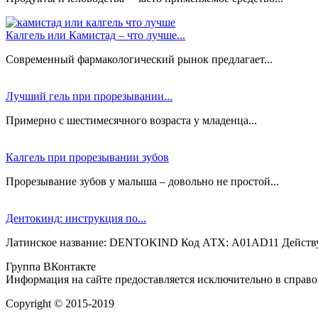
Калгель или Камистад – что лучше...
Современный фармакологический рынок предлагает...
Лучший гель при прорезывании...
Примерно с шестимесячного возраста у младенца...
Калгель при прорезывании зубов
Прорезывание зубов у малыша – довольно не простой...
Дентокинд: инструкция по...
Латинское название: DENTOKIND Код АТХ: A01AD11 Действу
Группа ВКонтакте
Информация на сайте предоставляется исключительно в справоч
Copyright © 2015-2019