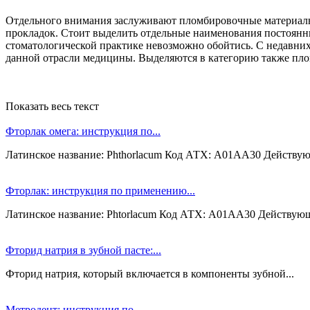
Отдельного внимания заслуживают пломбировочные материалы 
прокладок. Стоит выделить отдельные наименования постоянны
стоматологической практике невозможно обойтись. С недавни
данной отрасли медицины. Выделяются в категорию также пло
Показать весь текст
Фторлак омега: инструкция по...
Латинское название: Phthorlacum Код АТХ: A01AA30 Действую
Фторлак: инструкция по применению...
Латинское название: Phtorlacum Код АТХ: A01AA30 Действующ
Фторид натрия в зубной пасте:...
Фторид натрия, который включается в компоненты зубной...
Метродент: инструкция по...