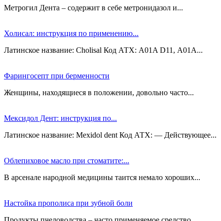
Метрогил Дента – содержит в себе метронидазол и...
Холисал: инструкция по применению...
Латинское название: Cholisal Код АТХ: A01A D11, А01А...
Фарингосепт при берменности
Женщины, находящиеся в положении, довольно часто...
Мексидол Дент: инструкция по...
Латинское название: Mexidol dent Код АТХ: — Действующее...
Облепиховое масло при стоматите:...
В арсенале народной медицины таится немало хороших...
Настойка прополиса при зубной боли
Продукты пчеловодства – часто применяемое средство...