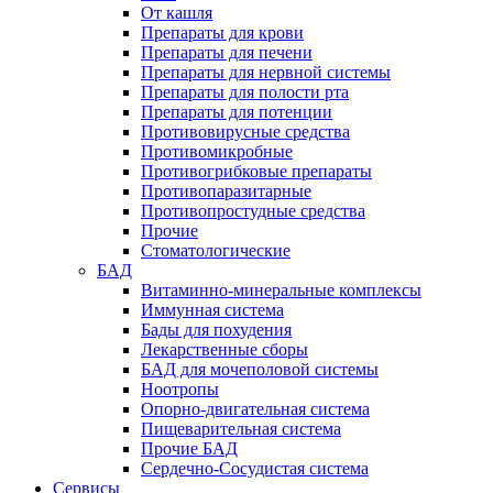
От кашля
Препараты для крови
Препараты для печени
Препараты для нервной системы
Препараты для полости рта
Препараты для потенции
Противовирусные средства
Противомикробные
Противогрибковые препараты
Противопаразитарные
Противопростудные средства
Прочие
Стоматологические
БАД
Витаминно-минеральные комплексы
Иммунная система
Бады для похудения
Лекарственные сборы
БАД для мочеполовой системы
Ноотропы
Опорно-двигательная система
Пищеварительная система
Прочие БАД
Сердечно-Сосудистая система
Сервисы