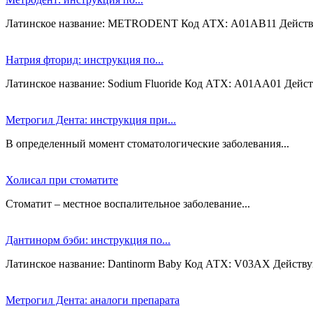
Латинское название: METRODENT Код АТХ: A01AB11 Действ
Натрия фторид: инструкция по...
Латинское название: Sodium Fluoride Код АТХ: A01AA01 Дейст
Метрогил Дента: инструкция при...
В определенный момент стоматологические заболевания...
Холисал при стоматите
Стоматит – местное воспалительное заболевание...
Дантинорм бэби: инструкция по...
Латинское название: Dantinorm Baby Код АТХ: V03AX Действу
Метрогил Дента: аналоги препарата