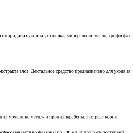
оксипиридина сукцинат, отдушка, минеральное масло, трифосфат
стракта алоэ. Дентальное средство предназначено для ухода за
нил мочевина, метил- и пропилпарабены, экстракт корня
асфасовывается во флаконы по 300 мл. В продажу поступают