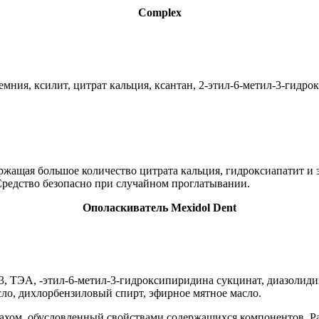
Complex
емния, ксилит, цитрат кальция, ксантан, 2-этил-6-метил-3-гидр
жащая большое количество цитрата кальция, гидроксиапатит и эк
редство безопасно при случайном проглатывании.
Ополаскиватель Mexidol Dent
3, ТЭА, -этил-6-метил-3-гидроксипиридина сукцинат, диазолиди
сло, дихлорбензиловый спирт, эфирное мятное масло.
пахом, обусловленный свойствами содержащихся компонентов. Р