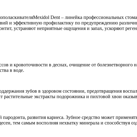
Mexidol Dent – линейка профессиональных стома
твий и эффективную профилактику по предупреждению различны
нтит, устраняют неприятные ощущения и запах, ускоряют реген
ов и кровоточивости в деснах, очищение от болезнетворного на
тва в воде.
оддержания зубов в здоровом состоянии, предотвращения воспа
 растительные экстракты подорожника и пихтовой хвои оказывае
й пародонта, развития кариеса. Зубное средство может применя
есен, тем самым восполняя нехватку минерала и способствуя оз