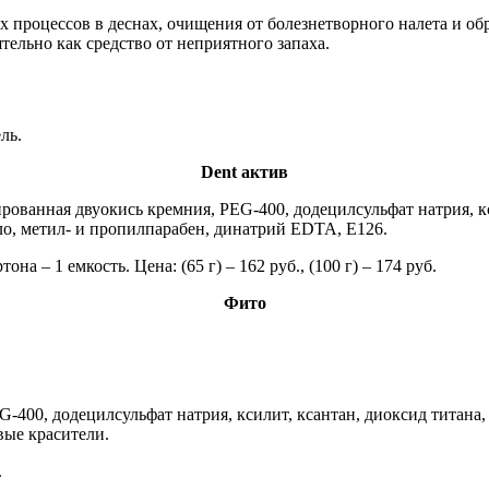
 процессов в деснах, очищения от болезнетворного налета и об
тельно как средство от неприятного запаха.
ль.
Dent актив
рованная двуокись кремния, PEG-400, додецилсульфат натрия, к
ло, метил- и пропилпарабен, динатрий EDTA, Е126.
на – 1 емкость. Цена: (65 г) – 162 руб., (100 г) – 174 руб.
Фито
G-400, додецилсульфат натрия, ксилит, ксантан, диоксид титана
ые красители.
.