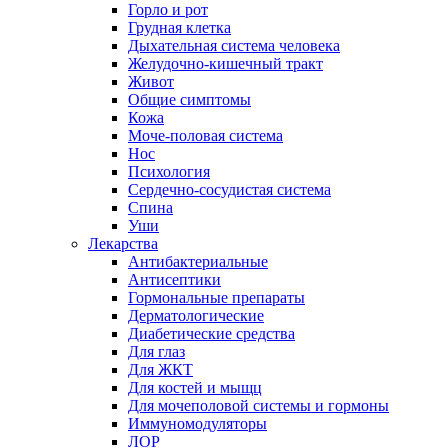
Горло и рот
Грудная клетка
Дыхательная система человека
Желудочно-кишечный тракт
Живот
Общие симптомы
Кожа
Моче-половая система
Нос
Психология
Сердечно-сосудистая система
Спина
Уши
Лекарства
Антибактериальные
Антисептики
Гормональные препараты
Дерматологические
Диабетические средства
Для глаз
Для ЖКТ
Для костей и мыщц
Для мочеполовой системы и гормоны
Иммуномодуляторы
ЛОР