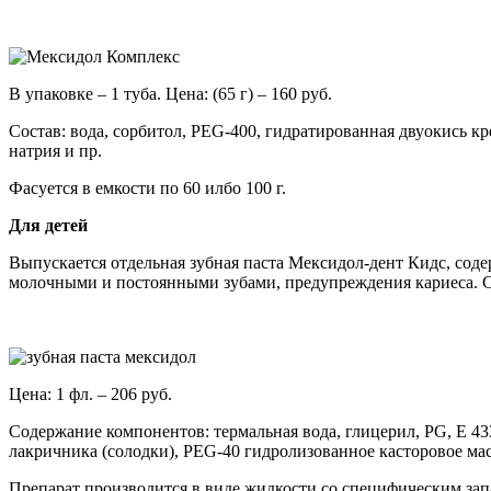
В упаковке – 1 туба. Цена: (65 г) – 160 руб.
Состав: вода, сорбитол, PEG-400, гидратированная двуокись кр
натрия и пр.
Фасуется в емкости по 60 илбо 100 г.
Для детей
Выпускается отдельная зубная паста Мексидол-дент Кидс, содер
молочными и постоянными зубами, предупреждения кариеса. С
Цена: 1 фл. – 206 руб.
Содержание компонентов: термальная вода, глицерил, PG, Е 43
лакричника (солодки), PEG-40 гидролизованное касторовое ма
Препарат производится в виде жидкости со специфическим за