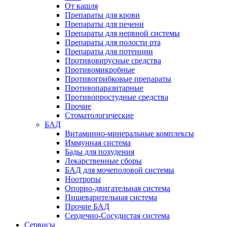
От кашля
Препараты для крови
Препараты для печени
Препараты для нервной системы
Препараты для полости рта
Препараты для потенции
Противовирусные средства
Противомикробные
Противогрибковые препараты
Противопаразитарные
Противопростудные средства
Прочие
Стоматологические
БАД
Витаминно-минеральные комплексы
Иммунная система
Бады для похудения
Лекарственные сборы
БАД для мочеполовой системы
Ноотропы
Опорно-двигательная система
Пищеварительная система
Прочие БАД
Сердечно-Сосудистая система
Сервисы