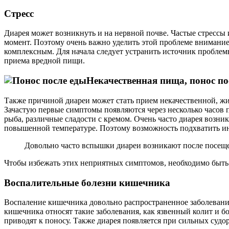
Стресс
Диарея может возникнуть и на нервной почве. Частые стресс
момент. Поэтому очень важно уделить этой проблеме внимание 
комплексным. Для начала следует устранить источник проблемы
приема вредной пищи.
Некачественная пища, понос п
Также причиной диареи может стать прием некачественной, ж
Зачастую первые симптомы появляются через несколько часов п
рыба, различные сладости с кремом. Очень часто диарея возни
повышенной температуре. Поэтому возможность подхватить и
Довольно часто вспышки диареи возникают после посеще
Чтобы избежать этих неприятных симптомов, необходимо быть 
Воспалительные болезни кишечника
Воспаление кишечника довольно распространенное заболевание,
кишечника относят такие заболевания, как язвенный колит и б
приводят к поносу. Также диарея появляется при сильных судо