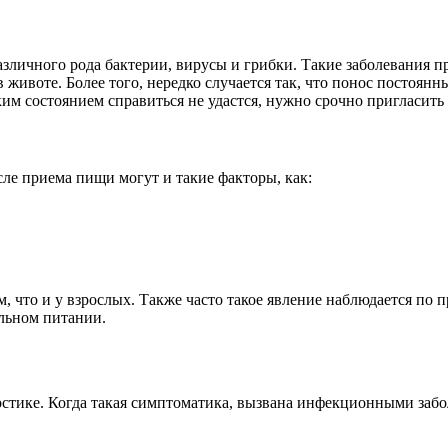
зличного рода бактерии, вирусы и грибки. Такие заболевания пр
 в животе. Более того, нередко случается так, что понос посто
ким состоянием справиться не удастся, нужно срочно пригласить 
ле приема пищи могут и такие факторы, как:
ам, что и у взрослых. Также часто такое явление наблюдается п
льном питании.
ностике. Когда такая симптоматика, вызвана инфекционными заб