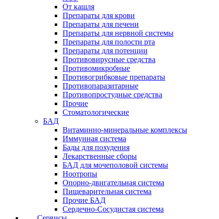
От кашля
Препараты для крови
Препараты для печени
Препараты для нервной системы
Препараты для полости рта
Препараты для потенции
Противовирусные средства
Противомикробные
Противогрибковые препараты
Противопаразитарные
Противопростудные средства
Прочие
Стоматологические
БАД
Витаминно-минеральные комплексы
Иммунная система
Бады для похудения
Лекарственные сборы
БАД для мочеполовой системы
Ноотропы
Опорно-двигательная система
Пищеварительная система
Прочие БАД
Сердечно-Сосудистая система
Сервисы