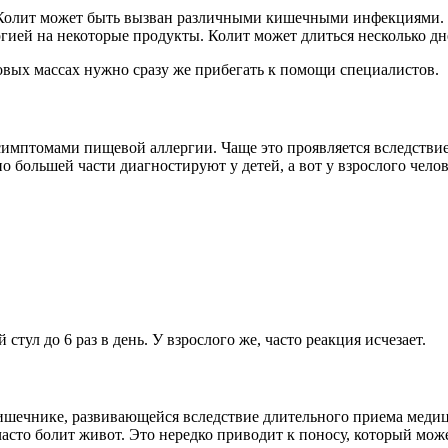
 Колит может быть вызван различными кишечными инфекциями. Пе
гией на некоторые продукты. Колит может длиться несколько д
овых массах нужно сразу же прибегать к помощи специалистов.
симптомами пищевой аллергии. Чаще это проявляется вследствие
большей части диагностируют у детей, а вот у взрослого челове
тул до 6 раз в день. У взрослого же, часто реакция исчезает.
ишечнике, развивающейся вследствие длительного приема меди
асто болит живот. Это нередко приводит к поносу, который може