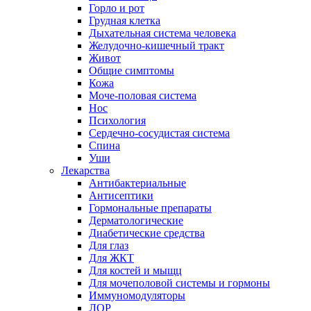
Горло и рот
Грудная клетка
Дыхательная система человека
Желудочно-кишечный тракт
Живот
Общие симптомы
Кожа
Моче-половая система
Нос
Психология
Сердечно-сосудистая система
Спина
Уши
Лекарства
Антибактериальные
Антисептики
Гормональные препараты
Дерматологические
Диабетические средства
Для глаз
Для ЖКТ
Для костей и мыщц
Для мочеполовой системы и гормоны
Иммуномодуляторы
ЛОР