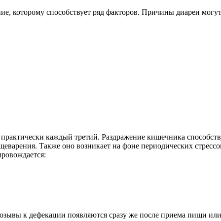
ие, которому способствует ряд факторов. Причины диареи могу
т практически каждый третий. Раздражение кишечника способст
варения. Также оно возникает на фоне периодических стрессов
провождается:
зывы к дефекации появляются сразу же после приема пищи или в