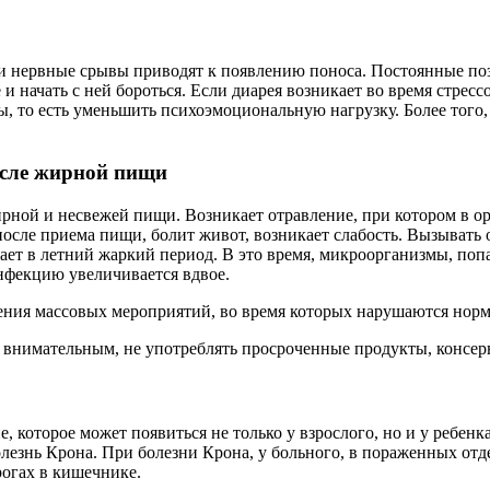
ы и нервные срывы приводят к появлению поноса. Постоянные п
и начать с ней бороться. Если диарея возникает во время стрес
, то есть уменьшить психоэмоциональную нагрузку. Более того,
осле жирной пищи
ирной и несвежей пищи. Возникает отравление, при котором в о
осле приема пищи, болит живот, возникает слабость. Вызывать 
кает в летний жаркий период. В это время, микроорганизмы, по
нфекцию увеличивается вдвое.
ния массовых мероприятий, во время которых нарушаются норм
внимательным, не употреблять просроченные продукты, консерв
 которое может появиться не только у взрослого, но и у ребен
олезнь Крона. При болезни Крона, у больного, в пораженных от
рогах в кишечнике.