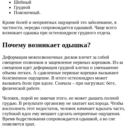
Шейный
Грудной
Поясничный.
Кроме болей и неприятных ощущений это заболевание, в
частности, нередко сопровождается одышкой. Чаще всего
возникает одышка при остеохондрозе грудного отдела.
Почему возникает одышка?
Деформация межпозвоночных дисков влечет за собой
смещение позвонков и защемление нервных корешков. Из-за
смещения идет деформация грудной клетки и уменьшение
объема легких. А сдавленные нервные корешки вызывают
болезненное ощущение. В итоге остеохондроз может
вызывать боли при вдохе. Сначала – при нагрузках: беге,
физической работе.
Человек, порой не замечая этого, не может дышать полной
грудью. В результате организму не хватает кислорода. Чтобы
восполнить этот недостаток, человек начинает вдыхать часто,
глубокий вдох ему мешают сделать неприятные ощущения.
Время бодрствования сопровождается одышкой, а во сне
появляется храп.