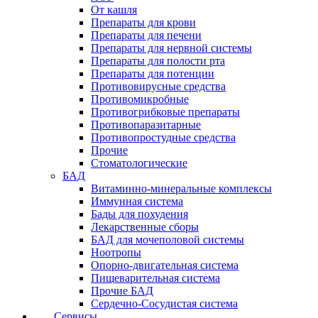
От кашля
Препараты для крови
Препараты для печени
Препараты для нервной системы
Препараты для полости рта
Препараты для потенции
Противовирусные средства
Противомикробные
Противогрибковые препараты
Противопаразитарные
Противопростудные средства
Прочие
Стоматологические
БАД
Витаминно-минеральные комплексы
Иммунная система
Бады для похудения
Лекарственные сборы
БАД для мочеполовой системы
Ноотропы
Опорно-двигательная система
Пищеварительная система
Прочие БАД
Сердечно-Сосудистая система
Сервисы