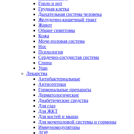
Горло и рот
Грудная клетка
Дыхательная система человека
Желудочно-кишечный тракт
Живот
Общие симптомы
Кожа
Моче-половая система
Нос
Психология
Сердечно-сосудистая система
Спина
Уши
Лекарства
Антибактериальные
Антисептики
Гормональные препараты
Дерматологические
Диабетические средства
Для глаз
Для ЖКТ
Для костей и мыщц
Для мочеполовой системы и гормоны
Иммуномодуляторы
ЛОР