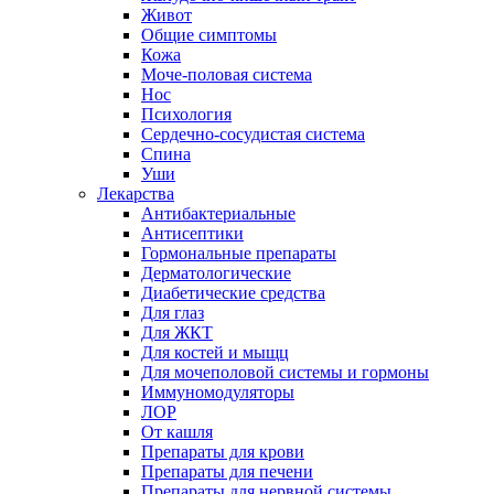
Живот
Общие симптомы
Кожа
Моче-половая система
Нос
Психология
Сердечно-сосудистая система
Спина
Уши
Лекарства
Антибактериальные
Антисептики
Гормональные препараты
Дерматологические
Диабетические средства
Для глаз
Для ЖКТ
Для костей и мыщц
Для мочеполовой системы и гормоны
Иммуномодуляторы
ЛОР
От кашля
Препараты для крови
Препараты для печени
Препараты для нервной системы