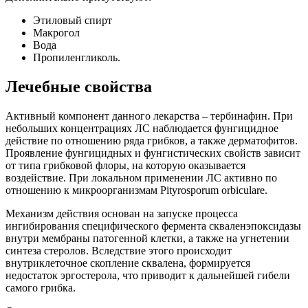
Этиловый спирт
Макрогол
Вода
Пропиленгликоль.
Лечебные свойства
Активный компонент данного лекарства – тербинафин. При
небольших концентрациях ЛС наблюдается фунгицидное
действие по отношению ряда грибков, а также дерматофитов.
Проявление фунгицидных и фунгистических свойств зависит
от типа грибковой флоры, на которую оказывается
воздействие. При локальном применении ЛС активно по
отношению к микроорганизмам Pityrosporum orbiculare.
Механизм действия основан на запуске процесса
ингибирования специфического фермента скваленэпоксидазы
внутри мембраны патогенной клетки, а также на угнетении
синтеза стеролов. Вследствие этого происходит
внутриклеточное скопление сквалена, формируется
недостаток эргостерола, что приводит к дальнейшей гибели
самого грибка.