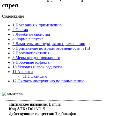
спрея
Содержание
1
Показания к применению
2
Состав
3
Лечебные свойства
4
Форма выпуска
5
Ламитель: инструкция по применению
6
Применение во время беременности и ГВ
7
Противопоказания
8
Меры предосторожности
9
Побочные эффекты
10
Условия и срок годности
11
Аналоги
11.1
Экзифин
12
Скачать инструкцию по применению
Латинское название:
Lamitel
Код АТХ:
D01AE15
Действующее вещество:
Тербинафин