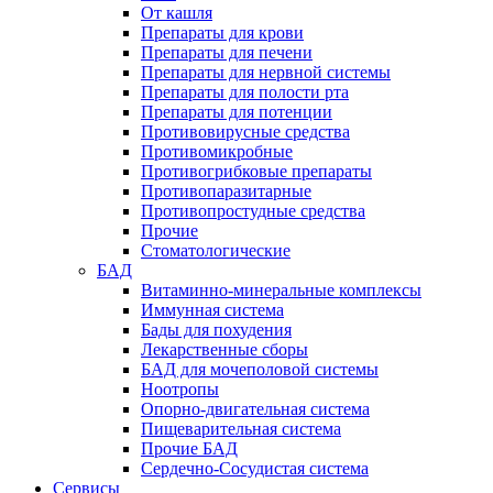
От кашля
Препараты для крови
Препараты для печени
Препараты для нервной системы
Препараты для полости рта
Препараты для потенции
Противовирусные средства
Противомикробные
Противогрибковые препараты
Противопаразитарные
Противопростудные средства
Прочие
Стоматологические
БАД
Витаминно-минеральные комплексы
Иммунная система
Бады для похудения
Лекарственные сборы
БАД для мочеполовой системы
Ноотропы
Опорно-двигательная система
Пищеварительная система
Прочие БАД
Сердечно-Сосудистая система
Сервисы