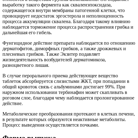
выработку такого фермента как скваленэпоксидаза,
содержащегося внутри мембраны патогенной клетки, что
провоцирует недостаток эргостерола и неполноценность
процесса аккумуляции сквалена. Благодаря такому влиянию
наблюдается торможение процесса распространения грибка и
дальнейшая его гибель.
Фунгицидное действие препарата наблюдается по отношению
дерматофитов, диморфных грибков, а также дрожжевых и
плесневых грибков. Также Экзитер подавляет
жизнедеятельность возбудителей дерматомикоза,
разноцветного лишая.
В случае перорального приема действующее вещество
таблеток абсорбируется слизистыми ЖКТ, при попадании в
общий кровоток связь с альбуминами достигает 99%. При
наружном использовании тербинафин может скапливать в
роговом слое, благодаря чему наблюдается пролонгированное
действие.
Метаболические преобразования протекают в клетках печени,
в результате которых образуются неактивные метаболиты.
Процесс выведения осуществляется почками.