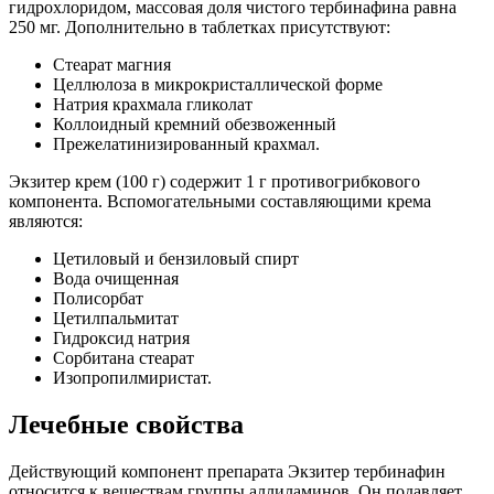
гидрохлоридом, массовая доля чистого тербинафина равна
250 мг. Дополнительно в таблетках присутствуют:
Стеарат магния
Целлюлоза в микрокристаллической форме
Натрия крахмала гликолат
Коллоидный кремний обезвоженный
Прежелатинизированный крахмал.
Экзитер крем (100 г) содержит 1 г противогрибкового
компонента. Вспомогательными составляющими крема
являются:
Цетиловый и бензиловый спирт
Вода очищенная
Полисорбат
Цетилпальмитат
Гидроксид натрия
Сорбитана стеарат
Изопропилмиристат.
Лечебные свойства
Действующий компонент препарата Экзитер тербинафин
относится к веществам группы аллиламинов. Он подавляет