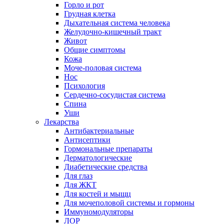
Горло и рот
Грудная клетка
Дыхательная система человека
Желудочно-кишечный тракт
Живот
Общие симптомы
Кожа
Моче-половая система
Нос
Психология
Сердечно-сосудистая система
Спина
Уши
Лекарства
Антибактериальные
Антисептики
Гормональные препараты
Дерматологические
Диабетические средства
Для глаз
Для ЖКТ
Для костей и мыщц
Для мочеполовой системы и гормоны
Иммуномодуляторы
ЛОР