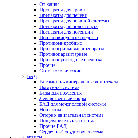
От кашля
Препараты для крови
Препараты для печени
Препараты для нервной системы
Препараты для полости рта
Препараты для потенции
Противовирусные средства
Противомикробные
Противогрибковые препараты
Противопаразитарные
Противопростудные средства
Прочие
Стоматологические
БАД
Витаминно-минеральные комплексы
Иммунная система
Бады для похудения
Лекарственные сборы
БАД для мочеполовой системы
Ноотропы
Опорно-двигательная система
Пищеварительная система
Прочие БАД
Сердечно-Сосудистая система
Сервисы