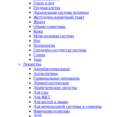
Горло и рот
Грудная клетка
Дыхательная система человека
Желудочно-кишечный тракт
Живот
Общие симптомы
Кожа
Моче-половая система
Нос
Психология
Сердечно-сосудистая система
Спина
Уши
Лекарства
Антибактериальные
Антисептики
Гормональные препараты
Дерматологические
Диабетические средства
Для глаз
Для ЖКТ
Для костей и мыщц
Для мочеполовой системы и гормоны
Иммуномодуляторы
ЛОР