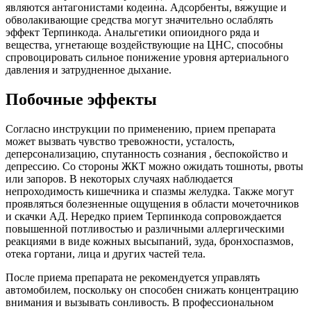
являются антагонистами кодеина. Адсорбенты, вяжущие и
обволакивающие средства могут значительно ослаблять
эффект Терпинкода. Анальгетики опиоидного ряда и
вещества, угнетающе воздействующие на ЦНС, способны
спровоцировать сильное понижение уровня артериального
давления и затрудненное дыхание.
Побочные эффекты
Согласно инструкции по применению, прием препарата
может вызвать чувство тревожности, усталость,
деперсонализацию, спутанность сознания , беспокойство и
депрессию. Со стороны ЖКТ можно ожидать тошноты, рвоты
или запоров. В некоторых случаях наблюдается
непроходимость кишечника и спазмы желудка. Также могут
проявляться болезненные ощущения в области мочеточников
и скачки АД. Нередко прием Терпинкода сопровождается
повышенной потливостью и различными аллергическими
реакциями в виде кожных высыпаний, зуда, бронхоспазмов,
отека гортани, лица и других частей тела.
После приема препарата не рекомендуется управлять
автомобилем, поскольку он способен снижать концентрацию
внимания и вызывать сонливость. В профессиональном