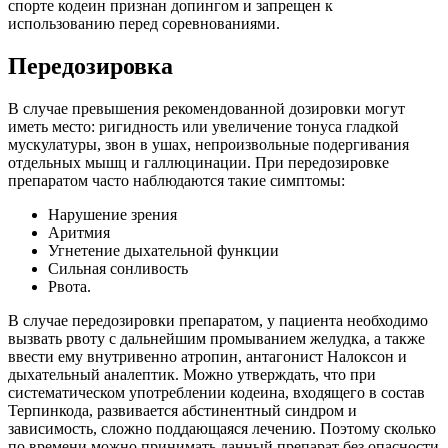
спорте кодеин признан допингом и запрещен к
использованию перед соревнованиями.
Передозировка
В случае превышения рекомендованной дозировки могут
иметь место: ригидность или увеличение тонуса гладкой
мускулатуры, звон в ушах, непроизвольные подергивания
отдельных мышц и галлюцинации. При передозировке
препаратом часто наблюдаются такие симптомы:
Нарушение зрения
Аритмия
Угнетение дыхательной функции
Сильная сонливость
Рвота.
В случае передозировки препаратом, у пациента необходимо
вызвать рвоту с дальнейшим промыванием желудка, а также
ввести ему внутривенно атропин, антагонист Налоксон и
дыхательный аналептик. Можно утверждать, что при
систематическом употреблении кодеина, входящего в состав
Терпинкода, развивается абстинентный синдром и
зависимость, сложно поддающаяся лечению. Поэтому сколько
по времени можно принимать данный препарат без опасности