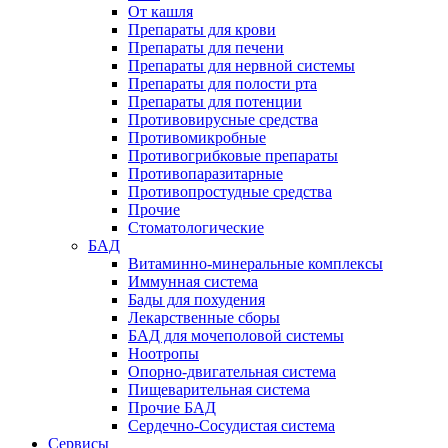
От кашля
Препараты для крови
Препараты для печени
Препараты для нервной системы
Препараты для полости рта
Препараты для потенции
Противовирусные средства
Противомикробные
Противогрибковые препараты
Противопаразитарные
Противопростудные средства
Прочие
Стоматологические
БАД
Витаминно-минеральные комплексы
Иммунная система
Бады для похудения
Лекарственные сборы
БАД для мочеполовой системы
Ноотропы
Опорно-двигательная система
Пищеварительная система
Прочие БАД
Сердечно-Сосудистая система
Сервисы