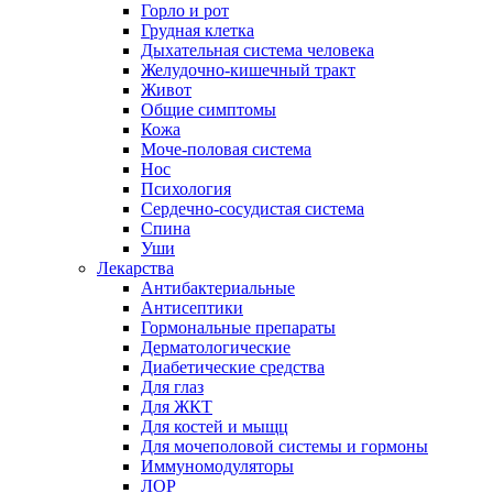
Горло и рот
Грудная клетка
Дыхательная система человека
Желудочно-кишечный тракт
Живот
Общие симптомы
Кожа
Моче-половая система
Нос
Психология
Сердечно-сосудистая система
Спина
Уши
Лекарства
Антибактериальные
Антисептики
Гормональные препараты
Дерматологические
Диабетические средства
Для глаз
Для ЖКТ
Для костей и мыщц
Для мочеполовой системы и гормоны
Иммуномодуляторы
ЛОР