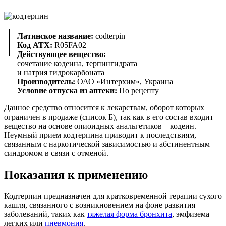
Латинское название:
codterpin
Код АТХ:
R05FA02
Действующее вещество:
сочетание кодеина, терпингидрата
и натрия гидрокарбоната
Производитель:
ОАО «Интерхим», Украина
Условие отпуска из аптеки:
По рецепту
Данное средство относится к лекарствам, оборот которых
ограничен в продаже (список Б), так как в его состав входит
вещество на основе опиоидных анальгетиков – кодеин.
Неумный прием кодтерпина приводит к последствиям,
связанным с наркотической зависимостью и абстинентным
синдромом в связи с отменой.
Показания к применению
Кодтерпин предназначен для кратковременной терапии сухого
кашля, связанного с возникновением на фоне развития
заболеваний, таких как
тяжелая форма бронхита
, эмфизема
легких или
пневмония
.