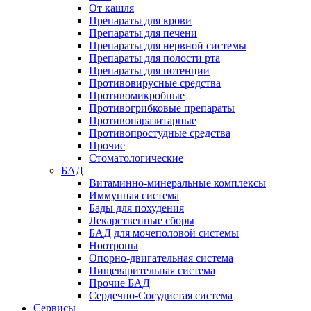
От кашля
Препараты для крови
Препараты для печени
Препараты для нервной системы
Препараты для полости рта
Препараты для потенции
Противовирусные средства
Противомикробные
Противогрибковые препараты
Противопаразитарные
Противопростудные средства
Прочие
Стоматологические
БАД
Витаминно-минеральные комплексы
Иммунная система
Бады для похудения
Лекарственные сборы
БАД для мочеполовой системы
Ноотропы
Опорно-двигательная система
Пищеварительная система
Прочие БАД
Сердечно-Сосудистая система
Сервисы