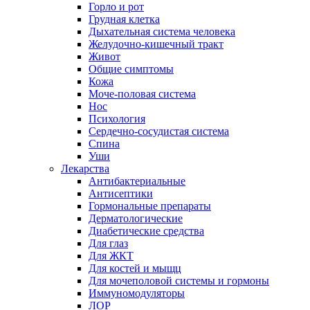
Горло и рот
Грудная клетка
Дыхательная система человека
Желудочно-кишечный тракт
Живот
Общие симптомы
Кожа
Моче-половая система
Нос
Психология
Сердечно-сосудистая система
Спина
Уши
Лекарства
Антибактериальные
Антисептики
Гормональные препараты
Дерматологические
Диабетические средства
Для глаз
Для ЖКТ
Для костей и мыщц
Для мочеполовой системы и гормоны
Иммуномодуляторы
ЛОР