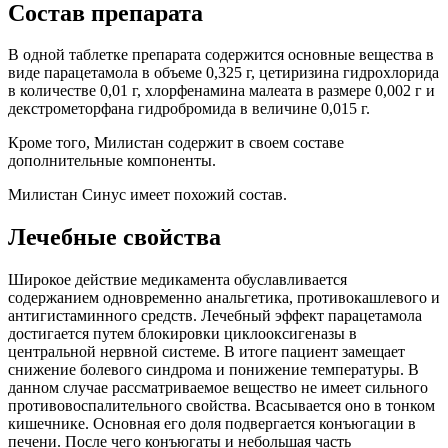
Состав препарата
В одной таблетке препарата содержится основные вещества в
виде парацетамола в объеме 0,325 г, цетиризина гидрохлорида
в количестве 0,01 г, хлорфенамина малеата в размере 0,002 г и
декстрометорфана гидробромида в величине 0,015 г.
Кроме того, Милистан содержит в своем составе
дополнительные компоненты.
Милистан Синус имеет похожий состав.
Лечебные свойства
Широкое действие медикамента обуславливается
содержанием одновременно анальгетика, противокашлевого и
антигистаминного средств. Лечебный эффект парацетамола
достигается путем блокировки циклооксигеназы в
центральной нервной системе. В итоге пациент замещает
снижение болевого синдрома и понижение температуры. В
данном случае рассматриваемое вещество не имеет сильного
противовоспалительного свойства. Всасывается оно в тонком
кишечнике. Основная его доля подвергается конъюгации в
печени. После чего конъюгаты и небольшая часть