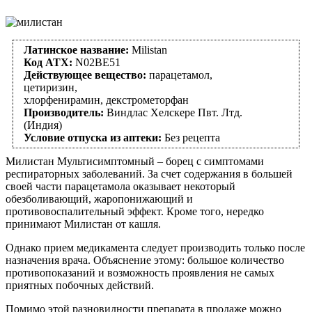
Латинское название:
Milistan
Код АТХ:
N02BE51
Действующее вещество:
парацетамол,
цетиризин,
хлорфенирамин, декстрометорфан
Производитель:
Виндлас Хелскере Пвт. Лтд.
(Индия)
Условие отпуска из аптеки:
Без рецепта
Милистан Мультисимптомный – борец с симптомами
респираторных заболеваний. За счет содержания в большей
своей части парацетамола оказывает некоторый
обезболивающий, жаропонижающий и
противовоспалительный эффект. Кроме того, нередко
принимают Милистан от кашля.
Однако прием медикамента следует производить только после
назначения врача. Объяснение этому: большое количество
противопоказаний и возможность проявления не самых
приятных побочных действий.
Помимо этой разновидности препарата в продаже можно