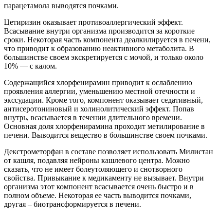
парацетамола выводятся почками.
Цетиризин оказывает противоаллергический эффект.
Всасывание внутри организма производится за короткие
сроки. Некоторая часть компонента деалкилируется в печени,
что приводит к образованию неактивного метаболита. В
большинстве своем экскретируется с мочой, и только около
10% — с калом.
Содержащийся хлорфенирамин приводит к ослаблению
проявления аллергии, уменьшению местной отечности и
экссудации. Кроме того, компонент оказывает седативный,
антисеротониновый и холинолитический эффект. Попав
внутрь, всасывается в течении длительного времени.
Основная доля хлорфенирамина проходит метилирование в
печени. Выводится вещество в большинстве своем почками.
Декстрометорфан в составе позволяет использовать Милистан
от кашля, подавляя нейроны кашлевого центра. Можно
сказать, что не имеет болеутоляющего и снотворного
свойства. Привыкание к медикаменту не вызывает. Внутри
организма этот компонент всасывается очень быстро и в
полном объеме. Некоторая ее часть выводится почками,
другая – биотрансформируется в печени.