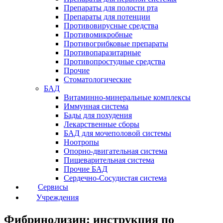
Препараты для полости рта
Препараты для потенции
Противовирусные средства
Противомикробные
Противогрибковые препараты
Противопаразитарные
Противопростудные средства
Прочие
Стоматологические
БАД
Витаминно-минеральные комплексы
Иммунная система
Бады для похудения
Лекарственные сборы
БАД для мочеполовой системы
Ноотропы
Опорно-двигательная система
Пищеварительная система
Прочие БАД
Сердечно-Сосудистая система
Сервисы
Учреждения
Фибринолизин: инструкция по