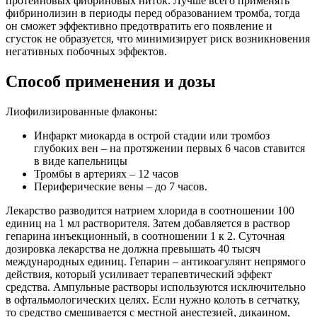
протеиновых фибриновых ниток. Лучше всего применять
фибринолизин в периоды перед образованием тромба, тогда
он сможет эффективно предотвратить его появление и
сгусток не образуется, что минимизирует риск возникновения
негативных побочных эффектов.
Способ применения и дозы
Лиофилизированные флаконы:
Инфаркт миокарда в острой стадии или тромбоз
глубоких вен – на протяжении первых 6 часов ставится
в виде капельницы
Тромбы в артериях – 12 часов
Периферические вены – до 7 часов.
Лекарство разводится натрием хлорида в соотношении 100
единиц на 1 мл растворителя. Затем добавляется в раствор
гепарина инъекционный, в соотношении 1 к 2. Суточная
дозировка лекарства не должна превышать 40 тысяч
международных единиц. Гепарин – антикоагулянт непрямого
действия, который усиливает терапевтический эффект
средства. Ампульные растворы используются исключительно
в офтальмологических целях. Если нужно колоть в сетчатку,
то средство смешивается с местной анестезией, дикаином,