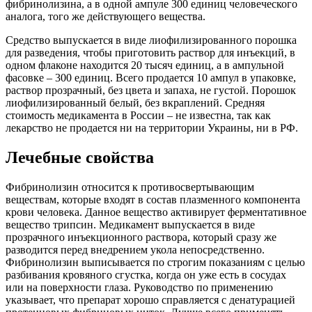
фибринолизина, а в одной ампуле 300 единиц человеческого
аналога, того же действующего вещества.
Средство выпускается в виде лиофилизированного порошка
для разведения, чтобы приготовить раствор для инъекций, в
одном флаконе находится 20 тысяч единиц, а в ампульной
фасовке – 300 единиц. Всего продается 10 ампул в упаковке,
раствор прозрачный, без цвета и запаха, не густой. Порошок
лиофилизированный белый, без вкраплений. Средняя
стоимость медикамента в России – не известна, так как
лекарство не продается ни на территории Украины, ни в РФ.
Лечебные свойства
Фибринолизин относится к противосвертывающим
веществам, которые входят в состав плазменного компонента
крови человека. Данное вещество активирует ферментативное
вещество трипсин. Медикамент выпускается в виде
прозрачного инъекционного раствора, который сразу же
разводится перед внедрением укола непосредственно.
Фибринолизин выписывается по строгим показаниям с целью
разбивания кровяного сгустка, когда он уже есть в сосудах
или на поверхности глаза. Руководство по применению
указывает, что препарат хорошо справляется с денатурацией