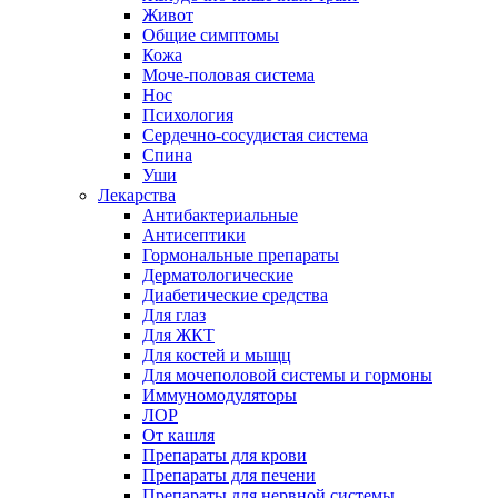
Живот
Общие симптомы
Кожа
Моче-половая система
Нос
Психология
Сердечно-сосудистая система
Спина
Уши
Лекарства
Антибактериальные
Антисептики
Гормональные препараты
Дерматологические
Диабетические средства
Для глаз
Для ЖКТ
Для костей и мыщц
Для мочеполовой системы и гормоны
Иммуномодуляторы
ЛОР
От кашля
Препараты для крови
Препараты для печени
Препараты для нервной системы