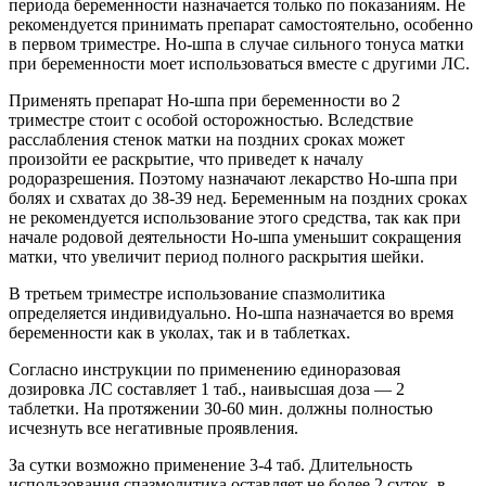
периода беременности назначается только по показаниям. Не
рекомендуется принимать препарат самостоятельно, особенно
в первом триместре. Но-шпа в случае сильного тонуса матки
при беременности моет использоваться вместе с другими ЛС.
Применять препарат Но-шпа при беременности во 2
триместре стоит с особой осторожностью. Вследствие
расслабления стенок матки на поздних сроках может
произойти ее раскрытие, что приведет к началу
родоразрешения. Поэтому назначают лекарство Но-шпа при
болях и схватах до 38-39 нед. Беременным на поздних сроках
не рекомендуется использование этого средства, так как при
начале родовой деятельности Но-шпа уменьшит сокращения
матки, что увеличит период полного раскрытия шейки.
В третьем триместре использование спазмолитика
определяется индивидуально. Но-шпа назначается во время
беременности как в уколах, так и в таблетках.
Согласно инструкции по применению единоразовая
дозировка ЛС составляет 1 таб., наивысшая доза — 2
таблетки. На протяжении 30-60 мин. должны полностью
исчезнуть все негативные проявления.
За сутки возможно применение 3-4 таб. Длительность
использования спазмолитика оставляет не более 2 суток, в