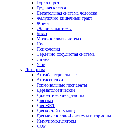
Горло и рот
Грудная клетка
Дыхательная система человека
Желудочно-кишечный тракт
Живот
Общие симптомы
Кожа
Моче-половая система
Нос
Психология
Сердечно-сосудистая система
Спина
Уши
Лекарства
Антибактериальные
Антисептики
Гормональные препараты
Дерматологические
Диабетические средства
Для глаз
Для ЖКТ
Для костей и мыщц
Для мочеполовой системы и гормоны
Иммуномодуляторы
ЛОР