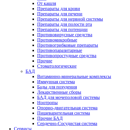
От кашля
Препараты для крови
Препараты для печени
Препараты для нервной системы
Препараты для полости рта
Препараты для потенции
Противовирусные средства
Противомикробные
Противогрибковые препараты
Противопаразитарные
Противопростудные средства
Прочие
Стоматологические
БАД
Витаминно-минеральные комплексы
Иммунная система
Бады для похудения
Лекарственные сборы
БАД для мочеполовой системы
Ноотропы
Опорно-двигательная система
Пищеварительная система
Прочие БАД
Сердечно-Сосудистая система
Сервисы