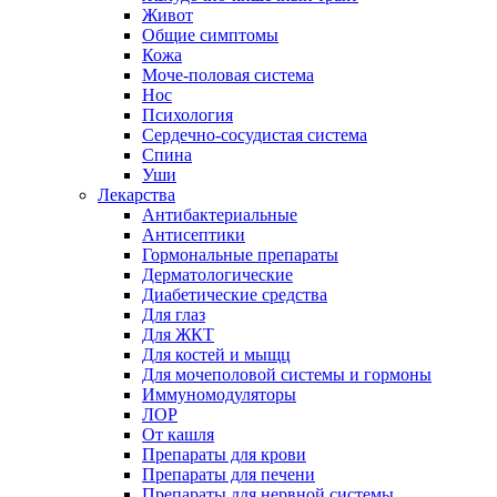
Живот
Общие симптомы
Кожа
Моче-половая система
Нос
Психология
Сердечно-сосудистая система
Спина
Уши
Лекарства
Антибактериальные
Антисептики
Гормональные препараты
Дерматологические
Диабетические средства
Для глаз
Для ЖКТ
Для костей и мыщц
Для мочеполовой системы и гормоны
Иммуномодуляторы
ЛОР
От кашля
Препараты для крови
Препараты для печени
Препараты для нервной системы