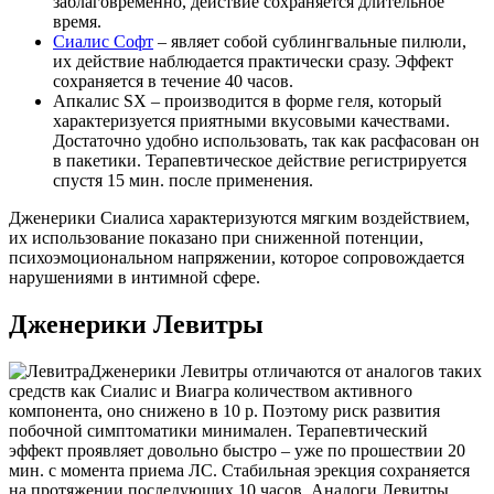
заблаговременно, действие сохраняется длительное
время.
Сиалис Софт
– являет собой сублингвальные пилюли,
их действие наблюдается практически сразу. Эффект
сохраняется в течение 40 часов.
Апкалис SX – производится в форме геля, который
характеризуется приятными вкусовыми качествами.
Достаточно удобно использовать, так как расфасован он
в пакетики. Терапевтическое действие регистрируется
спустя 15 мин. после применения.
Дженерики Сиалиса характеризуются мягким воздействием,
их использование показано при сниженной потенции,
психоэмоциональном напряжении, которое сопровождается
нарушениями в интимной сфере.
Дженерики Левитры
Дженерики Левитры отличаются от аналогов таких
средств как Сиалис и Виагра количеством активного
компонента, оно снижено в 10 р. Поэтому риск развития
побочной симптоматики минимален. Терапевтический
эффект проявляет довольно быстро – уже по прошествии 20
мин. с момента приема ЛС. Стабильная эрекция сохраняется
на протяжении последующих 10 часов. Аналоги Левитры