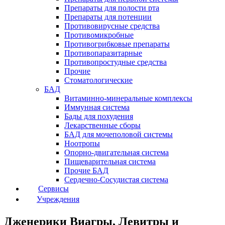
Препараты для полости рта
Препараты для потенции
Противовирусные средства
Противомикробные
Противогрибковые препараты
Противопаразитарные
Противопростудные средства
Прочие
Стоматологические
БАД
Витаминно-минеральные комплексы
Иммунная система
Бады для похудения
Лекарственные сборы
БАД для мочеполовой системы
Ноотропы
Опорно-двигательная система
Пищеварительная система
Прочие БАД
Сердечно-Сосудистая система
Сервисы
Учреждения
Дженерики Виагры, Левитры и