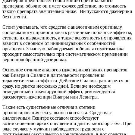
Дженерик представляет собой копию оригинального
препарата, обычно он имеет схожее действие, но стоимость
такого препарата значительно ниже. Выпускаются дженерики
без патента.
Стоит учитывать, что средства с аналогичным оригиналу
составом могут провоцировать различные побочные эффекты,
степень их выраженность, а также вероятность их проявления
зависит в основном от индивидуальных особенностей
организма. Зачастую наблюдаемая побочная симптоматика
проходит самостоятельно при систематическом применении
верно подобранной дозировки.
Основное отличие аналогов (дженериков) таких препаратов
как Виагра и Сиалис в длительности проявления
терапевтического эффекта. Действие Сиалиса развивается не
сразу, но длится несколько дней. Если же необходим
немедленный стимулирующий эффект, рекомендуется
рассмотреть джененири Виагры или Левитры.
Также есть существенные отличия в степени
пролонгирования сексуального контакта. Средства с
аналогичным Левитре составом способствуют
возникновению ярких ощущений и длительного оргазма. При
ряде случаев у мужчин наблюдаются трудности с
достижением сексуального удовлетворения. А вот средства-