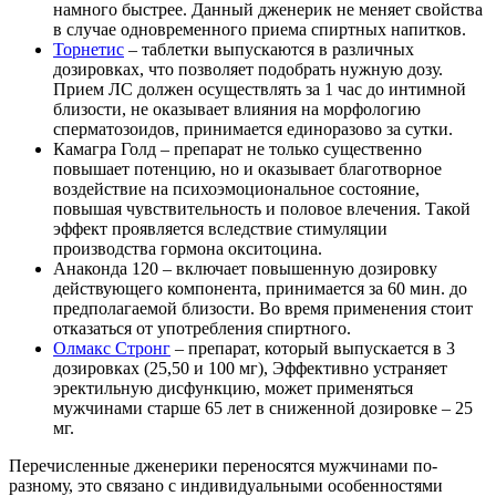
намного быстрее. Данный дженерик не меняет свойства
в случае одновременного приема спиртных напитков.
Торнетис
– таблетки выпускаются в различных
дозировках, что позволяет подобрать нужную дозу.
Прием ЛС должен осуществлять за 1 час до интимной
близости, не оказывает влияния на морфологию
сперматозоидов, принимается единоразово за сутки.
Камагра Голд – препарат не только существенно
повышает потенцию, но и оказывает благотворное
воздействие на психоэмоциональное состояние,
повышая чувствительность и половое влечения. Такой
эффект проявляется вследствие стимуляции
производства гормона окситоцина.
Анаконда 120 – включает повышенную дозировку
действующего компонента, принимается за 60 мин. до
предполагаемой близости. Во время применения стоит
отказаться от употребления спиртного.
Олмакс Стронг
– препарат, который выпускается в 3
дозировках (25,50 и 100 мг), Эффективно устраняет
эректильную дисфункцию, может применяться
мужчинами старше 65 лет в сниженной дозировке – 25
мг.
Перечисленные дженерики переносятся мужчинами по-
разному, это связано с индивидуальными особенностями