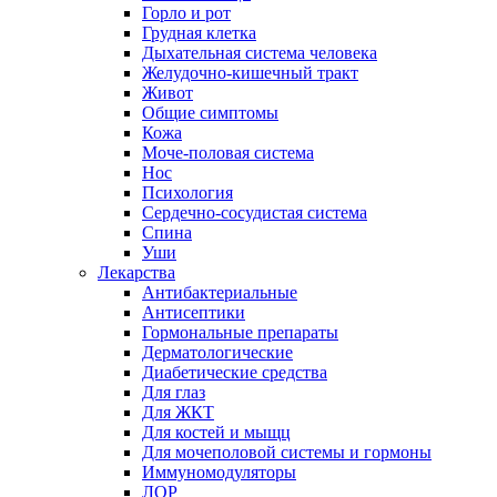
Горло и рот
Грудная клетка
Дыхательная система человека
Желудочно-кишечный тракт
Живот
Общие симптомы
Кожа
Моче-половая система
Нос
Психология
Сердечно-сосудистая система
Спина
Уши
Лекарства
Антибактериальные
Антисептики
Гормональные препараты
Дерматологические
Диабетические средства
Для глаз
Для ЖКТ
Для костей и мыщц
Для мочеполовой системы и гормоны
Иммуномодуляторы
ЛОР