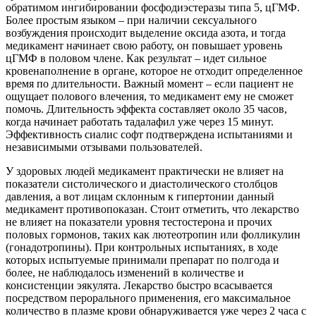
обратимом ингибировании фосфодиэстеразы типа 5, цГМФ.
Более простым языком – при наличии сексуального
возбуждения происходит выделение оксида азота, и тогда
медикамент начинает свою работу, он повышает уровень
цГМФ в половом члене. Как результат – идет сильное
кровенаполнение в органе, которое не отходит определенное
время по длительности. Важный момент – если пациент не
ощущает полового влечения, то медикамент ему не сможет
помочь. Длительность эффекта составляет около 35 часов,
когда начинает работать тадалафил уже через 15 минут.
Эффективность сиалис софт подтверждена испытаниями и
независимыми отзывами пользователей.
У здоровых людей медикамент практически не влияет на
показатели систолического и диастолического столбцов
давления, а вот лицам склонным к гипертонии данный
медикамент противопоказан. Стоит отметить, что лекарство
не влияет на показатели уровня тестостерона и прочих
половых гормонов, таких как лютеотропин или фолликулин
(гонадотропины). При контрольных испытаниях, в ходе
которых испытуемые принимали препарат по полгода и
более, не наблюдалось изменений в количестве и
консистенции эякулята. Лекарство быстро всасывается
посредством перорального применения, его максимальное
количество в плазме крови обнаруживается уже через 2 часа с