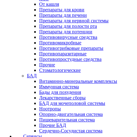
От кашля
Препараты для крови
Препараты для печени
Препараты для нервной системы
Препараты для полости рта
Препараты для потенции
Противовирусные средства
Противомикробные
Противогрибковые препараты
Противопаразитарные
Противопростудные средства
Прочие
Стоматологические
БАД
Витаминно-минеральные комплексы
Иммунная система
Бады для похудения
Лекарственные сборы
БАД для мочеполовой системы
Ноотропы
Опорно-двигательная система
Пищеварительная система
Прочие БАД
Сердечно-Сосудистая система
Сервисы