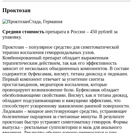
Проктозан
Стада, Германия
Средняя стоимость
препарата в России – 450 рублей за
упаковку.
Проктозан – популярное средство для симптоматической
терапии воспаления геморроидальных узлов.
Комбинированный препарат обладает выраженным
терапевтическим действием, так как его эффективность
зависит от нескольких объединенных компонентов. В составе
содержится: буфексамак, висмут, титана диоксид и лидокаин.
Первый компонент отвечает за угнетение синтеза
простагландинов, медиаторов воспаления, которые
провоцируют возникновение боли. Буфексамак обладает
обезболивающими свойствами. Висмут, как и титана диокид,
обладают подсушивающими и вяжущими эффектами, что
способствует ускоренному заживлению раненой поверхности.
Лидокаин – мощное анестезирующее средство, устраняющее
болезненные ощущения за считанные минуты. В результате
проктозан быстро устраняет симптоматику геморроя. Формы
выпуска – ректальные суппозитории и мазь для анального
введения. Лекарство обычно хорошо переносится и при