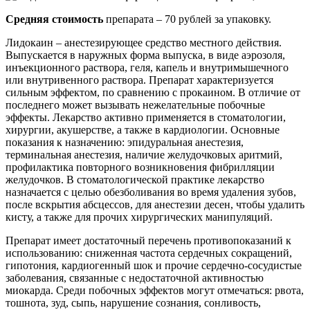
Средняя стоимость
препарата – 70 рублей за упаковку.
Лидокаин – анестезирующее средство местного действия.
Выпускается в наружных форма выпуска, в виде аэрозоля,
инъекционного раствора, геля, капель и внутримышечного
или внутривенного раствора. Препарат характеризуется
сильным эффектом, по сравнению с прокаином. В отличие от
последнего может вызывать нежелательные побочные
эффекты. Лекарство активно применяется в стоматологии,
хирургии, акушерстве, а также в кардиологии. Основные
показания к назначению: эпидуральная анестезия,
терминальная анестезия, наличие желудочковых аритмий,
профилактика повторного возникновения фибрилляции
желудочков. В стоматологической практике лекарство
назначается с целью обезболивания во время удаления зубов,
после вскрытия абсцессов, для анестезии десен, чтобы удалить
кисту, а также для прочих хирургических манипуляций.
Препарат имеет достаточный перечень противопоказаний к
использованию: сниженная частота сердечных сокращений,
гипотония, кардиогенный шок и прочие сердечно-сосудистые
заболевания, связанные с недостаточной активностью
миокарда. Среди побочных эффектов могут отмечаться: рвота,
тошнота, зуд, сыпь, нарушение сознания, сонливость,