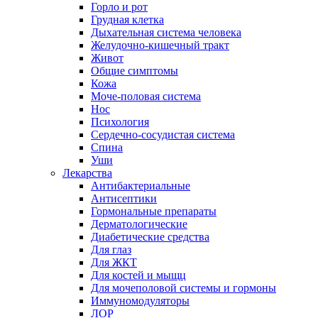
Горло и рот
Грудная клетка
Дыхательная система человека
Желудочно-кишечный тракт
Живот
Общие симптомы
Кожа
Моче-половая система
Нос
Психология
Сердечно-сосудистая система
Спина
Уши
Лекарства
Антибактериальные
Антисептики
Гормональные препараты
Дерматологические
Диабетические средства
Для глаз
Для ЖКТ
Для костей и мыщц
Для мочеполовой системы и гормоны
Иммуномодуляторы
ЛОР