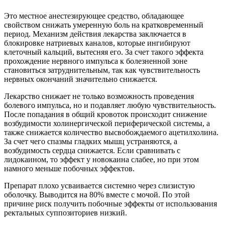
Это местное анестезирующее средство, обладающее
свойством снижать умеренную боль на кратковременный
период. Механизм действия лекарства заключается в
блокировке натриевых каналов, которые ингибируют
клеточный кальций, вытесняя его. За счет такого эффекта
прохождение нервного импульса к болезненной зоне
становиться затруднительным, так как чувствительность
нервных окончаний значительно снижается.
Лекарство снижает не только возможность проведения
болевого импульса, но и подавляет любую чувствительность.
После попадания в общий кровоток происходит снижение
возбудимости холинергической периферической системы, а
также снижается количество высвобождаемого ацетилхолина.
За счет чего спазмы гладких мышц устраняются, а
возбудимость сердца снижается. Если сравнивать с
лидокаином, то эффект у новокаина слабее, но при этом
намного меньше побочных эффектов.
Препарат плохо усваивается системно через слизистую
оболочку. Выводится на 80% вместе с мочой. По этой
причине риск получить побочные эффекты от использования
ректальных суппозиториев низкий.