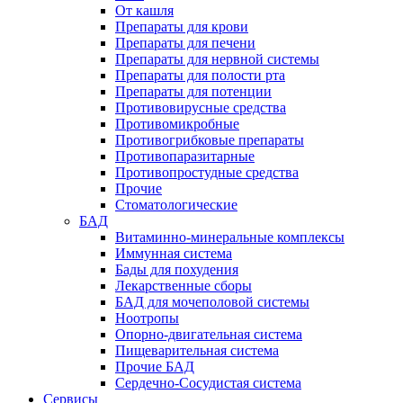
От кашля
Препараты для крови
Препараты для печени
Препараты для нервной системы
Препараты для полости рта
Препараты для потенции
Противовирусные средства
Противомикробные
Противогрибковые препараты
Противопаразитарные
Противопростудные средства
Прочие
Стоматологические
БАД
Витаминно-минеральные комплексы
Иммунная система
Бады для похудения
Лекарственные сборы
БАД для мочеполовой системы
Ноотропы
Опорно-двигательная система
Пищеварительная система
Прочие БАД
Сердечно-Сосудистая система
Сервисы