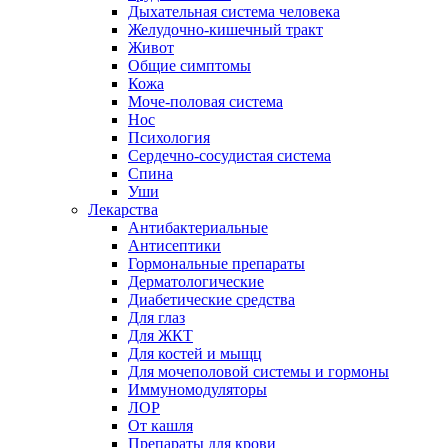
Дыхательная система человека
Желудочно-кишечный тракт
Живот
Общие симптомы
Кожа
Моче-половая система
Нос
Психология
Сердечно-сосудистая система
Спина
Уши
Лекарства
Антибактериальные
Антисептики
Гормональные препараты
Дерматологические
Диабетические средства
Для глаз
Для ЖКТ
Для костей и мыщц
Для мочеполовой системы и гормоны
Иммуномодуляторы
ЛОР
От кашля
Препараты для крови