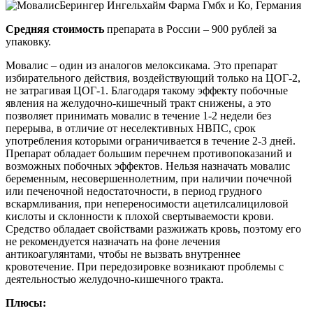
Берингер Ингельхайм Фарма Гмбх и Ко, Германия
Средняя стоимость
препарата в России – 900 рублей за
упаковку.
Мовалис – один из аналогов мелоксикама. Это препарат
избирательного действия, воздействующий только на ЦОГ-2,
не затрагивая ЦОГ-1. Благодаря такому эффекту побочные
явления на желудочно-кишечный тракт снижены, а это
позволяет принимать мовалис в течение 1-2 недели без
перерыва, в отличие от неселективных НВПС, срок
употребления которыми ограничивается в течение 2-3 дней.
Препарат обладает большим перечнем противопоказаний и
возможных побочных эффектов. Нельзя назначать мовалис
беременным, несовершеннолетним, при наличии почечной
или печеночной недостаточности, в период грудного
вскармливания, при непереносимости ацетилсалициловой
кислоты и склонности к плохой свертываемости крови.
Средство обладает свойствами разжижать кровь, поэтому его
не рекомендуется назначать на фоне лечения
антикоагулянтами, чтобы не вызвать внутреннее
кровотечение. При передозировке возникают проблемы с
деятельностью желудочно-кишечного тракта.
Плюсы: