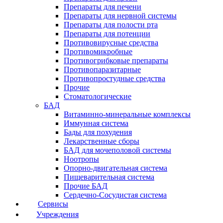
Препараты для печени
Препараты для нервной системы
Препараты для полости рта
Препараты для потенции
Противовирусные средства
Противомикробные
Противогрибковые препараты
Противопаразитарные
Противопростудные средства
Прочие
Стоматологические
БАД
Витаминно-минеральные комплексы
Иммунная система
Бады для похудения
Лекарственные сборы
БАД для мочеполовой системы
Ноотропы
Опорно-двигательная система
Пищеварительная система
Прочие БАД
Сердечно-Сосудистая система
Сервисы
Учреждения