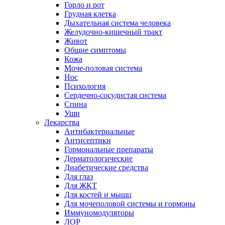
Горло и рот
Грудная клетка
Дыхательная система человека
Желудочно-кишечный тракт
Живот
Общие симптомы
Кожа
Моче-половая система
Нос
Психология
Сердечно-сосудистая система
Спина
Уши
Лекарства
Антибактериальные
Антисептики
Гормональные препараты
Дерматологические
Диабетические средства
Для глаз
Для ЖКТ
Для костей и мыщц
Для мочеполовой системы и гормоны
Иммуномодуляторы
ЛОР