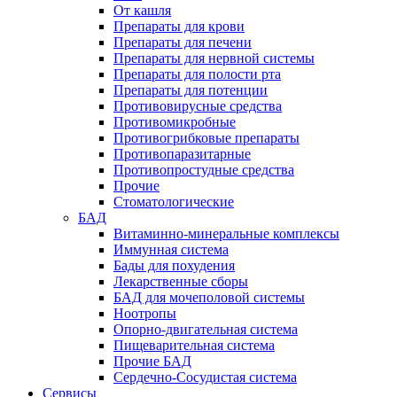
От кашля
Препараты для крови
Препараты для печени
Препараты для нервной системы
Препараты для полости рта
Препараты для потенции
Противовирусные средства
Противомикробные
Противогрибковые препараты
Противопаразитарные
Противопростудные средства
Прочие
Стоматологические
БАД
Витаминно-минеральные комплексы
Иммунная система
Бады для похудения
Лекарственные сборы
БАД для мочеполовой системы
Ноотропы
Опорно-двигательная система
Пищеварительная система
Прочие БАД
Сердечно-Сосудистая система
Сервисы