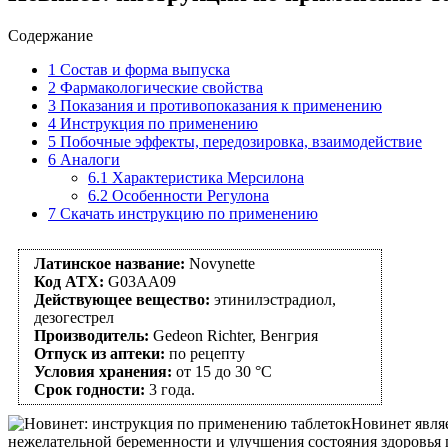
Содержание
1
Состав и форма выпуска
2
Фармакологические свойства
3
Показания и противопоказания к применению
4
Инструкция по применению
5
Побочные эффекты, передозировка, взаимодействие
6
Аналоги
6.1
Характеристика Мерсилона
6.2
Особенности Регулона
7
Скачать инструкцию по применению
Латинское название:
Novynette
Код АТХ:
G03AA09
Действующее вещество:
этинилэстрадиол,
дезогестрел
Производитель:
Gedeon Richter, Венгрия
Отпуск из аптеки:
по рецепту
Условия хранения:
от 15 до 30 °C
Срок годности:
3 года.
Новинет явля
нежелательной беременности и улучшения состояния здоровья 