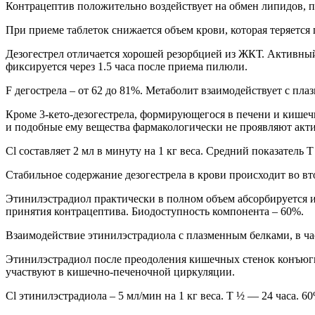
Контрацептив положительно воздействует на обмен липидов, 
При приеме таблеток снижается объем крови, которая теряется
Дезогестрел отличается хорошей резорбцией из ЖКТ. Активный 
фиксируется через 1.5 часа после приема пилюли.
F дегострела – от 62 до 81%. Метаболит взаимодействует с пла
Кроме 3-кето-дезогестрела, формирующегося в печени и кишеч
и подобные ему вещества фармакологически не проявляют акти
Cl составляет 2 мл в минуту на 1 кг веса. Средний показатель
Стабильное содержание дезогестрела в крови происходит во вто
Этинилэстрадиол практически в полном объем абсорбируется и
принятия контрацептива. Биодоступность компонента – 60%.
Взаимодействие этинилэстрадиола с плазменным белками, в час
Этинилэстрадиол после преодоления кишечных стенок конъюгир
участвуют в кишечно-печеночной циркуляции.
Cl этинилэстрадиола – 5 мл/мин на 1 кг веса. Т ½ — 24 часа. 