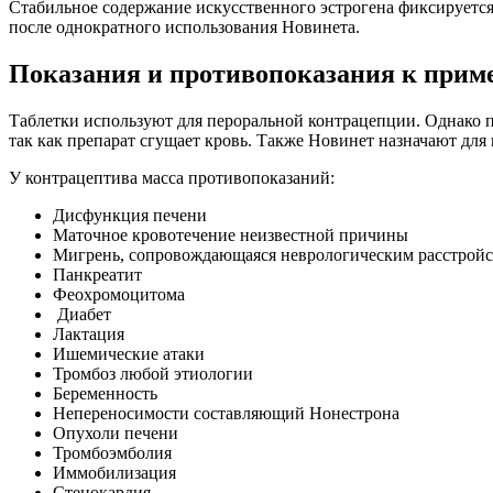
Стабильное содержание искусственного эстрогена фиксируется
после однократного использования Новинета.
Показания и противопоказания к при
Таблетки используют для пероральной контрацепции. Однако п
так как препарат сгущает кровь. Также Новинет назначают для
У контрацептива масса противопоказаний:
Дисфункция печени
Маточное кровотечение неизвестной причины
Мигрень, сопровождающаяся неврологическим расстрой
Панкреатит
Феохромоцитома
Диабет
Лактация
Ишемические атаки
Тромбоз любой этиологии
Беременность
Непереносимости составляющий Нонестрона
Опухоли печени
Тромбоэмболия
Иммобилизация
Стенокардия.