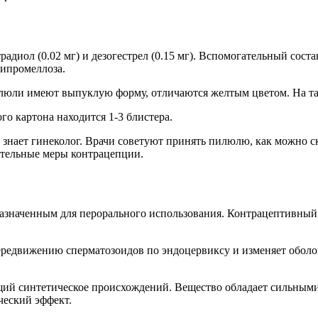
диол (0.02 мг) и дезогестрел (0.15 мг). Вспомогательный состав 
гипромеллоза.
юли имеют выпуклую форму, отличаются желтым цветом. На таб
го картона находится 1-3 блистера.
знает гинеколог. Врачи советуют принять пилюлю, как можно ско
гательные меры контрацепции.
азначенным для перорального использования. Контрацептивный
ередвижению сперматозоидов по эндоцервиксу и изменяет оболоч
щий синтетическое происхождений. Вещество обладает сильным
ческий эффект.