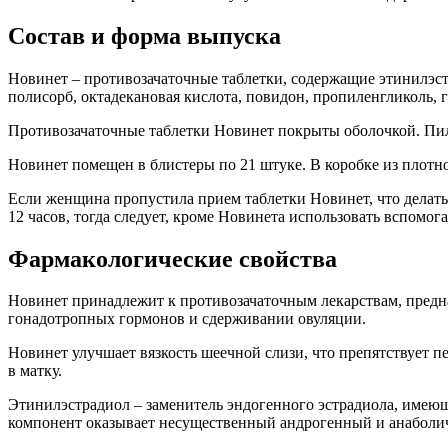
Состав и форма выпуска
Новинет – противозачаточные таблетки, содержащие этинилэстра
полисорб, октадекановая кислота, повидон, пропиленгликоль, 
Противозачаточные таблетки Новинет покрыты оболочкой. Пил
Новинет помещен в блистеры по 21 штуке. В коробке из плотно
Если женщина пропустила прием таблетки Новинет, что делать 
12 часов, тогда следует, кроме Новинета использовать вспомо
Фармакологические свойства
Новинет принадлежит к противозачаточным лекарствам, предн
гонадотропных гормонов и сдерживании овуляции.
Новинет улучшает вязкость шеечной слизи, что препятствует п
в матку.
Этинилэстрадиол – заменитель эндогенного эстрадиола, имею
компонент оказывает несущественный андрогенный и анаболи