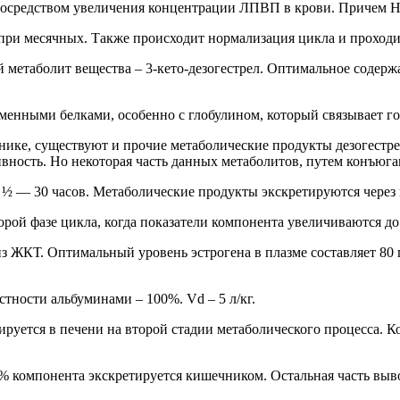
посредством увеличения концентрации ЛПВП в крови. Причем Н
 при месячных. Также происходит нормализация цикла и проходи
метаболит вещества – 3-кето-дезогестрел. Оптимальное содержа
зменными белками, особенно с глобулином, который связывает гон
нике, существуют и прочие метаболические продукты дезогестре
вность. Но некоторая часть данных метаболитов, путем конъюга
 Т ½ — 30 часов. Метаболические продукты экскретируются через 
рой фазе цикла, когда показатели компонента увеличиваются до 
з ЖКТ. Оптимальный уровень эстрогена в плазме составляет 80 
тности альбуминами – 100%. Vd – 5 л/кг.
уется в печени на второй стадии метаболического процесса. Ко
60% компонента экскретируется кишечником. Остальная часть выв