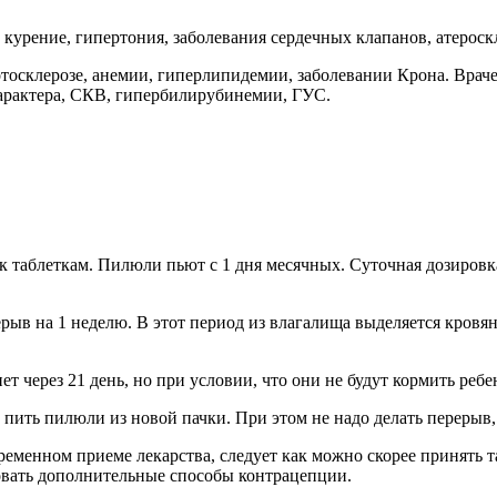
курение, гипертония, заболевания сердечных клапанов, атероскл
осклерозе, анемии, гиперлипидемии, заболевании Крона. Враче
характера, СКВ, гипербилирубинемии, ГУС.
к таблеткам. Пилюли пьют с 1 дня месячных. Суточная дозировк
рерыв на 1 неделю. В этот период из влагалища выделяется кров
 через 21 день, но при условии, что они не будут кормить ребе
пить пилюли из новой пачки. При этом не надо делать перерыв,
менном приеме лекарства, следует как можно скорее принять таб
овать дополнительные способы контрацепции.