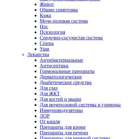
Живот
Общие симптомы
Кожа
Моче-половая система
Нос
Психология
Сердечно-сосудистая система
Спина
Уши
Лекарства
Антибактериальные
Антисептики
Гормональные препараты
Дерматологические
Диабетические средства
Для глаз
Для ЖКТ
Для костей и мыщц
Для мочеполовой системы и гормоны
Иммуномодуляторы
ЛОР
От кашля
Препараты для крови
Препараты для печени
Препараты для нервной системы