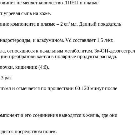
овинет не меняет количество ЛПНП в плазме.
т угревая сыпь на коже.
ние компонента в плазме – 2 ег/ мл. Данный показатель
адостероиды, и альбумином. Vd составляет 1.5 л/кг.
ла, относящиеся к начальным метаболитам. 3α-ОН-дезогестрел
ции преобразовывается в полярные продукты распада.
почки, кишечник (4:6).
3 раз.
пг/мл и отмечается по прошествии 60-120 минут после
мпонент и его соединения выводятся в желчь, где они
одится посредством почек.