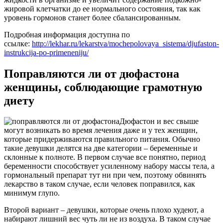
жировой клетчатки до ее нормального состояния, так как
уровень гормонов станет более сбалансированным.
Подробная информация доступна по
ссылке:
http://lekhar.ru/lekarstva/mochepolovaya_sistema/djufaston-
instrukcija-po-primeneniju/
Поправляются ли от дюфастона
женщины, соблюдающие грамотную
диету
Дюфастон и вес свыше
могут возникать во время лечения даже и у тех женщин,
которые придерживаются правильного питания. Обычно
такие девушки делятся на две категории – беременные и
склонные к полноте. В первом случае все понятно, период
беременности способствует усиленному набору массы тела, а
гормональный препарат тут ни при чем, поэтому обвинять
лекарство в таком случае, если человек поправился, как
минимум глупо.
Второй вариант – девушки, которые очень плохо худеют, а
набирают лишний вес чуть ли не из воздуха. В таком случае