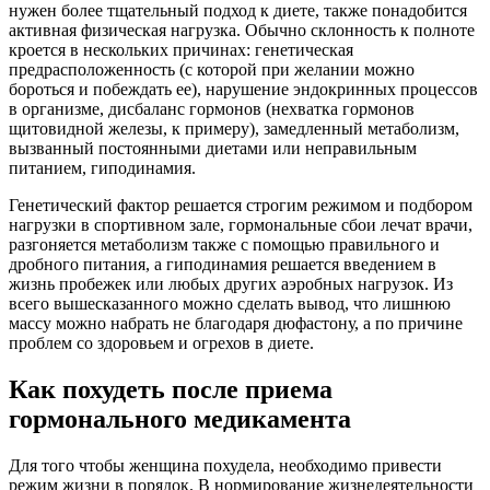
нужен более тщательный подход к диете, также понадобится
активная физическая нагрузка. Обычно склонность к полноте
кроется в нескольких причинах: генетическая
предрасположенность (с которой при желании можно
бороться и побеждать ее), нарушение эндокринных процессов
в организме, дисбаланс гормонов (нехватка гормонов
щитовидной железы, к примеру), замедленный метаболизм,
вызванный постоянными диетами или неправильным
питанием, гиподинамия.
Генетический фактор решается строгим режимом и подбором
нагрузки в спортивном зале, гормональные сбои лечат врачи,
разгоняется метаболизм также с помощью правильного и
дробного питания, а гиподинамия решается введением в
жизнь пробежек или любых других аэробных нагрузок. Из
всего вышесказанного можно сделать вывод, что лишнюю
массу можно набрать не благодаря дюфастону, а по причине
проблем со здоровьем и огрехов в диете.
Как похудеть после приема
гормонального медикамента
Для того чтобы женщина похудела, необходимо привести
режим жизни в порядок. В нормирование жизнедеятельности