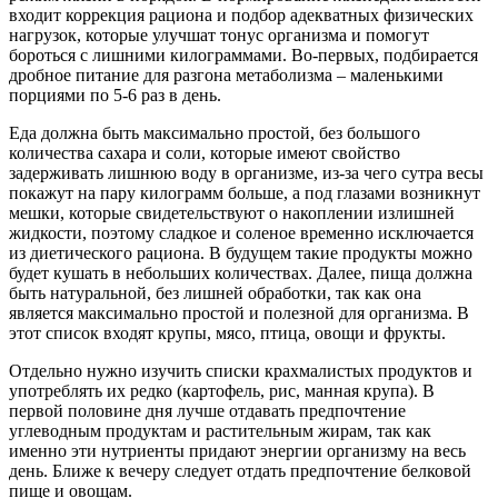
входит коррекция рациона и подбор адекватных физических
нагрузок, которые улучшат тонус организма и помогут
бороться с лишними килограммами. Во-первых, подбирается
дробное питание для разгона метаболизма – маленькими
порциями по 5-6 раз в день.
Еда должна быть максимально простой, без большого
количества сахара и соли, которые имеют свойство
задерживать лишнюю воду в организме, из-за чего сутра весы
покажут на пару килограмм больше, а под глазами возникнут
мешки, которые свидетельствуют о накоплении излишней
жидкости, поэтому сладкое и соленое временно исключается
из диетического рациона. В будущем такие продукты можно
будет кушать в небольших количествах. Далее, пища должна
быть натуральной, без лишней обработки, так как она
является максимально простой и полезной для организма. В
этот список входят крупы, мясо, птица, овощи и фрукты.
Отдельно нужно изучить списки крахмалистых продуктов и
употреблять их редко (картофель, рис, манная крупа). В
первой половине дня лучше отдавать предпочтение
углеводным продуктам и растительным жирам, так как
именно эти нутриенты придают энергии организму на весь
день. Ближе к вечеру следует отдать предпочтение белковой
пище и овощам.