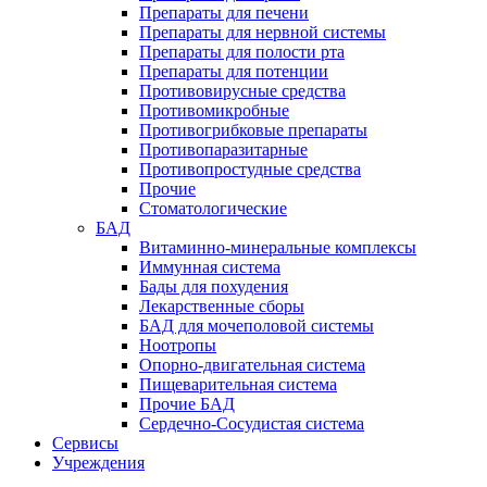
Препараты для печени
Препараты для нервной системы
Препараты для полости рта
Препараты для потенции
Противовирусные средства
Противомикробные
Противогрибковые препараты
Противопаразитарные
Противопростудные средства
Прочие
Стоматологические
БАД
Витаминно-минеральные комплексы
Иммунная система
Бады для похудения
Лекарственные сборы
БАД для мочеполовой системы
Ноотропы
Опорно-двигательная система
Пищеварительная система
Прочие БАД
Сердечно-Сосудистая система
Сервисы
Учреждения