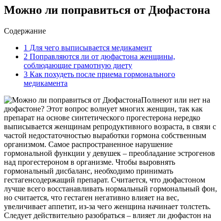
Можно ли поправиться от Дюфастона
Содержание
1
Для чего выписывается медикамент
2
Поправляются ли от дюфастона женщины,
соблюдающие грамотную диету
3
Как похудеть после приема гормонального
медикамента
Полнеют или нет на
дюфастоне? Этот вопрос волнует многих женщин, так как
препарат на основе синтетического прогестерона нередко
выписывается женщинам репродуктивного возраста, в связи с
частой недостаточностью выработки гормона собственным
организмом. Самое распространенное нарушение
гормональной функции у девушек – преобладание эстрогенов
над прогестероном в организме. Чтобы выровнять
гормональный дисбаланс, необходимо принимать
гестагенсодержащий препарат. Считается, что дюфастоном
лучше всего восстанавливать нормальный гормональный фон,
но считается, что гестаген негативно влияет на вес,
увеличивает аппетит, из-за чего женщина начинает толстеть.
Следует действительно разобраться – влияет ли дюфастон на