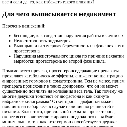
вес и если да, то, как избежать такого влияния?
Для чего выписывается медикамент
Перечень назначений:
Бесплодие, как следствие нарушения работы в яичниках
Недостаточность эндометрия
Выкидыш или замершая беременность на фоне нехватки
прогестерона
Нарушения менструального цикла по причине нехватки
выработки прогестерона во второй фазе цикла.
Помимо всего прочего, прогестеронсодержащие препараты
проявляют катаболические эффекты, снижают концентрацию
андрогенных гормонов и соматотропина. Тем не менее, прием
препарата происходит в таких дозировках, что он не может
существенно повлиять на колебания веса тела. Так почему же
многие девушки толстеют от дюфастона и как скинуть
набранные килограммы? Ответ прост – дюфастон может
повлиять на набор веса в случае наличия погрешностей в
питании. Более того, при сильной нехватке прогестерона,
скорее всего количество жирового подкожного слоя будет
минимальным, так как этот гормон способствует задержке
жидкости в организме и увеличит содержание подкожно-