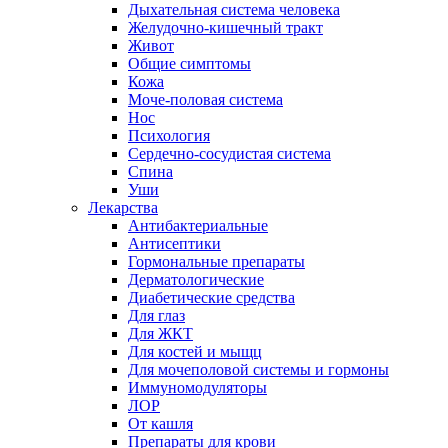
Дыхательная система человека
Желудочно-кишечный тракт
Живот
Общие симптомы
Кожа
Моче-половая система
Нос
Психология
Сердечно-сосудистая система
Спина
Уши
Лекарства
Антибактериальные
Антисептики
Гормональные препараты
Дерматологические
Диабетические средства
Для глаз
Для ЖКТ
Для костей и мыщц
Для мочеполовой системы и гормоны
Иммуномодуляторы
ЛОР
От кашля
Препараты для крови