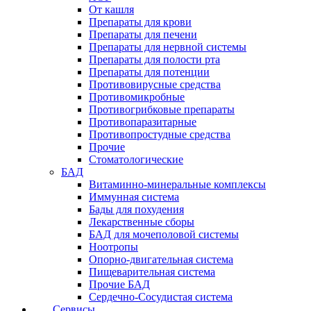
От кашля
Препараты для крови
Препараты для печени
Препараты для нервной системы
Препараты для полости рта
Препараты для потенции
Противовирусные средства
Противомикробные
Противогрибковые препараты
Противопаразитарные
Противопростудные средства
Прочие
Стоматологические
БАД
Витаминно-минеральные комплексы
Иммунная система
Бады для похудения
Лекарственные сборы
БАД для мочеполовой системы
Ноотропы
Опорно-двигательная система
Пищеварительная система
Прочие БАД
Сердечно-Сосудистая система
Сервисы