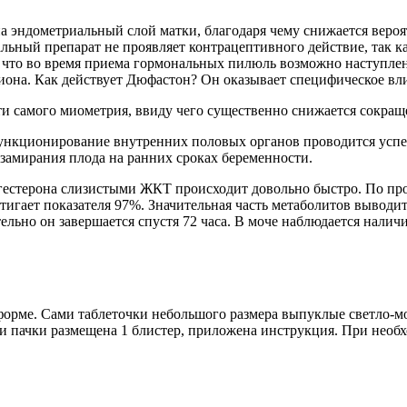
а эндометриальный слой матки, благодаря чему снижается вероя
льный препарат не проявляет контрацептивного действие, так к
 что во время приема гормональных пилюль возможно наступлен
иона. Как действует Дюфастон? Он оказывает специфическое вл
и самого миометрия, ввиду чего существенно снижается сокращ
ункционирование внутренних половых органов проводится успе
замирания плода на ранних сроках беременности.
огестерона слизистыми ЖКТ происходит довольно быстро. По пр
стигает показателя 97%. Значительная часть метаболитов выводи
ельно он завершается спустя 72 часа. В моче наблюдается нали
орме. Сами таблеточки небольшого размера выпуклые светло-мо
ри пачки размещена 1 блистер, приложена инструкция. При необх