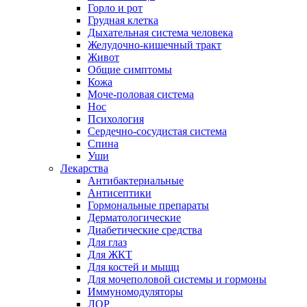
Горло и рот
Грудная клетка
Дыхательная система человека
Желудочно-кишечный тракт
Живот
Общие симптомы
Кожа
Моче-половая система
Нос
Психология
Сердечно-сосудистая система
Спина
Уши
Лекарства
Антибактериальные
Антисептики
Гормональные препараты
Дерматологические
Диабетические средства
Для глаз
Для ЖКТ
Для костей и мыщц
Для мочеполовой системы и гормоны
Иммуномодуляторы
ЛОР