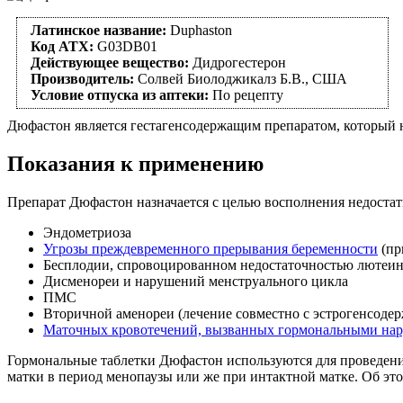
Латинское название:
Duphaston
Код АТХ:
G03DB01
Действующее вещество:
Дидрогестерон
Производитель:
Солвей Биолоджикалз Б.В., США
Условие отпуска из аптеки:
По рецепту
Дюфастон является гестагенсодержащим препаратом, который 
Показания к применению
Препарат Дюфастон назначается с целью восполнения недостат
Эндометриоза
Угрозы преждевременного прерывания беременности
(пр
Бесплодии, спровоцированном недостаточностью лютеи
Дисменореи и нарушений менструального цикла
ПМС
Вторичной аменореи (лечение совместно с эстрогенсоде
Маточных кровотечений, вызванных гормональными на
Гормональные таблетки Дюфастон используются для проведени
матки в период менопаузы или же при интактной матке. Об это