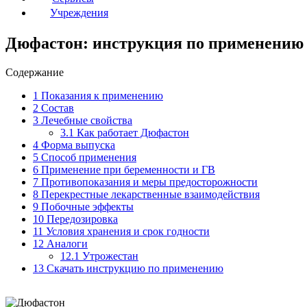
Учреждения
Дюфастон: инструкция по применению 
Содержание
1
Показания к применению
2
Состав
3
Лечебные свойства
3.1
Как работает Дюфастон
4
Форма выпуска
5
Способ применения
6
Применение при беременности и ГВ
7
Противопоказания и меры предосторожности
8
Перекрестные лекарственные взаимодействия
9
Побочные эффекты
10
Передозировка
11
Условия хранения и срок годности
12
Аналоги
12.1
Утрожестан
13
Скачать инструкцию по применению