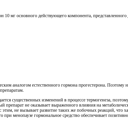
стон 10 мг основного действующего компонента, представленног
еским аналогом естественного гормона прогестерона. Поэтому 
 препаратам.
дается существенных изменений в процессе термогенеза, поэтом
й препарат не оказывает выраженного влияния на метаболическ
 с этим, не вызывает развитие таких же побочных реакций, что
что при менопаузе гормональное средство обеспечивает позитив