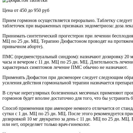
Цена от 450 до 950 руб
Прием гормонов осуществляется перорально. Таблетку следует
таблеточек при выраженных признаках эндометриоза: доза лекар
Принимать синтетический прогестерон при лечении бесплодия, 
МЦ по 25 дн. МЦ. Терапию Дюфастоном проводят на протяжени
привычном аборте).
ПМС (предменструальный синдром): назначают дозировку 20 мг
часы и вечером с 11 дн. МЦ по 25 дн. МЦ. Длительность лечен
характерных симптомов лечение ПМС обычно не назначают.
Применять Дюфастон при дисменорее следует следующим образом
усиления действия гормональной терапии назначается препарат
В случае нерегулярных болезненных месячных применяют прогес
гормонов будет вполне достаточно для того, что бы устранить
Способ применения при аменорее немного отличается от станда
сутки с 1 дн. МЦ по 25 дн. МЦ. После этого рекомендуется пр
дозировкой 10 мг двукратно за день с 11 дн. МЦ по 25 дн. М
или нет, определяет только врач-гинеколог.