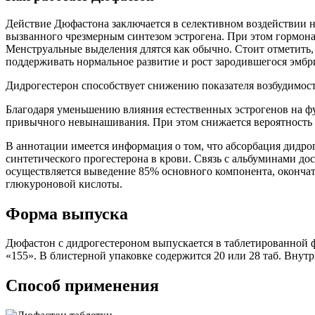
Действие Дюфастона заключается в селективном воздействии н
вызванного чрезмерным синтезом эстрогена. При этом гормона
Менструальные выделения длятся как обычно. Стоит отметить,
поддерживать нормальное развитие и рост зародившегося эмбр
Дидрогестерон способствует снижению показателя возбудимост
Благодаря уменьшению влияния естественных эстрогенов на ф
привычного невынашивания. При этом снижается вероятность 
В аннотации имеется информация о том, что абсорбация дидр
синтетического прогестерона в крови. Связь с альбуминами до
осуществляется выведение 85% основного компонента, окончат
глюкуроновой кислоты.
Форма выпуска
Дюфастон с дидрогестероном выпускается в таблетированной ф
«155». В блистерной упаковке содержится 20 или 28 таб. Внут
Способ применения