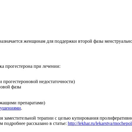
назначается женщинам для поддержки второй фазы менструально
ка прогестерона при лечении:
и прогестероновой недостаточности)
новой фазы
ржащими препаратами)
рушениями
.
я заместительной терапии с целью купирования пролиферативно
м подробнее рассказано в статье:
http://lekhar.ru/lekarstva/mochepo