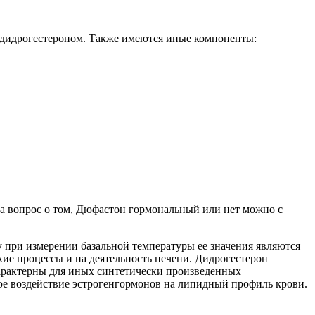
о дидрогестероном. Также имеются иные компоненты:
на вопрос о том, Дюфастон гормональный или нет можно с
у при измерении базальной температуры ее значения являются
ие процессы и на деятельность печени. Дидрогестерон
 характерны для иных синтетически произведенных
ное воздействие эстрогенгормонов на липидный профиль крови.