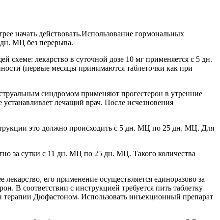
трее начать действовать.Использование гормональных
 дн. МЦ без перерыва.
 схеме: лекарство в суточной дозе 10 мг применяется с 5 дн.
нности (первые месяцы принимаются таблеточки как при
енструальным синдромом применяют прогестерон в утренние
е устанавливает лечащий врач. После исчезновения
трукции это должно происходить с 5 дн. МЦ по 25 дн. МЦ. Для
но за сутки с 11 дн. МЦ по 25 дн. МЦ. Такого количества
 лекарство, его применение осуществляется единоразово за
он. В соответствии с инструкцией требуется пить таблетку
мен терапии Дюфастоном. Использовать инъекционный препарат