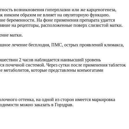
тность возникновения гиперплазии или же карценогенеза,
ак никоим образом не влияет на овуляторную функцию.
ие беременности. На фоне применения препарата удается
ияние на рецепторы, расположенные поверх слизистой матки.
ение матки.
шное лечение бесплодия, ПМС, острых проявлений климакса,
ошествии 2 часов наблюдается наивысший уровень
тся почечной системой. Через сутки после применения таблеток
чие метаболитов, которые представлены конъюгатами
лочного оттенка, на одной из сторон имеется маркировка
одимости можно заказать в Горздрав.