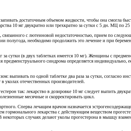
 запивать достаточным объемом жидкости, чтобы она смогла быс
ства 10 мг двукратно или трехкратно за сутки с 5 дн. МЦ по 25
связанного с лютеиновой недостаточностью, прием по следующей
и полугода, необходимо продолжить это лечение и при береме
 за сутки (в двух таблетках имеется 10 мг). Женщины с предм
ия предменструального синдрома определяется индивидуально, е
: выпивать по одной таблетке два раза за сутки, согласно инс
 в уколах отечественных производителей.
терон так: лекарство в дозировке 10 мг следует выпить двукрат
 болезненные месячные и скорректировать цикл.
ртного. Сперва лечащим врачом назначается эстрогенсодержащее
ием гормонального лекарства с действующим веществом прогестер
Ц. В некоторых случаях делают уколы прогестерона в мышцу вза