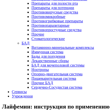
Препараты для полости рта
Препараты для потенции
Противовирусные средства
Противомикробные
Противогрибковые препараты
Противопаразитарные
Противопростудные средства
Прочие
Стоматологические
БАД
Витаминно-минеральные комплексы
Иммунная система
Бады для похудения
Лекарственные сборы
БАД для мочеполовой системы
Ноотропы
Опорно-двигательная система
Пищеварительная система
Прочие БАД
Сердечно-Сосудистая система
Сервисы
Учреждения
Лайфемин: инструкция по применению