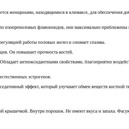
уется женщинами, находящимися в климаксе, для обеспечения д
ло изопрениловых флавоноидов, они максимально приближены к э
регуляцией работы половых желез и снимает спазмы.
ция. Он повышает прочность костей.
Обладает антиоксидантными свойствами, благоприятно воздейств
естественных эстрогенов.
седативный эффект, который улучшает обмен веществ костной т
ной крышечкой. Внутри порошок. Не имеют вкуса и запаха. Фасу