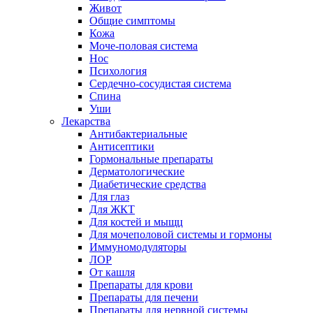
Живот
Общие симптомы
Кожа
Моче-половая система
Нос
Психология
Сердечно-сосудистая система
Спина
Уши
Лекарства
Антибактериальные
Антисептики
Гормональные препараты
Дерматологические
Диабетические средства
Для глаз
Для ЖКТ
Для костей и мыщц
Для мочеполовой системы и гормоны
Иммуномодуляторы
ЛОР
От кашля
Препараты для крови
Препараты для печени
Препараты для нервной системы