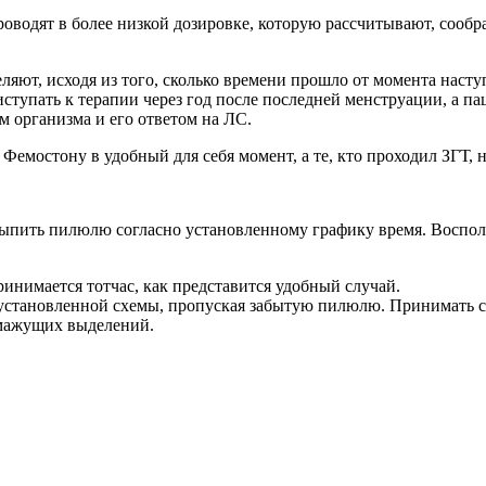
водят в более низкой дозировке, которую рассчитывают, сообра
яют, исходя из того, сколько времени прошло от момента наст
ступать к терапии через год после последней менструации, а п
м организма и его ответом на ЛС.
Фемостону в удобный для себя момент, а те, кто проходил ЗГТ,
 выпить пилюлю согласно установленному графику время. Воспол
ринимается тотчас, как представится удобный случай.
 установленной схемы, пропуская забытую пилюлю. Принимать ср
 мажущих выделений.