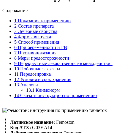
Содержание
1
Показания к применению
2
Состав препарата
3
Лечебные свойства
4
Формы выпуска
5
Способ применения
6
При беременности и ГВ
7
Противопоказания
8
Меры предосторожности
9
Перекрестные лекарственные взаимодействия
10
Побочные эффекты
11
Передозировка
12
Условия и срок хранения
13
Аналоги
13.1
Климонорм
14
Скачать инструкцию по применению
Латинское название:
Femoston
Код АТХ:
G03F A14
Действующее вещество:
Эстроген,