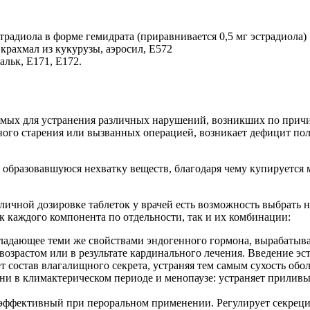
традиола в форме гемидрата (приравнивается 0,5 мг эстрадиола)
крахмал из кукурузы, аэросил, Е572
альк, Е171, Е172.
мых для устранения различных нарушений, возникших по причин
ого старения или вызванных операцией, возникает дефицит поло
бразовавшуюся нехватку веществ, благодаря чему купируется 
зличной дозировке таблеток у врачей есть возможность выбрать
к каждого компонента по отдельности, так и их комбинации:
бладающее теми же свойствами эндогенного гормона, вырабатыв
возрастом или в результате кардинального лечения. Введение э
ет состав влагалищного секрета, устраняя тем самым сухость о
зни в климактерическом периоде и менопаузе: устраняет приливы
 эффективный при пероральном применении. Регулирует секреци