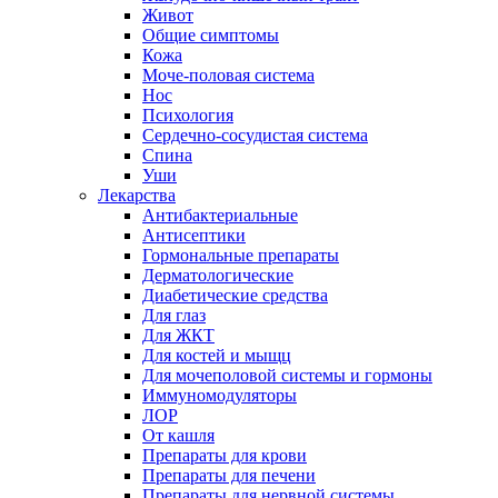
Живот
Общие симптомы
Кожа
Моче-половая система
Нос
Психология
Сердечно-сосудистая система
Спина
Уши
Лекарства
Антибактериальные
Антисептики
Гормональные препараты
Дерматологические
Диабетические средства
Для глаз
Для ЖКТ
Для костей и мыщц
Для мочеполовой системы и гормоны
Иммуномодуляторы
ЛОР
От кашля
Препараты для крови
Препараты для печени
Препараты для нервной системы