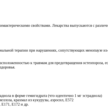
имактерическими свойствами. Лекарства выпускаются с различ
нальной терапии при нарушениях, сопутствующих менопаузе из-
асположенностью к травмам для предотвращения остеопороза, е
здоровья.
адиола в форме гемигидрата (что идентично 1 мг эстрадиола)
ллоза, крахмал из кукурузы, аэросил, Е572
 Е171, Е172 и др.