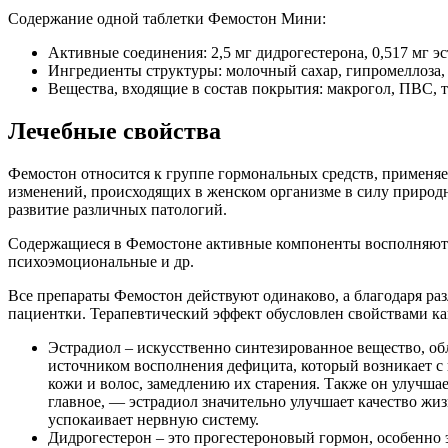
Содержание одной таблетки Фемостон Мини:
Активные соединения: 2,5 мг дидрогестерона, 0,517 мг эс
Ингредиенты структуры: молочный сахар, гипромеллоза, 
Вещества, входящие в состав покрытия: макрогол, ПВС, т
Лечебные свойства
Фемостон относится к группе гормональных средств, применяе
изменений, происходящих в женском организме в силу природн
развитие различных патологий.
Содержащиеся в Фемостоне активные компоненты восполняют о
психоэмоциональные и др.
Все препараты Фемостон действуют одинаково, а благодаря ра
пациентки. Терапевтический эффект обусловлен свойствами ка
Эстрадиол – искусственно синтезированное вещество, о
источником восполнения дефицита, который возникает с 
кожи и волос, замедлению их старения. Также он улучша
главное, — эстрадиол значительно улучшает качество жи
успокаивает нервную систему.
Дидрогестерон – это прогестероновый гормон, особенно