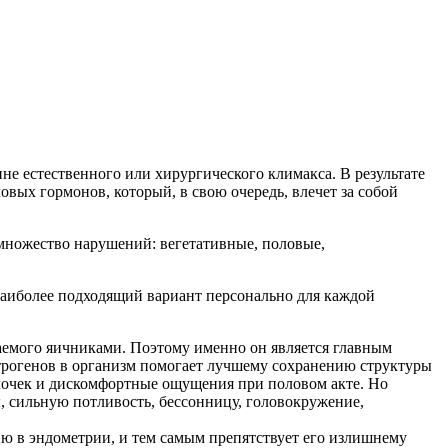
е естественного или хирургического климакса. В результате
вых гормонов, который, в свою очередь, влечет за собой
множество нарушений: вегетативные, половые,
 наиболее подходящий вариант персонально для каждой
аемого яичниками. Поэтому именно он является главным
строгенов в организм помогает лучшему сохранению структуры
болочек и дискомфортные ощущения при половом акте. Но
, сильную потливость, бессонницу, головокружение,
ю в эндометрии, и тем самым препятствует его излишнему