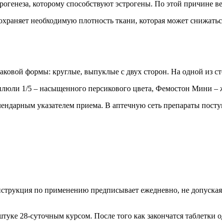
огенеза, которому способствуют эстрогены. По этой причине в
охраняет необходимую плотность ткани, которая может снижаться
аковой формы: круглые, выпуклые с двух сторон. На одной из с
люли 1/5 – насыщенного персикового цвета, Фемостон Мини – 
лендарным указателем приема. В аптечную сеть препараты пост
струкция по применению предписывает ежедневно, не допуская 
ке 28-суточным курсом. После того как закончатся таблетки од