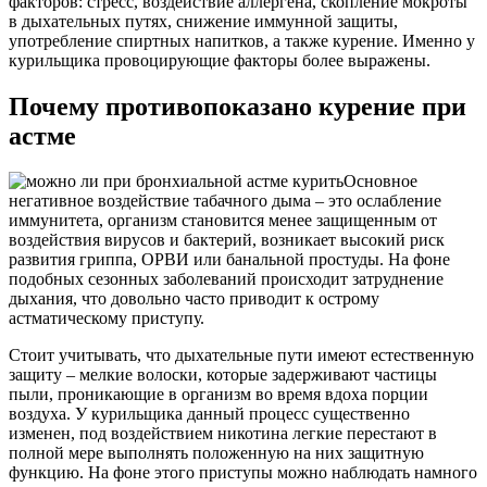
факторов: стресс, воздействие аллергена, скопление мокроты
в дыхательных путях, снижение иммунной защиты,
употребление спиртных напитков, а также курение. Именно у
курильщика провоцирующие факторы более выражены.
Почему противопоказано курение при
астме
Основное
негативное воздействие табачного дыма – это ослабление
иммунитета, организм становится менее защищенным от
воздействия вирусов и бактерий, возникает высокий риск
развития гриппа, ОРВИ или банальной простуды. На фоне
подобных сезонных заболеваний происходит затруднение
дыхания, что довольно часто приводит к острому
астматическому приступу.
Стоит учитывать, что дыхательные пути имеют естественную
защиту – мелкие волоски, которые задерживают частицы
пыли, проникающие в организм во время вдоха порции
воздуха. У курильщика данный процесс существенно
изменен, под воздействием никотина легкие перестают в
полной мере выполнять положенную на них защитную
функцию. На фоне этого приступы можно наблюдать намного