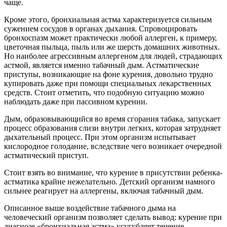
чаще.
Кроме этого, бронхиальная астма характеризуется сильным
сужением сосудов в органах дыхания. Спровоцировать
бронхоспазм может практически любой аллерген, к примеру,
цветочная пыльца, пыль или же шерсть домашних животных.
Но наиболее агрессивным аллергеном для людей, страдающих
астмой, является именно табачный дым. Астматические
приступы, возникающие на фоне курения, довольно трудно
купировать даже при помощи специальных лекарственных
средств. Стоит отметить, что подобную ситуацию можно
наблюдать даже при пассивном курении.
Дым, образовывающийся во время сгорания табака, запускает
процесс образования слизи внутри легких, которая затрудняет
дыхательный процесс. При этом организм испытывает
кислородное голодание, вследствие чего возникает очередной
астматический приступ.
Стоит взять во внимание, что курение в присутствии ребенка-
астматика крайне нежелательно. Детский организм намного
сильнее реагирует на аллергены, включая табачный дым.
Описанное выше воздействие табачного дыма на
человеческий организм позволяет сделать вывод: курение при
диагнозе «бронхиальная астма» усугубляет течение