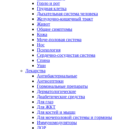
Горло и рот
Грудная клетка
Дыхательная система человека
Желудочно-кишечный тракт
Живот
Общие симптомы
Кожа
Моче-половая система
Нос
Психология
Сердечно-сосудистая система
Спина
Уши
Лекарства
Антибактериальные
Антисептики
Гормональные препараты
Дерматологические
Диабетические средства
Для глаз
Для ЖКТ
Для костей и мыщц
Для мочеполовой системы и гормоны
Иммуномодуляторы
ЛОР