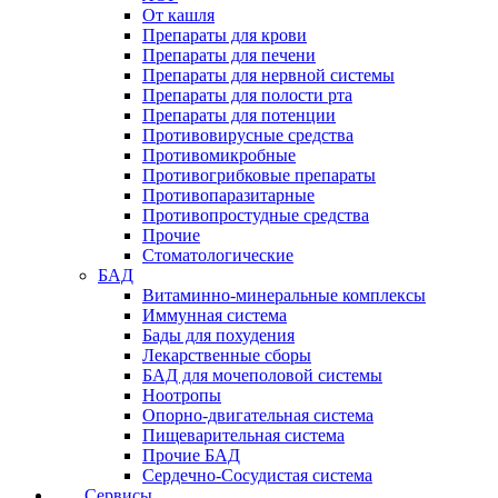
От кашля
Препараты для крови
Препараты для печени
Препараты для нервной системы
Препараты для полости рта
Препараты для потенции
Противовирусные средства
Противомикробные
Противогрибковые препараты
Противопаразитарные
Противопростудные средства
Прочие
Стоматологические
БАД
Витаминно-минеральные комплексы
Иммунная система
Бады для похудения
Лекарственные сборы
БАД для мочеполовой системы
Ноотропы
Опорно-двигательная система
Пищеварительная система
Прочие БАД
Сердечно-Сосудистая система
Сервисы