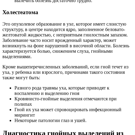
вылечить болезнь достаточно трудно.
Холестеатома
Это опухолевое образование в ухе, которое имеет слоистую
структуру, в центре находится ядро, заполненное беловато-
желтоватой жидкостью, с неприятным гнилостным запахом.
Заболевание часто носит врожденный характер, может
возникнуть на фоне нарушений в височной области. Болезнь
характеризуется болью, снижением слуха, гнойными
выделениями.
Кроме вышеперечисленных заболеваний, если гной течет из
уха, у ребенка или взрослого, причинами такого состояния
также могут быть:
Разного рода травмы уха, которые приводят к
воспалению и выделению гноя
Кровянисто-гнойные выделения отмечаются при
полипах
Гной их уха может спровоцировать инфекционный
мирингит
Некоторые патологии глаз и ушей.
Диагностика гнойных выделений из