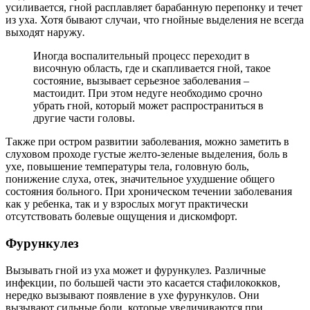
усиливается, гной расплавляет барабанную перепонку и течет
из уха. Хотя бывают случаи, что гнойные выделения не всегда
выходят наружу
.
Иногда воспалительный процесс переходит в
височную область, где и скапливается гной, такое
состояние, вызывает серьезное заболевания –
мастоидит. При этом недуге необходимо срочно
убрать гной, который может распространиться в
другие части головы.
Также при остром развитии заболевания, можно заметить в
слуховом проходе густые желто-зеленые выделения, боль в
ухе, повышение температуры тела, головную боль,
понижение слуха, отек, значительное ухудшение общего
состояния больного. При хроническом течении заболевания
как у ребенка, так и у взрослых могут практически
отсутствовать болевые ощущения и дискомфорт.
Фурункулез
Вызывать гной из уха может и фурункулез. Различные
инфекции, по большей части это касается стафилококков,
нередко вызывают появление в ухе фурункулов. Они
вызывают сильные боли, которые увеличиваются при