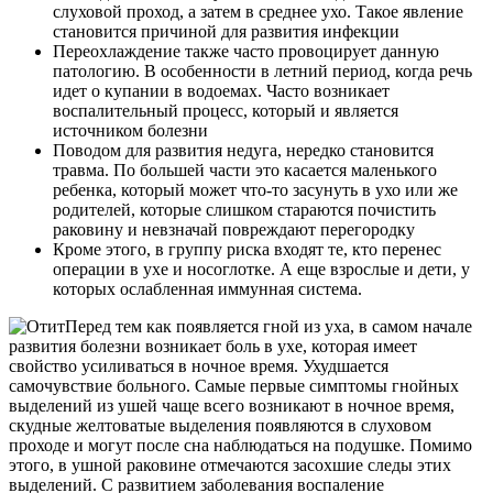
слуховой проход, а затем в среднее ухо. Такое явление
становится причиной для развития инфекции
Переохлаждение также часто провоцирует данную
патологию. В особенности в летний период, когда речь
идет о купании в водоемах. Часто возникает
воспалительный процесс, который и является
источником болезни
Поводом для развития недуга, нередко становится
травма. По большей части это касается маленького
ребенка, который может что-то засунуть в ухо или же
родителей, которые слишком стараются почистить
раковину и невзначай повреждают перегородку
Кроме этого, в группу риска входят те, кто перенес
операции в ухе и носоглотке. А еще взрослые и дети, у
которых ослабленная иммунная система.
Перед тем как появляется гной из уха, в самом начале
развития болезни возникает боль в ухе, которая имеет
свойство усиливаться в ночное время. Ухудшается
самочувствие больного. Самые первые симптомы гнойных
выделений из ушей чаще всего возникают в ночное время,
скудные желтоватые выделения появляются в слуховом
проходе и могут после сна наблюдаться на подушке. Помимо
этого, в ушной раковине отмечаются засохшие следы этих
выделений. С развитием заболевания воспаление