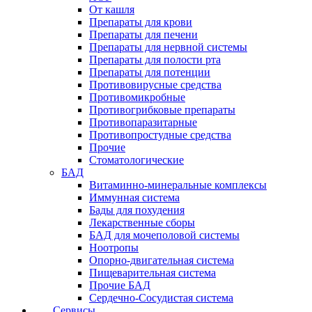
От кашля
Препараты для крови
Препараты для печени
Препараты для нервной системы
Препараты для полости рта
Препараты для потенции
Противовирусные средства
Противомикробные
Противогрибковые препараты
Противопаразитарные
Противопростудные средства
Прочие
Стоматологические
БАД
Витаминно-минеральные комплексы
Иммунная система
Бады для похудения
Лекарственные сборы
БАД для мочеполовой системы
Ноотропы
Опорно-двигательная система
Пищеварительная система
Прочие БАД
Сердечно-Сосудистая система
Сервисы