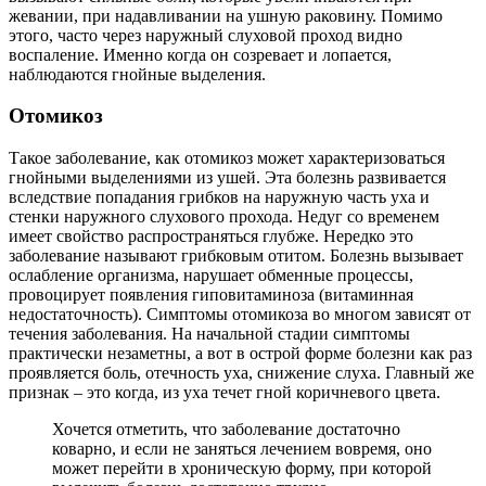
жевании, при надавливании на ушную раковину. Помимо
этого, часто через наружный слуховой проход видно
воспаление. Именно когда он созревает и лопается,
наблюдаются гнойные выделения.
Отомикоз
Такое заболевание, как отомикоз может характеризоваться
гнойными выделениями из ушей. Эта болезнь развивается
вследствие попадания грибков на наружную часть уха и
стенки наружного слухового прохода. Недуг со временем
имеет свойство распространяться глубже. Нередко это
заболевание называют грибковым отитом. Болезнь вызывает
ослабление организма, нарушает обменные процессы,
провоцирует появления гиповитаминоза (витаминная
недостаточность). Симптомы отомикоза во многом зависят от
течения заболевания. На начальной стадии симптомы
практически незаметны, а вот в острой форме болезни как раз
проявляется боль, отечность уха, снижение слуха. Главный же
признак – это когда, из уха течет гной коричневого цвета.
Хочется отметить, что заболевание достаточно
коварно, и если не заняться лечением вовремя, оно
может перейти в хроническую форму, при которой