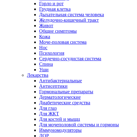
Горло и рот
Грудная клетка
Дыхательная система человека
Желудочно-кишечный тракт
Живот
Общие симптомы
Кожа
Моче-половая система
Нос
Психология
Сердечно-сосудистая система
Спина
Уши
Лекарства
Антибактериальные
Антисептики
Гормональные препараты
Дерматологические
Диабетические средства
Для глаз
Для ЖКТ
Для костей и мыщц
Для мочеполовой системы и гормоны
Иммуномодуляторы
ЛОР