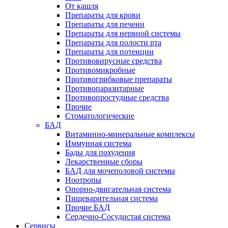
От кашля
Препараты для крови
Препараты для печени
Препараты для нервной системы
Препараты для полости рта
Препараты для потенции
Противовирусные средства
Противомикробные
Противогрибковые препараты
Противопаразитарные
Противопростудные средства
Прочие
Стоматологические
БАД
Витаминно-минеральные комплексы
Иммунная система
Бады для похудения
Лекарственные сборы
БАД для мочеполовой системы
Ноотропы
Опорно-двигательная система
Пищеварительная система
Прочие БАД
Сердечно-Сосудистая система
Сервисы