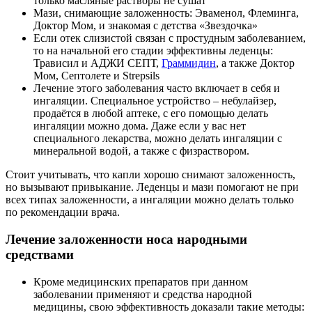
только масляные растворы не сушат
Мази, снимающие заложенность: Эваменол, Флеминга,
Доктор Мом, и знакомая с детства «Звездочка»
Если отек слизистой связан с простудным заболеванием,
то на начальной его стадии эффективны леденцы:
Трависил и АДЖИ СЕПТ,
Граммидин
, а также Доктор
Мом, Септолете и Strepsils
Лечение этого заболевания часто включает в себя и
ингаляции. Специальное устройство – небулайзер,
продаётся в любой аптеке, с его помощью делать
ингаляции можно дома. Даже если у вас нет
специального лекарства, можно делать ингаляции с
минеральной водой, а также с физраствором.
Стоит учитывать, что капли хорошо снимают заложенность,
но вызывают привыкание. Леденцы и мази помогают не при
всех типах заложенности, а ингаляции можно делать только
по рекомендации врача.
Лечение заложенности носа народными
средствами
Кроме медицинских препаратов при данном
заболевании применяют и средства народной
медицины, свою эффективность доказали такие методы: