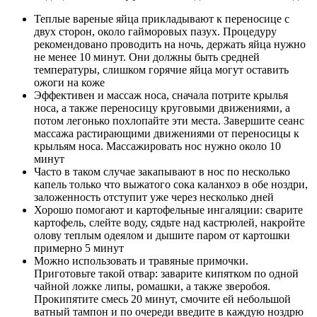
Теплые вареные яйца прикладывают к переносице с
двух сторон, около гайморовых пазух. Процедуру
рекомендовано проводить на ночь, держать яйца нужно
не менее 10 минут. Они должны быть средней
температуры, слишком горячие яйца могут оставить
ожоги на коже
Эффективен и массаж носа, сначала потрите крылья
носа, а также переносицу круговыми движениями, а
потом легонько похлопайте эти места. Завершите сеанс
массажа растирающими движениями от переносицы к
крыльям носа. Массажировать нос нужно около 10
минут
Часто в таком случае закапывают в нос по несколько
капель только что выжатого сока каланхоэ в обе ноздри,
заложенность отступит уже через несколько дней
Хорошо помогают и картофельные ингаляции: сварите
картофель, слейте воду, сядьте над кастрюлей, накройте
олову теплым одеялом и дышите паром от картошки
примерно 5 минут
Можно использовать и травяные примочки.
Приготовьте такой отвар: заварите кипятком по одной
чайной ложке липы, ромашки, а также зверобоя.
Прокипятите смесь 20 минут, смочите ей небольшой
ватный тампон и по очереди введите в каждую ноздрю