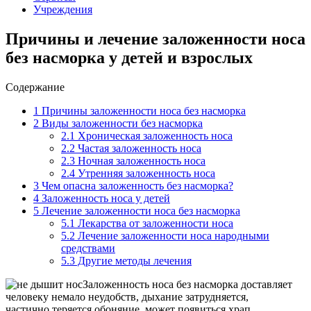
Учреждения
Причины и лечение заложенности носа
без насморка у детей и взрослых
Содержание
1
Причины заложенности носа без насморка
2
Виды заложенности без насморка
2.1
Хроническая заложенность носа
2.2
Частая заложенность носа
2.3
Ночная заложенность носа
2.4
Утренняя заложенность носа
3
Чем опасна заложенность без насморка?
4
Заложенность носа у детей
5
Лечение заложенности носа без насморка
5.1
Лекарства от заложенности носа
5.2
Лечение заложенности носа народными
средствами
5.3
Другие методы лечения
Заложенность носа без насморка доставляет
человеку немало неудобств, дыхание затрудняется,
частично теряется обоняние, может появиться храп.