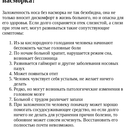
насморка?
Заложенность носа без насморка не так безобидна, она не
только вносит дискомфорт в жизнь больного, но и опасна для
его здоровья. Если долго сохраняется отек слизистой, а слизи
при этом нет, могут развиваться такие сопутствующие
симптомы:
Из-за кислородного голодания человека начинают
беспокоить частые головные боли
По ночам больной храпит, нарушается режим сна,
возникает бессонница
Развивается гайморит и другие заболевания носовых
пазух
Может появиться отит
Человек чувствует себя усталым, не желает ничего
делать
Редко, но могут возникать патологические изменения в
головном мозге
Больной с трудом различает запахи
При заложенности человеку поначалу может хорошо
помогать сосудосуживающее средство, но если долго
ничего не делать для устранения причин болезни, то
обоняние может совсем исчезнуть. Восстановить его
полностью почти невозможно.