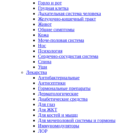
Горло и рот
Грудная клетка
Дыхательная система человека
Желудочно-кишечный тракт
Живот
Общие симптомы
Кожа
Моче-половая система
Нос
Психология
Сердечно-сосудистая система
Спина
Уши
Лекарства
Антибактериальные
Антисептики
Гормональные препараты
Дерматологические
Диабетические средства
Для глаз
Для ЖКТ
Для костей и мыщц
Для мочеполовой системы и гормоны
Иммуномодуляторы
ЛОР