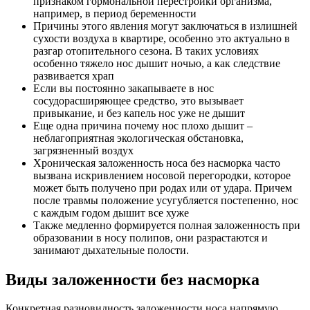
признаком гормональной перестройки организма,
например, в период беременности
Причины этого явления могут заключаться в излишней
сухости воздуха в квартире, особенно это актуально в
разгар отопительного сезона. В таких условиях
особенно тяжело нос дышит ночью, а как следствие
развивается храп
Если вы постоянно закапываете в нос
сосудорасширяющее средство, это вызывает
привыкание, и без капель нос уже не дышит
Еще одна причина почему нос плохо дышит –
неблагоприятная экологическая обстановка,
загрязненный воздух
Хроническая заложенность носа без насморка часто
вызвана искривлением носовой перегородки, которое
может быть получено при родах или от удара. Причем
после травмы положение усугубляется постепенно, нос
с каждым годом дышит все хуже
Также медленно формируется полная заложенность при
образовании в носу полипов, они разрастаются и
занимают дыхательные полости.
Виды заложенности без насморка
Конкретная разновидность заложенности носа напрямую