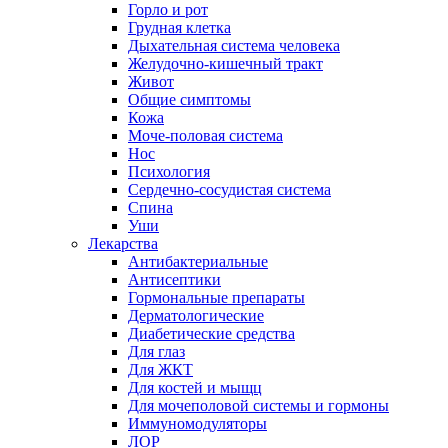
Горло и рот
Грудная клетка
Дыхательная система человека
Желудочно-кишечный тракт
Живот
Общие симптомы
Кожа
Моче-половая система
Нос
Психология
Сердечно-сосудистая система
Спина
Уши
Лекарства
Антибактериальные
Антисептики
Гормональные препараты
Дерматологические
Диабетические средства
Для глаз
Для ЖКТ
Для костей и мыщц
Для мочеполовой системы и гормоны
Иммуномодуляторы
ЛОР