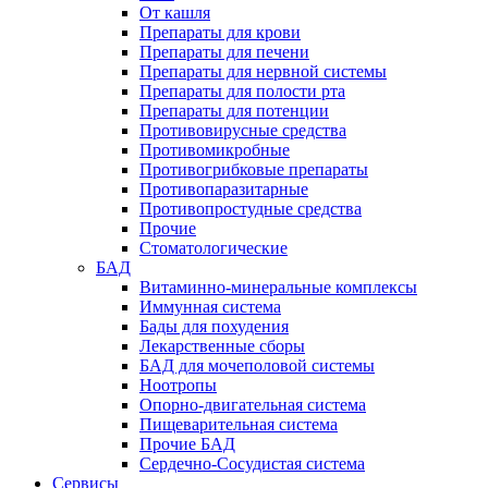
От кашля
Препараты для крови
Препараты для печени
Препараты для нервной системы
Препараты для полости рта
Препараты для потенции
Противовирусные средства
Противомикробные
Противогрибковые препараты
Противопаразитарные
Противопростудные средства
Прочие
Стоматологические
БАД
Витаминно-минеральные комплексы
Иммунная система
Бады для похудения
Лекарственные сборы
БАД для мочеполовой системы
Ноотропы
Опорно-двигательная система
Пищеварительная система
Прочие БАД
Сердечно-Сосудистая система
Сервисы