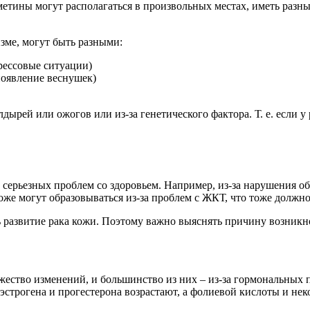
тметины могут располагаться в произвольных местах, иметь раз
зме, могут быть разными:
рессовые ситуации)
появление веснушек)
лдырей или ожогов или из-за генетического фактора. Т. е. если
 серьезных проблем со здоровьем. Например, из-за нарушения о
оже могут образовываться из-за проблем с ЖКТ, что тоже должн
сь развитие рака кожи. Поэтому важно выяснять причину возник
ство изменений, и большинство из них – из-за гормональных п
эстрогена и прогестерона возрастают, а фолиевой кислоты и не