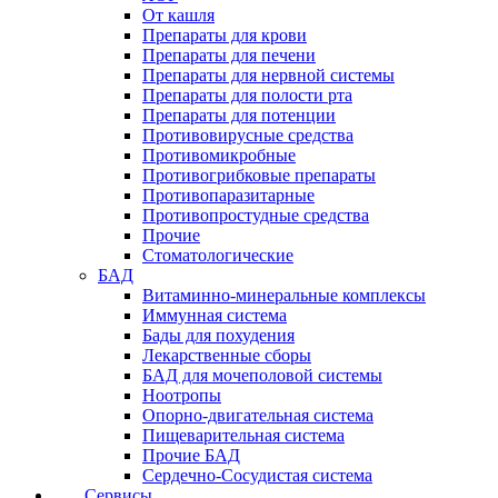
От кашля
Препараты для крови
Препараты для печени
Препараты для нервной системы
Препараты для полости рта
Препараты для потенции
Противовирусные средства
Противомикробные
Противогрибковые препараты
Противопаразитарные
Противопростудные средства
Прочие
Стоматологические
БАД
Витаминно-минеральные комплексы
Иммунная система
Бады для похудения
Лекарственные сборы
БАД для мочеполовой системы
Ноотропы
Опорно-двигательная система
Пищеварительная система
Прочие БАД
Сердечно-Сосудистая система
Сервисы