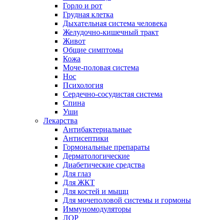
Горло и рот
Грудная клетка
Дыхательная система человека
Желудочно-кишечный тракт
Живот
Общие симптомы
Кожа
Моче-половая система
Нос
Психология
Сердечно-сосудистая система
Спина
Уши
Лекарства
Антибактериальные
Антисептики
Гормональные препараты
Дерматологические
Диабетические средства
Для глаз
Для ЖКТ
Для костей и мыщц
Для мочеполовой системы и гормоны
Иммуномодуляторы
ЛОР