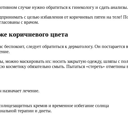
ротивном случае нужно обратиться к гинекологу и сдать анализ
дпринимать с целью избавления от коричневых пятен на теле! П
гласованы с врачом.
же коричневого цвета
ас беспокоит, следует обратиться к дерматологу. Он постараетс
ение.
тны, можно маскировать их: носить закрытую одежду, шляпы с по
ю косметику обязательно смыть. Пытаться «стереть» отметины в
 назначает лечение.
 солнцезащитных кремов и временное избегание солнца
иальной терапии и диеты.