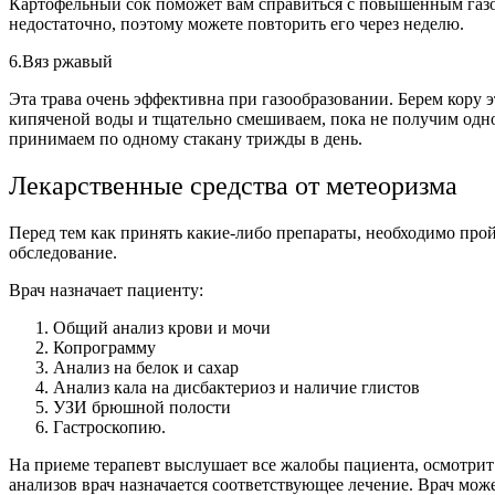
Картофельный сок поможет вам справиться с повышенным газооб
недостаточно, поэтому можете повторить его через неделю.
6.В
яз ржавый
Эта трава очень эффективна при газообразовании. Берем кору э
кипяченой воды и тщательно смешиваем, пока не получим одно
принимаем по одному стакану трижды в день.
Лекарственные средства от метеоризма
Перед тем как принять какие-либо препараты, необходимо про
обследование.
Врач назначает пациенту:
Общий анализ крови и мочи
Копрограмму
Анализ на белок и сахар
Анализ кала на дисбактериоз и наличие глистов
УЗИ брюшной полости
Гастроскопию.
На приеме терапевт выслушает все жалобы пациента, осмотрит 
анализов врач назначается соответствующее лечение. Врач мож