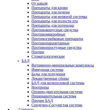
От кашля
Препараты для крови
Препараты для печени
Препараты для нервной системы
Препараты для полости рта
Препараты для потенции
Противовирусные средства
Противомикробные
Противогрибковые препараты
Противопаразитарные
Противопростудные средства
Прочие
Стоматологические
БАД
Витаминно-минеральные комплексы
Иммунная система
Бады для похудения
Лекарственные сборы
БАД для мочеполовой системы
Ноотропы
Опорно-двигательная система
Пищеварительная система
Прочие БАД
Сердечно-Сосудистая система
Сервисы