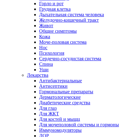
Горло и рот
Грудная клетка
Дыхательная система человека
Желудочно-кишечный тракт
Живот
Общие симптомы
Кожа
Моче-половая система
Нос
Психология
Сердечно-сосудистая система
Спина
Уши
Лекарства
Антибактериальные
Антисептики
Гормональные препараты
Дерматологические
Диабетические средства
Для глаз
Для ЖКТ
Для костей и мыщц
Для мочеполовой системы и гормоны
Иммуномодуляторы
ЛОР