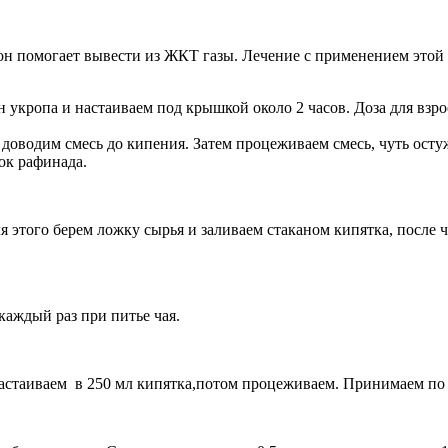
о он помогает вывести из ЖКТ газы. Лечение с применением это
мян укропа и настаиваем под крышкой около 2 часов. Доза для вз
ды, доводим смесь до кипения. Затем процеживаем смесь, чуть о
ок рафинада.
этого берем ложку сырья и заливаем стаканом кипятка, после че
каждый раз при питье чая.
 настаиваем в 250 мл кипятка,потом процеживаем. Принимаем по 