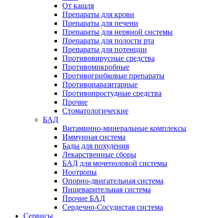
От кашля
Препараты для крови
Препараты для печени
Препараты для нервной системы
Препараты для полости рта
Препараты для потенции
Противовирусные средства
Противомикробные
Противогрибковые препараты
Противопаразитарные
Противопростудные средства
Прочие
Стоматологические
БАД
Витаминно-минеральные комплексы
Иммунная система
Бады для похудения
Лекарственные сборы
БАД для мочеполовой системы
Ноотропы
Опорно-двигательная система
Пищеварительная система
Прочие БАД
Сердечно-Сосудистая система
Сервисы