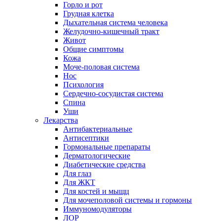
Горло и рот
Грудная клетка
Дыхательная система человека
Желудочно-кишечный тракт
Живот
Общие симптомы
Кожа
Моче-половая система
Нос
Психология
Сердечно-сосудистая система
Спина
Уши
Лекарства
Антибактериальные
Антисептики
Гормональные препараты
Дерматологические
Диабетические средства
Для глаз
Для ЖКТ
Для костей и мыщц
Для мочеполовой системы и гормоны
Иммуномодуляторы
ЛОР