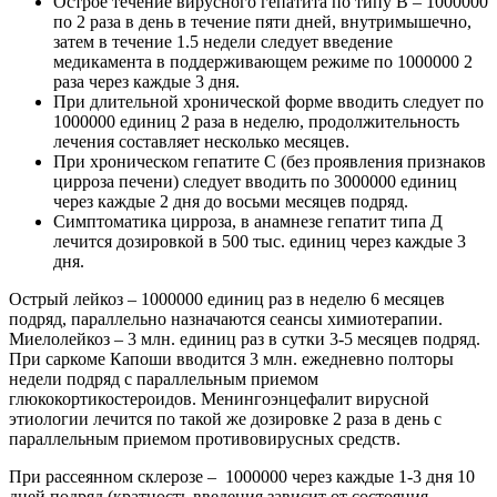
Острое течение вирусного гепатита по типу В – 1000000
по 2 раза в день в течение пяти дней, внутримышечно,
затем в течение 1.5 недели следует введение
медикамента в поддерживающем режиме по 1000000 2
раза через каждые 3 дня.
При длительной хронической форме вводить следует по
1000000 единиц 2 раза в неделю, продолжительность
лечения составляет несколько месяцев.
При хроническом гепатите С (без проявления признаков
цирроза печени) следует вводить по 3000000 единиц
через каждые 2 дня до восьми месяцев подряд.
Симптоматика цирроза, в анамнезе гепатит типа Д
лечится дозировкой в 500 тыс. единиц через каждые 3
дня.
Острый лейкоз – 1000000 единиц раз в неделю 6 месяцев
подряд, параллельно назначаются сеансы химиотерапии.
Миелолейкоз – 3 млн. единиц раз в сутки 3-5 месяцев подряд.
При саркоме Капоши вводится 3 млн. ежедневно полторы
недели подряд с параллельным приемом
глюкокортикостероидов. Менингоэнцефалит вирусной
этиологии лечится по такой же дозировке 2 раза в день с
параллельным приемом противовирусных средств.
При рассеянном склерозе – 1000000 через каждые 1-3 дня 10
дней подряд (кратность введения зависит от состояния