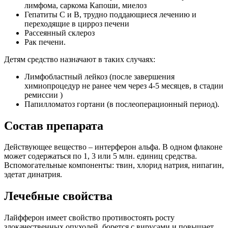
лимфома, саркома Капоши, миелоз
Гепатиты С и В, трудно поддающиеся лечению и
переходящие в цирроз печени
Рассеянный склероз
Рак печени.
Детям средство назначают в таких случаях:
Лимфобластный лейкоз (после завершения
химиопроцедур не ранее чем через 4-5 месяцев, в стадии
ремиссии )
Папилломатоз гортани (в послеоперационный период).
Состав препарата
Действующее вещество – интерферон альфа. В одном флаконе
может содержаться по 1, 3 или 5 млн. единиц средства.
Вспомогательные компоненты: твин, хлорид натрия, нипагин,
эдетат динатрия.
Лечебные свойства
Лайфферон имеет свойство противостоять росту
злокачественных опухолей, борется с вирусами и повышает