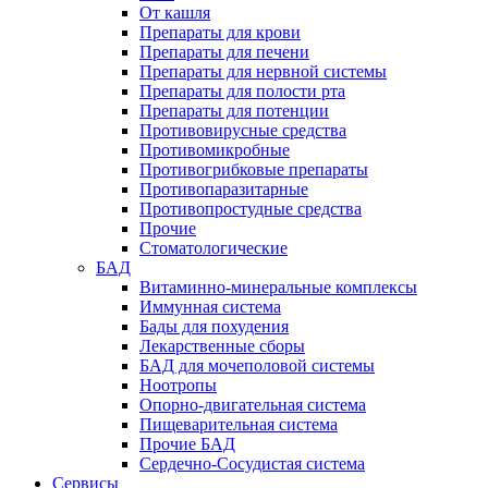
От кашля
Препараты для крови
Препараты для печени
Препараты для нервной системы
Препараты для полости рта
Препараты для потенции
Противовирусные средства
Противомикробные
Противогрибковые препараты
Противопаразитарные
Противопростудные средства
Прочие
Стоматологические
БАД
Витаминно-минеральные комплексы
Иммунная система
Бады для похудения
Лекарственные сборы
БАД для мочеполовой системы
Ноотропы
Опорно-двигательная система
Пищеварительная система
Прочие БАД
Сердечно-Сосудистая система
Сервисы