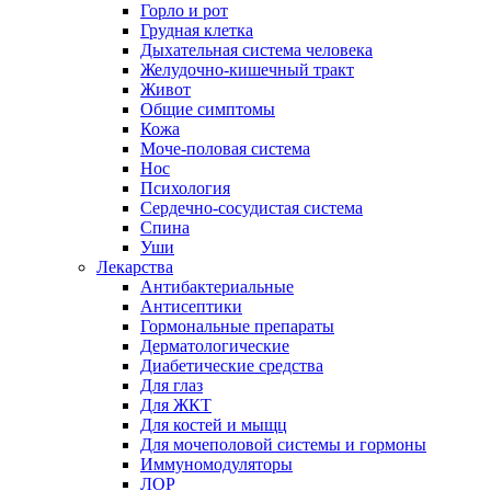
Горло и рот
Грудная клетка
Дыхательная система человека
Желудочно-кишечный тракт
Живот
Общие симптомы
Кожа
Моче-половая система
Нос
Психология
Сердечно-сосудистая система
Спина
Уши
Лекарства
Антибактериальные
Антисептики
Гормональные препараты
Дерматологические
Диабетические средства
Для глаз
Для ЖКТ
Для костей и мыщц
Для мочеполовой системы и гормоны
Иммуномодуляторы
ЛОР