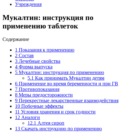
Учреждения
Мукалтин: инструкция по
применению таблеток
Содержание
1
Показания к применению
2
Состав
3
Лечебные свойства
4
Форма выпуска
5
Мукалтин: инструкция по применению
5.1
Как принимать Мукалтин детям
6
Применение во время беременности и при ГВ
7
Противопоказания
8
Меры предосторожности
9
Перекрестные лекарственные взаимодействия
10
Побочные эффекты
11
Условия хранения и срок годности
12
Аналоги
12.1
Алтея сироп
13
Скачать инструкцию по применению