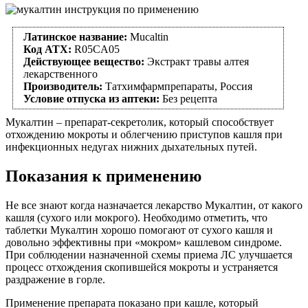
Латинское название:
Mucaltin
Код АТХ:
R05CA05
Действующее вещество:
Экстракт травы алтея
лекарственного
Производитель:
Татхимфармпрепараты, Россия
Условие отпуска из аптеки:
Без рецепта
Мукалтин – препарат-секретолик, который способствует
отхождению мокроты и облегчению приступов кашля при
инфекционных недугах нижних дыхательных путей.
Показания к применению
Не все знают когда назначается лекарство Мукалтин, от какого
кашля (сухого или мокрого). Необходимо отметить, что
таблетки Мукалтин хорошо помогают от сухого кашля и
довольно эффективны при «мокром» кашлевом синдроме.
При соблюдении назначенной схемы приема ЛС улучшается
процесс отхождения скопившейся мокроты и устраняется
раздражение в горле.
Применение препарата показано при кашле, который