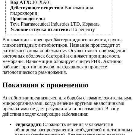
Код АТХ:
J01XA01
Действующее вещество:
Ванкомицина
гидрохлорид
Производитель:
Teva Pharmaceutical Industries LTD, Израиль
Условие отпуска из аптеки:
По рецепту
Ванкомицин – препарат бактерицидного влияния, группа
гликопептидных антибиотиков. Название происходит от
латинского слова «побеждать». Осуществляет повреждение
клеточных оболочек бактерий и снижает проницаемость
мембраны. Ванкомицин блокирует синтез РНК. Активно
работает против вирусов, находящихся в процессе
патологического размножения.
Показания к применению
Антибиотик предназначен для борьбы с грамположительными
микроорганизмами, когда лечение другими аналогичными
препаратами не дает результата или невозможно. В зону
действия входят следующие заболевания:
Эндокардит.
Сложность лечения заключается в
обширном распространении возбудителей в нетипичных