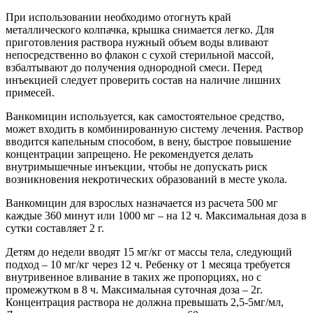
При использовании необходимо отогнуть край
металлического колпачка, крышка снимается легко. Для
приготовления раствора нужный объем воды вливают
непосредственно во флакон с сухой стерильной массой,
взбалтывают до получения однородной смеси. Перед
инъекцией следует проверить состав на наличие лишних
примесей.
Ванкомицин используется, как самостоятельное средство,
может входить в комбинированную систему лечения. Раствор
вводится капельным способом, в вену, быстрое повышение
концентрации запрещено. Не рекомендуется делать
внутримышечные инъекции, чтобы не допускать риск
возникновения некротических образований в месте укола.
Ванкомицин для взрослых назначается из расчета 500 мг
каждые 360 минут или 1000 мг – на 12 ч. Максимальная доза в
сутки составляет 2 г.
Детям до недели вводят 15 мг/кг от массы тела, следующий
подход – 10 мг/кг через 12 ч. Ребенку от 1 месяца требуется
внутривенное вливание в таких же пропорциях, но с
промежутком в 8 ч. Максимальная суточная доза – 2г.
Концентрация раствора не должна превышать 2,5-5мг/мл,