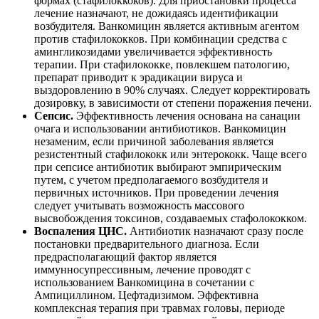
формах (стафилоккоков). Для приостановки процесса
лечение назначают, не дожидаясь идентификации
возбудителя. Ванкомицин является активным агентом
против стафилококков. При комбинации средства с
амингликозидами увеличивается эффективность
терапии. При стафилококке, повлекшем патологию,
препарат приводит к эрадикации вируса и
выздоровлению в 90% случаях. Следует корректировать
дозировку, в зависимости от степени поражения печени.
Сепсис.
Эффективность лечения основана на санации
очага и использовании антибиотиков. Ванкомицин
незаменим, если причиной заболевания является
резистентный стафилококк или энтерококк. Чаще всего
при сепсисе антибиотик выбирают эмпирическим
путем, с учетом предполагаемого возбудителя и
первичных источников. При проведении лечения
следует учитывать возможность массового
высвобождения токсинов, создаваемых стафолококком.
Воспаления ЦНС.
Антибиотик назначают сразу после
постановки предварительного диагноза. Если
предрасполагающий фактор является
иммунносупрессивным, лечение проводят с
использованием Ванкомицина в сочетании с
Ампициллином. Цефтадизимом. Эффективна
комплексная терапия при травмах головы, периоде