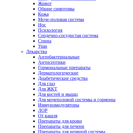
Живот
Общие симптомы
Кожа
Моче-половая система
Нос
Психология
Сердечно-сосудистая система
Спина
Уши
Лекарства
Антибактериальные
Антисептики
Гормональные препараты
Дерматологические
Диабетические средства
Для глаз
Для ЖКТ
Для костей и мыщц
Для мочеполовой системы и гормоны
Иммуномодуляторы
ЛОР
От кашля
Препараты для крови
Препараты для печени
Препараты для нервной системы