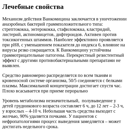
Лечебные свойства
Механизм действия Ванкомицина заключается в уничтожении
анаэробных бактерий граммположительного типа:
стрептококка, энтерококка, стафилококка, кластридий,
листерий, актиномицетов, дифтероидов. Активен против
токсикогенных штаммов. Наиболее эффективно проявляется
при рН8, с уменьшением показателя до индекса 6, влияние на
вирусы резко сокращается. К Ванкомицину устойчивы
граммотрицательные патогены. Перекрестный резистентный
эффект с другими противобактериальными препаратами не
выявлен.
Средство равномерно распределяется по всем тканям и
кровеносной системе организма, 50/5 соединяется с белками
плазмы. Максимальной концентрации достигает спустя час.
Плохо всасывается при приеме перорально
Уровень метаболизма незначительный, полувыведение у
детей грудникового возраста составляет 6 ч, до 12 лет – 2-3 ч,
у взрослых – 4-10 ч. Небольшая часть средства выходит с
желчью, 90% удаляется почками. У пациентов с
нефропатологиями процесс выведения замедляется – может
достигать недельного срока.