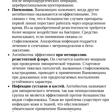
после нейрохирургических операций,
цереброспинальном шунтировании.
Пневмония.
Ванкомицин назначают, когда другие
антибиотики оказываются неэффективными. Это
связано с тем, что в большинстве случаев препараты
первой линии перестают работать через определенное
время. Из-за приобретенной резистентности требуется
более мощное воздействие на бактерии. Средство
выписывают, если пневмония связана со
стафилококком. Анаэробная инфекция поддается
лечению в сочетании с метронидозолом и бета-
лактатами.
Антибиотик эффективен
при метициллин-
резистентной флоре.
Он считается наиболее мощным
при проведении эмпирической терапии. Стартовое
лечение тяжелых патологий, вызванных стафилококком,
кластридиями, приводит к применению Ванкомицина
при доказанных или предполагаемых воспалениях
устойчивого характера.
Инфекции суставов и костей.
Антибиотик назначают
для эмпирического лечения, так как пенициллиновая
группа не является эффективной против большинства
видов стафилококка. Такая же проблема существует при
инфекции кожи и тканей, что обусловливает
обязательное применение Ванкомицина.