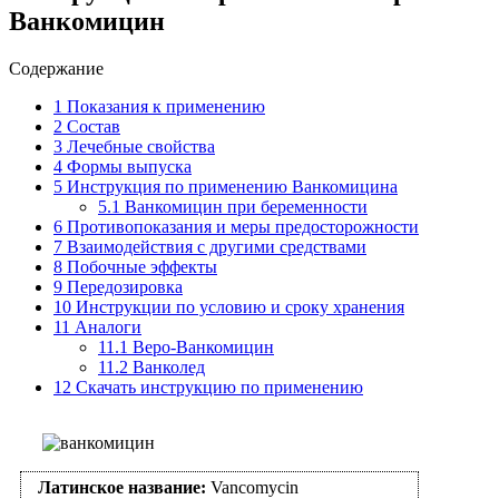
Ванкомицин
Содержание
1
Показания к применению
2
Состав
3
Лечебные свойства
4
Формы выпуска
5
Инструкция по применению Ванкомицина
5.1
Ванкомицин при беременности
6
Противопоказания и меры предосторожности
7
Взаимодействия с другими средствами
8
Побочные эффекты
9
Передозировка
10
Инструкции по условию и сроку хранения
11
Аналоги
11.1
Веро-Ванкомицин
11.2
Ванколед
12
Скачать инструкцию по применению
Латинское название:
Vancomycin