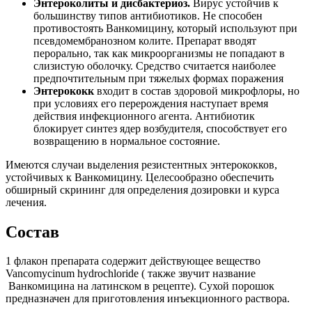
Энтероколиты и дисбактериоз.
Вирус устойчив к
большинству типов антибиотиков. Не способен
противостоять Ванкомицину, который используют при
псевдомембранозном колите. Препарат вводят
перорально, так как микроорганизмы не попадают в
слизистую оболочку. Средство считается наиболее
предпочтительным при тяжелых формах поражения
Энтерококк
входит в состав здоровой микрофлоры, но
при условиях его перерождения наступает время
действия инфекционного агента. Антибиотик
блокирует синтез ядер возбудителя, способствует его
возвращению в нормальное состояние.
Имеются случаи выделения резистентных энтерококков,
устойчивых к Ванкомицину. Целесообразно обеспечить
обширный скрининг для определения дозировки и курса
лечения.
Состав
1 флакон препарата содержит действующее вещество
Vancomycinum hydrochloride ( также звучит название
Ванкомицина на латинском в рецепте). Сухой порошок
предназначен для приготовления инъекционного раствора.