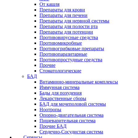
От кашля
Препараты для крови
Препараты для печени
Препараты для нервной системы
Препараты для полости рта
Препараты для потенции
Противовирусные средства
Противомикробные
Противогрибковые препараты
Противопаразитарные
Противопростудные средства
Прочие
Стоматологические
БАД
Витаминно-минеральные комплексы
Иммунная система
Бады для похудения
Лекарственные сборы
БАД для мочеполовой системы
Ноотропы
Опорно-двигательная система
Пищеварительная система
Прочие БАД
Сердечно-Сосудистая система
Сервисы