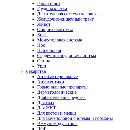
Горло и рот
Грудная клетка
Дыхательная система человека
Желудочно-кишечный тракт
Живот
Общие симптомы
Кожа
Моче-половая система
Нос
Психология
Сердечно-сосудистая система
Спина
Уши
Лекарства
Антибактериальные
Антисептики
Гормональные препараты
Дерматологические
Диабетические средства
Для глаз
Для ЖКТ
Для костей и мыщц
Для мочеполовой системы и гормоны
Иммуномодуляторы
ЛОР