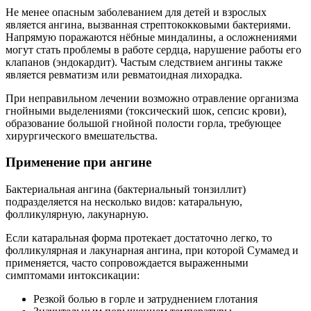
Не менее опасным заболеванием для детей и взрослых
является ангина, вызванная стрептококковыми бактериями.
Напрямую поражаются нёбные миндалины, а осложнениями
могут стать проблемы в работе сердца, нарушение работы его
клапанов (эндокардит). Частым следствием ангины также
является ревматизм или ревматоидная лихорадка.
При неправильном лечении возможно отравление организма
гнойными выделениями (токсический шок, сепсис крови),
образование большой гнойной полости горла, требующее
хирургического вмешательства.
Применение при ангине
Бактериальная ангина (бактериальный тонзиллит)
подразделяется на несколько видов: катаральную,
фолликулярную, лакунарную.
Если катаральная форма протекает достаточно легко, то
фолликулярная и лакунарная ангина, при которой Сумамед и
применяется, часто сопровождается выраженными
симптомами интоксикации:
Резкой болью в горле и затруднением глотания