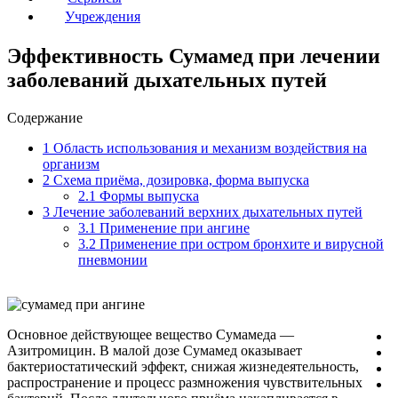
Учреждения
Эффективность Сумамед при лечении
заболеваний дыхательных путей
Содержание
1
Область использования и механизм воздействия на
организм
2
Схема приёма, дозировка, форма выпуска
2.1
Формы выпуска
3
Лечение заболеваний верхних дыхательных путей
3.1
Применение при ангине
3.2
Применение при остром бронхите и вирусной
пневмонии
Основное действующее вещество Сумамеда —
Азитромицин. В малой дозе Сумамед оказывает
бактериостатический эффект, снижая жизнедеятельность,
распространение и процесс размножения чувствительных