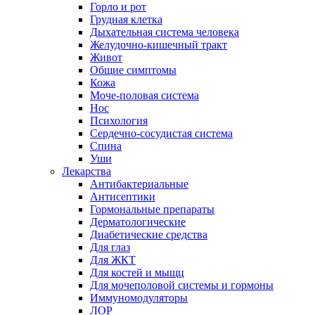
Горло и рот
Грудная клетка
Дыхательная система человека
Желудочно-кишечный тракт
Живот
Общие симптомы
Кожа
Моче-половая система
Нос
Психология
Сердечно-сосудистая система
Спина
Уши
Лекарства
Антибактериальные
Антисептики
Гормональные препараты
Дерматологические
Диабетические средства
Для глаз
Для ЖКТ
Для костей и мыщц
Для мочеполовой системы и гормоны
Иммуномодуляторы
ЛОР