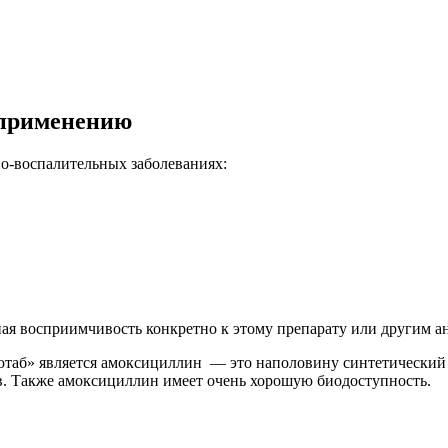
 применению
-воспалительных заболеваниях:
я восприимчивость конкретно к этому препарату или другим а
б» является амоксициллин — это наполовину синтетический ан
в. Также амоксициллин имеет очень хорошую биодоступность.