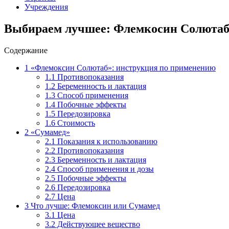
Учреждения
Выбираем лучшее: Флемкосин Солютаб
Содержание
1
«Флемоксин Солютаб»: инструкция по применению
1.1
Противопоказания
1.2
Беременность и лактация
1.3
Способ применения
1.4
Побочные эффекты
1.5
Передозировка
1.6
Стоимость
2
«Сумамед»
2.1
Показания к использованию
2.2
Противопоказания
2.3
Беременность и лактация
2.4
Способ применения и дозы
2.5
Побочные эффекты
2.6
Передозировка
2.7
Цена
3
Что лучше: Флемоксин или Сумамед
3.1
Цена
3.2
Действующее вещество