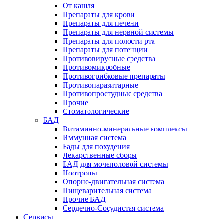
От кашля
Препараты для крови
Препараты для печени
Препараты для нервной системы
Препараты для полости рта
Препараты для потенции
Противовирусные средства
Противомикробные
Противогрибковые препараты
Противопаразитарные
Противопростудные средства
Прочие
Стоматологические
БАД
Витаминно-минеральные комплексы
Иммунная система
Бады для похудения
Лекарственные сборы
БАД для мочеполовой системы
Ноотропы
Опорно-двигательная система
Пищеварительная система
Прочие БАД
Сердечно-Сосудистая система
Сервисы