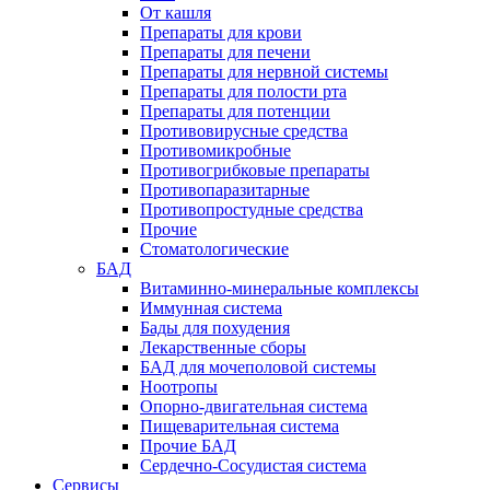
От кашля
Препараты для крови
Препараты для печени
Препараты для нервной системы
Препараты для полости рта
Препараты для потенции
Противовирусные средства
Противомикробные
Противогрибковые препараты
Противопаразитарные
Противопростудные средства
Прочие
Стоматологические
БАД
Витаминно-минеральные комплексы
Иммунная система
Бады для похудения
Лекарственные сборы
БАД для мочеполовой системы
Ноотропы
Опорно-двигательная система
Пищеварительная система
Прочие БАД
Сердечно-Сосудистая система
Сервисы