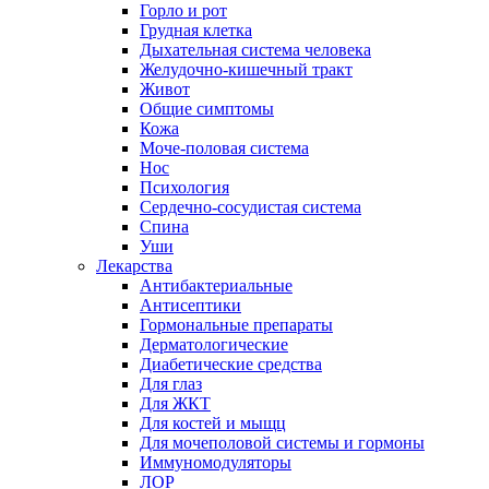
Горло и рот
Грудная клетка
Дыхательная система человека
Желудочно-кишечный тракт
Живот
Общие симптомы
Кожа
Моче-половая система
Нос
Психология
Сердечно-сосудистая система
Спина
Уши
Лекарства
Антибактериальные
Антисептики
Гормональные препараты
Дерматологические
Диабетические средства
Для глаз
Для ЖКТ
Для костей и мыщц
Для мочеполовой системы и гормоны
Иммуномодуляторы
ЛОР