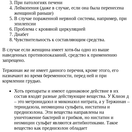
При патологиях печени
Лейкопения (даже в случае, если она была перенесена
женщиной раньше)
В случае пораженной нервной системы, например, при
эпилепсии
Проблема с кровяной циркуляцией
Диабет
Чувствительность к составляющим средства.
В случае если женщина имеет хотя-бы одно из выше
наведенных противопоказаний, средство к применению
запрещено.
Тержинан же не имеет данного перечня, кроме этого, его
назначают во время беременности, перед ней и при
кормлении грудью.
Хоть препараты и имеют одинаковое действие в их
состав входят разные действующие вещества. У Клион д
– это метронидазол и миконазол нитрата, а у Тержинан –
тернидазола, неомицина сульфата, нистатина и
преднизолона. Эти вещества направлены на
уничтожение бактерий и грибков, но нистатин и
неомицин сульфат являются антибиотиками. Такое
вещество как преднизолон обладает