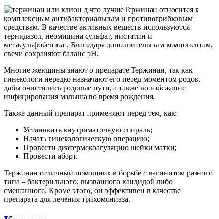
Тержинан относится к
комплексным антибактериальным и противогрибковым
средствам. В качестве активных веществ используются
тернидазол, неомицина сульфат, нистатин и
метасульфобензоат. Благодаря дополнительным компонентам,
свечи сохраняют баланс рН.
Многие женщины знают о препарате Тержинан, так как
гинекологи нередко назначают его перед моментом родов,
дабы очистились родовые пути, а также во избежание
инфицирования малыша во время рождения.
Также данный препарат применяют перед тем, как:
Установить внутриматочную спираль;
Начать гинекологическую операцию;
Провести диатермокоагуляцию шейки матки;
Провести аборт.
Тержинан отличный помощник в борьбе с вагинитом разного
типа – бактерильного, вызванного кандидой либо
смешанного. Кроме этого, он эффективен в качестве
препарата для лечения трихомониаза.