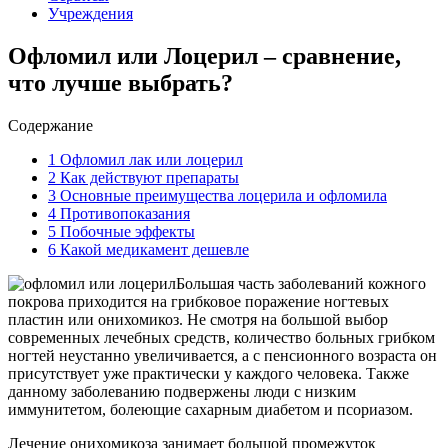
Учреждения
Офломил или Лоцерил – сравнение,
что лучше выбрать?
Содержание
1
Офломил лак или лоцерил
2
Как действуют препараты
3
Основные преимущества лоцерила и офломила
4
Противопоказания
5
Побочные эффекты
6
Какой медикамент дешевле
Большая часть заболеваний кожного
покрова приходится на грибковое поражение ногтевых
пластин или онихомикоз. Не смотря на большой выбор
современных лечебных средств, количество больных грибком
ногтей неустанно увеличивается, а с пенсионного возраста он
присутствует уже практически у каждого человека. Также
данному заболеванию подвержены люди с низким
иммунитетом, болеющие сахарным диабетом и псориазом.
Лечение онихомикоза занимает большой промежуток