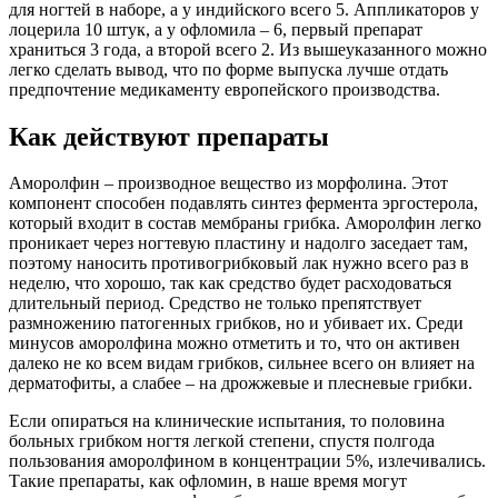
для ногтей в наборе, а у индийского всего 5. Аппликаторов у
лоцерила 10 штук, а у офломила – 6, первый препарат
храниться 3 года, а второй всего 2. Из вышеуказанного можно
легко сделать вывод, что по форме выпуска лучше отдать
предпочтение медикаменту европейского производства.
Как действуют препараты
Аморолфин – производное вещество из морфолина. Этот
компонент способен подавлять синтез фермента эргостерола,
который входит в состав мембраны грибка. Аморолфин легко
проникает через ногтевую пластину и надолго заседает там,
поэтому наносить противогрибковый лак нужно всего раз в
неделю, что хорошо, так как средство будет расходоваться
длительный период. Средство не только препятствует
размножению патогенных грибков, но и убивает их. Среди
минусов аморолфина можно отметить и то, что он активен
далеко не ко всем видам грибков, сильнее всего он влияет на
дерматофиты, а слабее – на дрожжевые и плесневые грибки.
Если опираться на клинические испытания, то половина
больных грибком ногтя легкой степени, спустя полгода
пользования аморолфином в концентрации 5%, излечивались.
Такие препараты, как офломин, в наше время могут