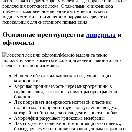
использоваться для тех форм болезни, где поражен ноготь без
вовлечения ногтевого ложа. С тяжелыми онихомикоза
требуется комплексное лечение антимикотическими
медикаментами с применением наружных средств и
пероральных для системного применения.
Основные преимущества
лоцерила
и
офломила
Можно выделить такие
положительные моменты в ходе применения данного типа
средств против онихомикоза:
Наличие обеззараживающих и подсушивающих
компонентов
Хорошая проницаемость через микротрещины в
глубокие слои, что останавливает распространение
болезни
Лак покрывает поверхность ногтевой пластины
полностью, что препятствует поступлению воздуха,
который необходим для жизнедеятельности грибков
Аморолфин разрушает грибковые мембраны
Лак создает на поверхности ногтя защитную пленку,
благодаря чему он становится защищенным от разного