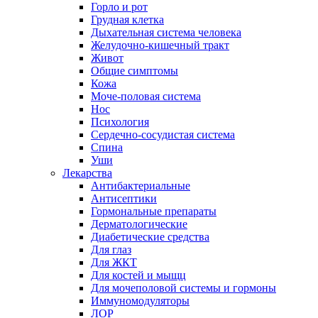
Горло и рот
Грудная клетка
Дыхательная система человека
Желудочно-кишечный тракт
Живот
Общие симптомы
Кожа
Моче-половая система
Нос
Психология
Сердечно-сосудистая система
Спина
Уши
Лекарства
Антибактериальные
Антисептики
Гормональные препараты
Дерматологические
Диабетические средства
Для глаз
Для ЖКТ
Для костей и мыщц
Для мочеполовой системы и гормоны
Иммуномодуляторы
ЛОР