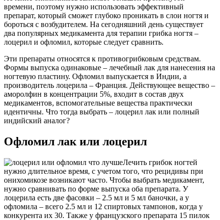
времени, поэтому нужно использовать эффективный
препарат, который сможет глубоко проникать в слои ногтя и
бороться с возбудителем. На сегодняшний день существует
два популярных медикамента для терапии грибка ногтя –
лоцерил и офломил, которые следует сравнить.
Эти препараты относятся к противогрибковым средствам.
Формы выпуска одинаковые – лечебный лак для нанесения на
ногтевую пластину. Офломил выпускается в Индии, а
производитель лоцерила – Франция. Действующее вещество –
аморолфин в концентрации 5%, входит в состав двух
медикаментов, вспомогательные вещества практически
идентичны. Что тогда выбрать – лоцерил лак или полный
индийский аналог?
Офломил лак или лоцерил
Лечить грибок ногтей
нужно длительное время, с учетом того, что рецидивы при
онихомикозе возникают часто. Чтобы выбрать медикамент,
нужно сравнивать по форме выпуска оба препарата. У
лоцерила есть две фасовки – 2.5 мл и 5 мл баночки, а у
офломила – всего 2.5 мл и 12 спиртовых тампонов, когда у
конкурента их 30. Также у французского препарата 15 пилок