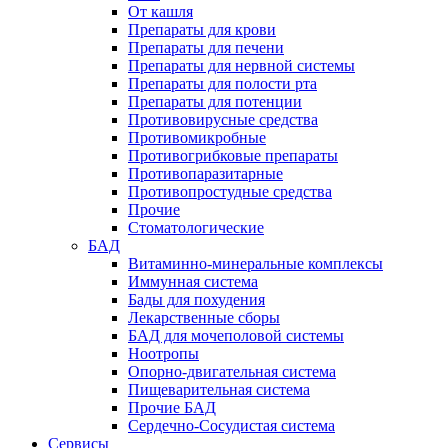
От кашля
Препараты для крови
Препараты для печени
Препараты для нервной системы
Препараты для полости рта
Препараты для потенции
Противовирусные средства
Противомикробные
Противогрибковые препараты
Противопаразитарные
Противопростудные средства
Прочие
Стоматологические
БАД
Витаминно-минеральные комплексы
Иммунная система
Бады для похудения
Лекарственные сборы
БАД для мочеполовой системы
Ноотропы
Опорно-двигательная система
Пищеварительная система
Прочие БАД
Сердечно-Сосудистая система
Сервисы