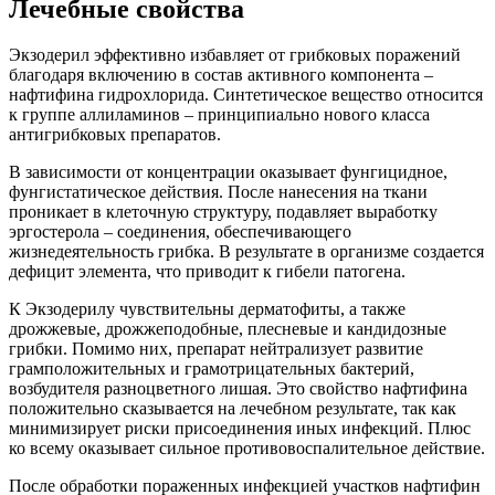
Лечебные свойства
Экзодерил эффективно избавляет от грибковых поражений
благодаря включению в состав активного компонента –
нафтифина гидрохлорида. Синтетическое вещество относится
к группе аллиламинов – принципиально нового класса
антигрибковых препаратов.
В зависимости от концентрации оказывает фунгицидное,
фунгистатическое действия. После нанесения на ткани
проникает в клеточную структуру, подавляет выработку
эргостерола – соединения, обеспечивающего
жизнедеятельность грибка. В результате в организме создается
дефицит элемента, что приводит к гибели патогена.
К Экзодерилу чувствительны дерматофиты, а также
дрожжевые, дрожжеподобные, плесневые и кандидозные
грибки. Помимо них, препарат нейтрализует развитие
грамположительных и грамотрицательных бактерий,
возбудителя разноцветного лишая. Это свойство нафтифина
положительно сказывается на лечебном результате, так как
минимизирует риски присоединения иных инфекций. Плюс
ко всему оказывает сильное противовоспалительное действие.
После обработки пораженных инфекцией участков нафтифин