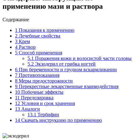
применению мази и раствора
Содержание
1
Показания к применению
2
Лечебные свойства
3
Крем
4
Раствор
5
Способ применения
5.1
Поражения кожи и волосистой части головы
5.2
Экзодерил от грибка ногтей
6
При беременности и грудном вскармливании
7
Противопоказания
8
Меры предосторожности
9
Перекрестные лекарственные взаимодействия
10
Побочные эффекты
11
Передозировка
12
Условия и срок хранения
13
Аналоги
13.1
Тербифин
14
Скачать инструкцию по применению