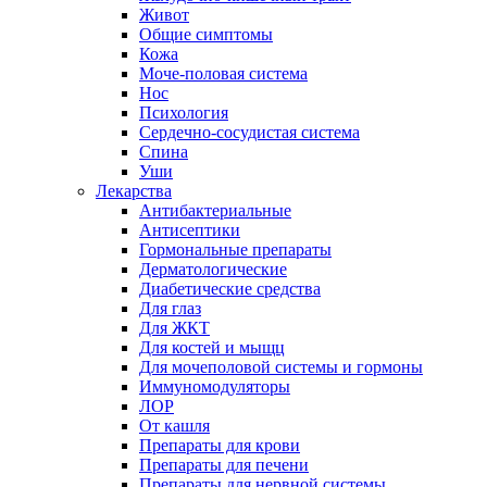
Живот
Общие симптомы
Кожа
Моче-половая система
Нос
Психология
Сердечно-сосудистая система
Спина
Уши
Лекарства
Антибактериальные
Антисептики
Гормональные препараты
Дерматологические
Диабетические средства
Для глаз
Для ЖКТ
Для костей и мыщц
Для мочеполовой системы и гормоны
Иммуномодуляторы
ЛОР
От кашля
Препараты для крови
Препараты для печени
Препараты для нервной системы