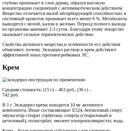
глубоко проникает в слои дермы, образуя высокую
концентрацию соединений с антимикотическим действием.
Вещество отличается малой абсорбирующей способностью: в
системный кровоток проникает всего менее 6 %. Метаболиты
выводятся с мочой, калом и желчью. Период полного выхода
из организма занимает 2-3 суток. Благодаря этому лекарство
оказывает сильное терапевтическое действие.
Свойства активного вещества и особенности его действия
объясняют, почему Экзодерил раствор и крем действуют
эффективней иных противогрибковых ЛС.
Крем
Средняя стоимость: (15 г) – 463 руб., (30 г) –
742 руб.
В 1 г Экзодерил крема находится 10 мг активного
компонента. Иные составляющие: Е524, бензиловый спирт,
эмульгатор стеарат сорбитана, спирты (стеариловый и
цетиловый), полисорбат, эмолент изопропилмиристат, вода.
Крем – белая однородная субстанция с еле уловимым