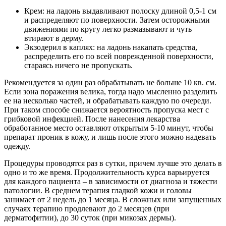
Крем: на ладонь выдавливают полоску длиной 0,5-1 см
и распределяют по поверхности. Затем осторожными
движениями по кругу легко размазывают и чуть
втирают в дерму.
Экзодерил в каплях: на ладонь накапать средства,
распределить его по всей поврежденной поверхности,
стараясь ничего не пропускать.
Рекомендуется за один раз обрабатывать не больше 10 кв. см.
Если зона поражения велика, тогда надо мысленно разделить
ее на несколько частей, и обрабатывать каждую по очереди.
При таком способе снижается вероятность пропуска мест с
грибковой инфекцией. После нанесения лекарства
обработанное место оставляют открытым 5-10 минут, чтобы
препарат проник в кожу, и лишь после этого можно надевать
одежду.
Процедуры проводятся раз в сутки, причем лучше это делать в
одно и то же время. Продолжительность курса варьируется
для каждого пациента – в зависимости от диагноза и тяжести
патологии. В среднем терапия гладкой кожи и головы
занимает от 2 недель до 1 месяца. В сложных или запущенных
случаях терапию продлевают до 2 месяцев (при
дерматофитии), до 30 суток (при микозах дермы).