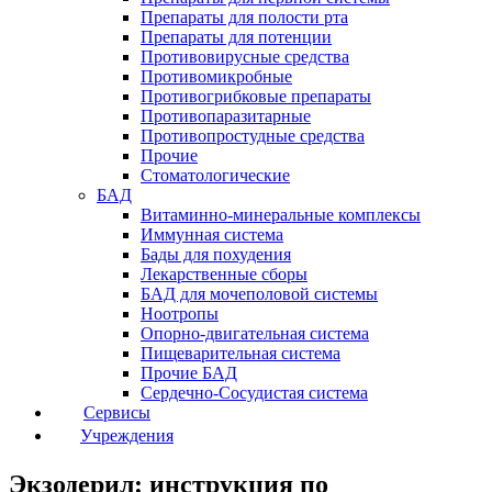
Препараты для полости рта
Препараты для потенции
Противовирусные средства
Противомикробные
Противогрибковые препараты
Противопаразитарные
Противопростудные средства
Прочие
Стоматологические
БАД
Витаминно-минеральные комплексы
Иммунная система
Бады для похудения
Лекарственные сборы
БАД для мочеполовой системы
Ноотропы
Опорно-двигательная система
Пищеварительная система
Прочие БАД
Сердечно-Сосудистая система
Сервисы
Учреждения
Экзодерил: инструкция по