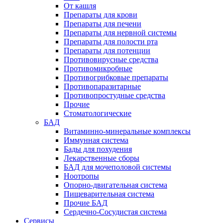
От кашля
Препараты для крови
Препараты для печени
Препараты для нервной системы
Препараты для полости рта
Препараты для потенции
Противовирусные средства
Противомикробные
Противогрибковые препараты
Противопаразитарные
Противопростудные средства
Прочие
Стоматологические
БАД
Витаминно-минеральные комплексы
Иммунная система
Бады для похудения
Лекарственные сборы
БАД для мочеполовой системы
Ноотропы
Опорно-двигательная система
Пищеварительная система
Прочие БАД
Сердечно-Сосудистая система
Сервисы