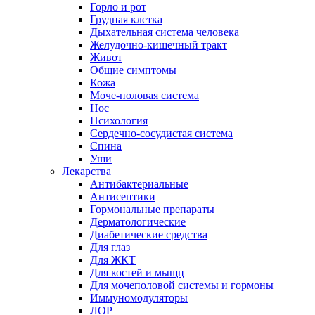
Горло и рот
Грудная клетка
Дыхательная система человека
Желудочно-кишечный тракт
Живот
Общие симптомы
Кожа
Моче-половая система
Нос
Психология
Сердечно-сосудистая система
Спина
Уши
Лекарства
Антибактериальные
Антисептики
Гормональные препараты
Дерматологические
Диабетические средства
Для глаз
Для ЖКТ
Для костей и мыщц
Для мочеполовой системы и гормоны
Иммуномодуляторы
ЛОР