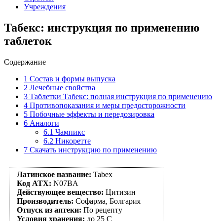
Учреждения
Табекс: инструкция по применению
таблеток
Содержание
1
Состав и формы выпуска
2
Лечебные свойства
3
Таблетки Табекс: полная инструкция по применению
4
Противопоказания и меры предосторожности
5
Побочные эффекты и передозировка
6
Аналоги
6.1
Чампикс
6.2
Никоретте
7
Скачать инструкцию по применению
Латинское название:
Tabex
Код АТХ:
N07BA
Действующее вещество:
Цитизин
Производитель:
Софарма, Болгария
Отпуск из аптеки:
По рецепту
Условия хранения:
до 25 С