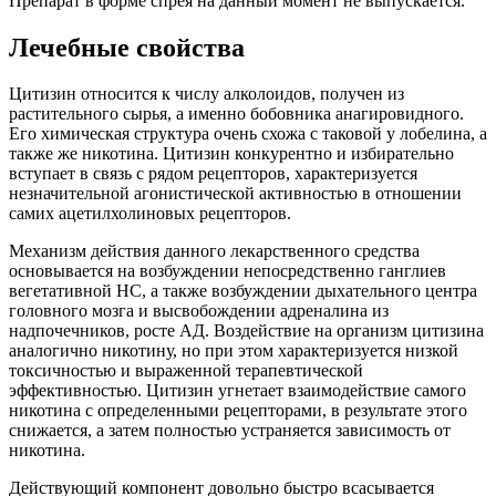
Препарат в форме спрея на данный момент не выпускается.
Лечебные свойства
Цитизин относится к числу алколоидов, получен из
растительного сырья, а именно бобовника анагировидного.
Его химическая структура очень схожа с таковой у лобелина, а
также же никотина. Цитизин конкурентно и избирательно
вступает в связь с рядом рецепторов, характеризуется
незначительной агонистической активностью в отношении
самих ацетилхолиновых рецепторов.
Механизм действия данного лекарственного средства
основывается на возбуждении непосредственно ганглиев
вегетативной НС, а также возбуждении дыхательного центра
головного мозга и высвобождении адреналина из
надпочечников, росте АД. Воздействие на организм цитизина
аналогично никотину, но при этом характеризуется низкой
токсичностью и выраженной терапевтической
эффективностью. Цитизин угнетает взаимодействие самого
никотина с определенными рецепторами, в результате этого
снижается, а затем полностью устраняется зависимость от
никотина.
Действующий компонент довольно быстро всасывается