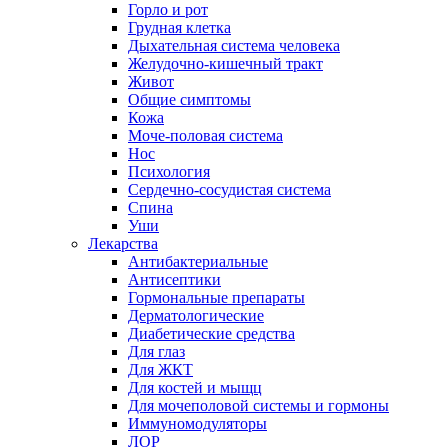
Горло и рот
Грудная клетка
Дыхательная система человека
Желудочно-кишечный тракт
Живот
Общие симптомы
Кожа
Моче-половая система
Нос
Психология
Сердечно-сосудистая система
Спина
Уши
Лекарства
Антибактериальные
Антисептики
Гормональные препараты
Дерматологические
Диабетические средства
Для глаз
Для ЖКТ
Для костей и мыщц
Для мочеполовой системы и гормоны
Иммуномодуляторы
ЛОР