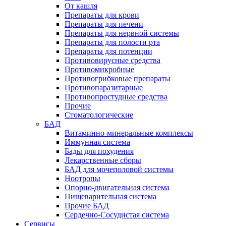
От кашля
Препараты для крови
Препараты для печени
Препараты для нервной системы
Препараты для полости рта
Препараты для потенции
Противовирусные средства
Противомикробные
Противогрибковые препараты
Противопаразитарные
Противопростудные средства
Прочие
Стоматологические
БАД
Витаминно-минеральные комплексы
Иммунная система
Бады для похудения
Лекарственные сборы
БАД для мочеполовой системы
Ноотропы
Опорно-двигательная система
Пищеварительная система
Прочие БАД
Сердечно-Сосудистая система
Сервисы