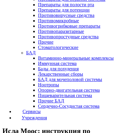
Препараты для полости рта
Препараты для потенции
Противовирусные средства
Противомикробные
Противогрибковые препараты
Противопаразитарные
Противопростудные средства
Прочие
Стоматологические
БАД
Витаминно-минеральные комплексы
Иммунная система
Бады для похудения
Лекарственные сборы
БАД для мочеполовой системы
Ноотропы
Опорно-двигательная система
Пищеварительная система
Прочие БАД
Сердечно-Сосудистая система
Сервисы
Учреждения
Исла Моос: инструкция по