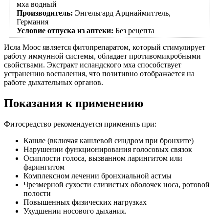
мха водный
Производитель:
Энгельгард Арцнаймиттель,
Германия
Условие отпуска из аптеки:
Без рецепта
Исла Моос является фитопрепаратом, который стимулирует
работу иммунной системы, обладает противомикробными
свойствами. Экстракт исландского мха способствует
устранению воспаления, что позитивно отображается на
работе дыхательных органов.
Показания к применению
Фитосредство рекомендуется применять при:
Кашле (включая кашлевой синдром при бронхите)
Нарушении функционирования голосовых связок
Осиплости голоса, вызванном ларингитом или
фарингитом
Комплексном лечении бронхиальной астмы
Чрезмерной сухости слизистых оболочек носа, ротовой
полости
Повышенных физических нагрузках
Ухудшении носового дыхания.