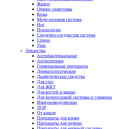
Живот
Общие симптомы
Кожа
Моче-половая система
Нос
Психология
Сердечно-сосудистая система
Спина
Уши
Лекарства
Антибактериальные
Антисептики
Гормональные препараты
Дерматологические
Диабетические средства
Для глаз
Для ЖКТ
Для костей и мыщц
Для мочеполовой системы и гормоны
Иммуномодуляторы
ЛОР
От кашля
Препараты для крови
Препараты для печени
Препараты для нервной системы