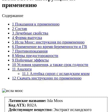
применению
Содержание
1
Показания к применению
2
Состав
3
Лечебные свойства
4
Форма выпуска
5
Исла Моос: инструкция по применению
6
Применение во время беременности и ГВ
7
Противопоказания
8
Меры предосторожности
9
Побочные эффекты
10
Условия хранения, а также срок годности
11
Аналоги
11.1
Алтейка сироп с исландским мхом
12
Скачать инструкцию по применению
Латинское название:
Isla Moos
Код АТХ:
R02A
Действующее вещество:
Экстракт исландского