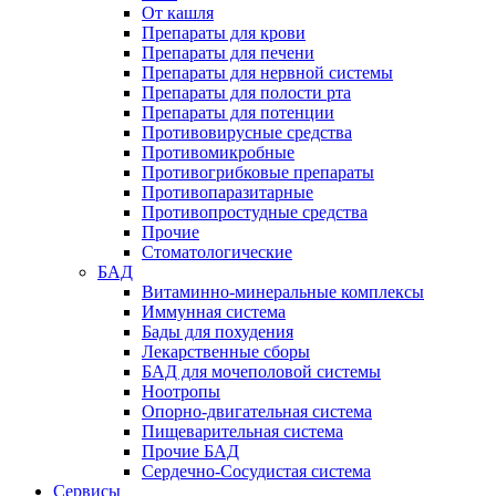
От кашля
Препараты для крови
Препараты для печени
Препараты для нервной системы
Препараты для полости рта
Препараты для потенции
Противовирусные средства
Противомикробные
Противогрибковые препараты
Противопаразитарные
Противопростудные средства
Прочие
Стоматологические
БАД
Витаминно-минеральные комплексы
Иммунная система
Бады для похудения
Лекарственные сборы
БАД для мочеполовой системы
Ноотропы
Опорно-двигательная система
Пищеварительная система
Прочие БАД
Сердечно-Сосудистая система
Сервисы