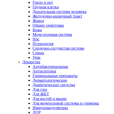
Горло и рот
Грудная клетка
Дыхательная система человека
Желудочно-кишечный тракт
Живот
Общие симптомы
Кожа
Моче-половая система
Нос
Психология
Сердечно-сосудистая система
Спина
Уши
Лекарства
Антибактериальные
Антисептики
Гормональные препараты
Дерматологические
Диабетические средства
Для глаз
Для ЖКТ
Для костей и мыщц
Для мочеполовой системы и гормоны
Иммуномодуляторы
ЛОР