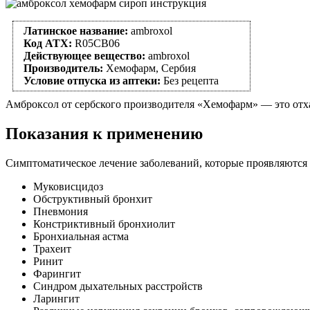
Латинское название:
ambroxol
Код АТХ:
R05CB06
Действующее вещество:
ambroxol
Производитель:
Хемофарм, Сербия
Условие отпуска из аптеки:
Без рецепта
Амброксол от сербского производителя «Хемофарм» — это отха
Показания к применению
Симптоматическое лечение заболеваний, которые проявляются
Муковисцидоз
Обструктивный бронхит
Пневмония
Констриктивный бронхиолит
Бронхиальная астма
Трахеит
Ринит
Фарингит
Синдром дыхательных расстройств
Ларингит