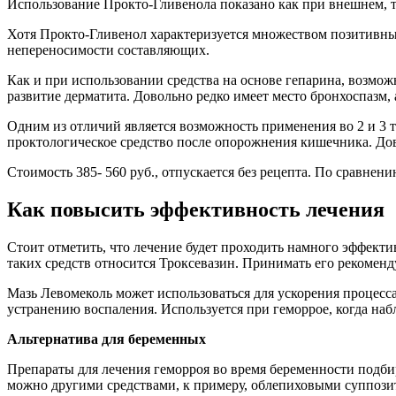
Использование Прокто-Гливенола показано как при внешнем, т
Хотя Прокто-Гливенол характеризуется множеством позитивных
непереносимости составляющих.
Как и при использовании средства на основе гепарина, возм
развитие дерматита. Довольно редко имеет место бронхоспазм, 
Одним из отличий является возможность применения во 2 и 3 т
проктологическое средство после опорожнения кишечника. До
Стоимость 385- 560 руб., отпускается без рецепта. По сравнен
Как повысить эффективность лечения
Стоит отметить, что лечение будет проходить намного эффек
таких средств относится Троксевазин. Принимать его рекоменду
Мазь Левомеколь может использоваться для ускорения процесс
устранению воспаления. Используется при геморрое, когда н
Альтернатива для беременных
Препараты для лечения геморроя во время беременности подби
можно другими средствами, к примеру, облепиховыми суппозит