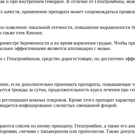
ак и при внутреннем геморрое. В отличие от Гепатромбина, може
 качеств, применение препарата может сопровождаться проявле
ожно появление локальной отечности, повышение выраженности 
а также отек Квинке.
риместре беременности и во время кормления грудью. Чтобы преп
вольно эффективными являются аппликации с мазью.
ию с Гепатромбином, средство дорогостоящее, но достаточно эфф
тивнее, если дополнительно принимать препараты, повышающие 
ется трижды за сутки, продолжительность курса лечения при гем
а регенерации кожных покровов. Кроме этого препарат характе
аблюдается инфицирование слизистых смешанной флорой.
раются совсем по иному принципу. Гепатромбин, а также его ан
ориями, свечами с папаверином или прополисом. Также допуска