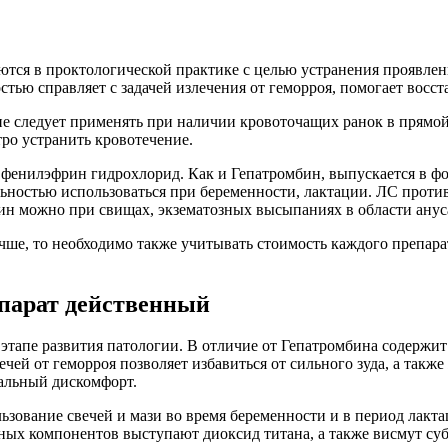
тся в проктологической практике с целью устранения проявлен
тью справляет с задачей излечения от геморроя, помогает восс
не следует применять при наличии кровоточащих ранок в прямой
ро устранить кровотечение.
фенилэфрин гидрохлорид. Как и Гепатромбин, выпускается в фо
льностью использоваться при беременности, лактации. ЛС против
бин можно при свищах, экзематозных высыпаниях в области анус
чше, то необходимо также учитывать стоимость каждого препарат
епарат действенный
этапе развития патологии. В отличие от Гепатромбина содержит
ей от геморроя позволяет избавиться от сильного зуда, а также
кальный дискомфорт.
ьзование свечей и мази во время беременности и в период лакта
вных компонентов выступают диоксид титана, а также висмут су