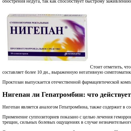
обострения недуга, так как способствует быстрому заживлени
Стоит отметить, чт
составляет более 10 дн., выраженную негативную симптоматик
Проктозан выпускается отечественной фармацевтической компан
Нигепан ли Гепатромбин: что действуе
Нигепан является аналогом Гепатромбина, также содержит в со
Применение суппозиториев показано с целью лечения геморро
трещин, сильных болевых ощущениях в случае незначительного