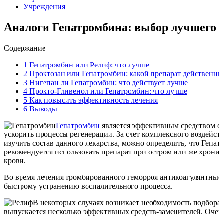
Учреждения
Аналоги Гепатромбина: выбор лучшего
Содержание
1
Гепатромбин или Релиф: что лучше
2
Проктозан или Гепатромбин: какой препарат действен
3
Нигепан ли Гепатромбин: что действует лучше
4
Прокто-Гливенол или Гепатромбин: что лучше
5
Как повысить эффективность лечения
6
Выводы
Гепатромбин
является эффективным средством о
ускорить процессы регенерации. За счет комплексного воздейс
изучить состав данного лекарства, можно определить, что Геп
рекомендуется использовать препарат при остром или же хрон
крови.
Во время лечения тромбированного геморроя антикоагулянтные
быстрому устранению воспалительного процесса.
В некоторых случаях возникает необходимость подбора
выпускается несколько эффективных средств-заменителей. Оче