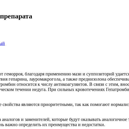
 препарата
ный
т геморроя, благодаря применению мази и суппозиторий удаетс
твия гепарина, лауромакрогола, а также преднизолона обеспечи
атромбин относится к числу антикоагулянтов. В связи с этим, в
ическом течении недуга. При сильных кровотечениях Гепатромби
 свойства являются приоритетными, так как помогают нормализ
 аналогов и заменителей, которые будут оказывать аналогичное
нь важно определить их преимущества и недостатки.