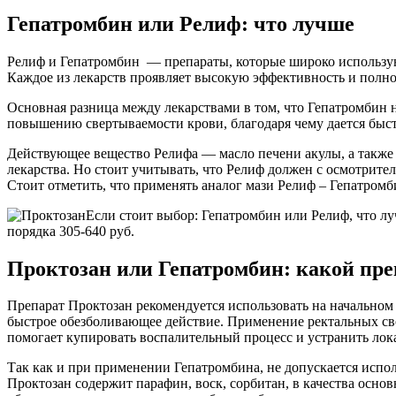
Гепатромбин или Релиф: что лучше
Релиф и Гепатромбин — препараты, которые широко использую
Каждое из лекарств проявляет высокую эффективность и полнос
Основная разница между лекарствами в том, что Гепатромбин 
повышению свертываемости крови, благодаря чему дается быст
Действующее вещество Релифа — масло печени акулы, а также 
лекарства. Но стоит учитывать, что Релиф должен с осмотрите
Стоит отметить, что применять аналог мази Релиф – Гепатром
Если стоит выбор: Гепатромбин или Релиф, что лу
порядка 305-640 руб.
Проктозан или Гепатромбин: какой пр
Препарат Проктозан рекомендуется использовать на начальном 
быстрое обезболивающее действие. Применение ректальных свеч
помогает купировать воспалительный процесс и устранить ло
Так как и при применении Гепатромбина, не допускается испол
Проктозан содержит парафин, воск, сорбитан, в качества осно