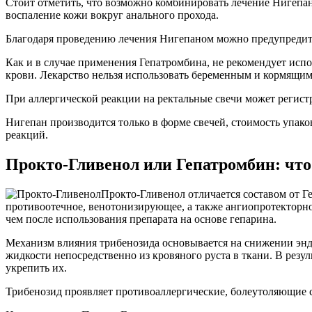
Стоит отметить, что возможно комбинировать лечение Нигепано
воспаление кожи вокруг анального прохода.
Благодаря проведению лечения Нигепаном можно предупредить 
Как и в случае применения Гепатромбина, не рекомендует ис
крови. Лекарство нельзя использовать беременным и кормящим 
При аллергической реакции на ректальные свечи может регистр
Нигепан производится только в форме свечей, стоимость упако
реакций.
Прокто-Гливенол или Гепатромбин: чт
Прокто-Гливенол отличается составом от Г
противоотечное, венотонизирующее, а также ангиопротекторное
чем после использования препарата на основе гепарина.
Механизм влияния трибенозида основывается на снижении эндо
жидкости непосредственно из кровяного руста в ткани. В резу
укрепить их.
Трибенозид проявляет противоаллергические, болеутоляющие с