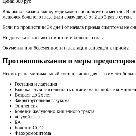
Цена: 300 руб
Как было сказано выше, медикамент используется местно. В сл
мешочек больного глаза (или сразу двух) от 2 до 3 раз в сутки.
Если по прошествии 3х дней от начала приема симптомы не сн
Не допускать контакта пипетки и больного глаза.
Окуметил при беременности и лактации запрещен к приему.
Противопоказания и меры предосторож
Несмотря на минимальный состав, капли для глаз имеют боль
Гестация и лактация
Высокая чувствительность организма на любые компоне
Возраст до 2х лет
Закрытоугольная глаукома
Эпилепсия
Болезни желудочно-кишечного тракта
«Сухой глаз»
БА
Болезни ССС
Феохромоцитома