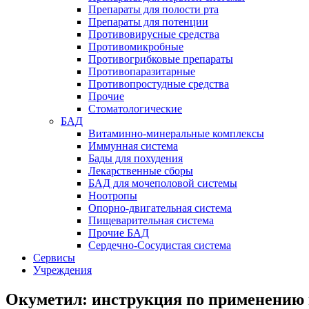
Препараты для полости рта
Препараты для потенции
Противовирусные средства
Противомикробные
Противогрибковые препараты
Противопаразитарные
Противопростудные средства
Прочие
Стоматологические
БАД
Витаминно-минеральные комплексы
Иммунная система
Бады для похудения
Лекарственные сборы
БАД для мочеполовой системы
Ноотропы
Опорно-двигательная система
Пищеварительная система
Прочие БАД
Сердечно-Сосудистая система
Сервисы
Учреждения
Окуметил: инструкция по применению 