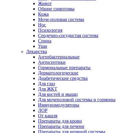
Живот
Общие симптомы
Кожа
Моче-половая система
Нос
Психология
Сердечно-сосудистая система
Спина
Уши
Лекарства
Антибактериальные
Антисептики
Гормональные препараты
Дерматологические
Диабетические средства
Для глаз
Для ЖКТ
Для костей и мыщц
Для мочеполовой системы и гормоны
Иммуномодуляторы
ЛОР
От кашля
Препараты для крови
Препараты для печени
Препараты для нервной системы