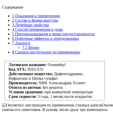
Содержание
1
Показания к применению
2
Состав и форма выпуска
3
Лечебные свойства
4
Способ применения и дозы
5
Противопоказания и меры предосторожности
6
Побочные эффекты и передозировка
7
Аналоги
7.1
Визин
8
Скачать инструкцию по применению
Латинское название:
Ocumethyl
Код АТХ:
S01GA51
Действующее вещество:
Дифенгидрамин,
Нафазолин и Цинка сульфат
Производитель:
ХФК Александрия, Египет
Отпуск из аптеки:
Без рецепта
Условия хранения:
при комнатной температуре
Срок годности:
3 года, 1 месяц после вскрытия
Окуме
снятия его симптомов. В основу легли сразу три компонента.