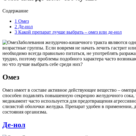
Содержание
1
Омез
2
Де-нол
3
Какой препарат лучше выбрать – омез или де-нол
Заболевания желудочно-кишечного тракта являются одни
возрастные группы. Если вовремя не начать лечить гастрит или 
необходимо всегда правильно питаться, не употреблять разра
трудно, поэтому проблемы подобного характера часто возника
но что лучше выбрать себе среди них?
Омез
Омез имеет в составе активное действующее вещество – омепр
способен подавлять повышенную секрецию желудочного сока, т
медикамент часто используется для предотвращения агрессивн
слизистой оболочки желудка. Препарат удобен в применении, д
состояния организма.
Де-нол