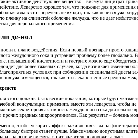
 такие активное действующее вещество – висмута дицитрат три
ействие. Лекарство хорошее тем, что подходит для применения 
одная язва в этот перечень не входит, так как лечится уже хир
ую пленку на слизистой оболочке желудка, что не дает избыточ
летки для перорального применения.
ли де-нол
ности в плане воздействия. Если первый препарат просто защищ
ого желудочного сока и устраняет проблему более глобально. В 
ге, повышенной кислотности и гастрите можно еще обходиться 
ойдет для более тяжелых случаев, когда возникает язвенная бол
 благоприятных условиях при соблюдении специальной диеты за
ления уже имеющегося, так как эти лекарственные средства меж
средств
я этого должны быть веские показания, которые будут указывать
ачебной консультации применять вместе эти лекарства, чтобы не
иженная секреторная активность желудочного сока длительное 
и прочих вредных микроорганизмов. Как результат – болезнь мож
енно, чтобы ускорить эффект заживления язвы на фоне терапии 
больному быстрее станет лучше. Максимально допустимая длитель
парат на основе висмута стоит значительно дороже за омез.