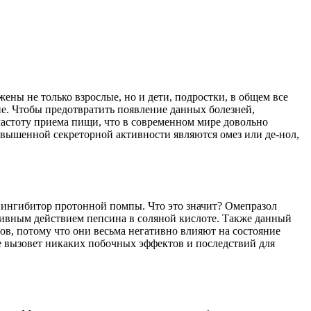
ены не только взрослые, но и дети, подростки, в общем все
ние. Чтобы предотвратить появление данных болезней,
частоту приема пищи, что в современном мире довольно
овышенной секреторной активности являются омез или де-нол,
к ингибитор протонной помпы. Что это значит? Омепразол
сивным действием пепсина в соляной кислоте. Также данный
в, потому что они весьма негативно влияют на состояние
не вызовет никаких побочных эффектов и последствий для