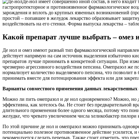
Де-нол имеет совершенно иной состав, в него входит
гастропротекторное и противоязвенное фармакологическое возд
зарождения и вплоть до крупных язвенных возникновений (проб
простой – попавшее в желудок лекарство образовывает защитн
воздействовать на его стенки. Форма выпуска лекарства – таб
Какой препарат лучше выбрать – омез и
Де нол и омез имеют разный тип фармакологической направлен
действует напрямую на сам источник выделения избыточно кисл
препаратов лучше принимать в конкретной ситуации. При изжо
чрезмерно агрессивного воздействия пепсина. Омепразол же под
нормализует количество выделяемого пепсина, что позволит в
принимать вместе для потенцирования эффекта или для закреп
Варианты совместного применения данных лекарственных 
Можно ли пить омепразол и де нол одновременно? Можно, но дл
эффективна, как хотелось бы. Не стоит без предварительной вр
длительного применения более одного месяца, потому что пон
желудке, что чревато увеличением числа хеликобактер пилори 
По этой причине де нол и омепразол можно принимать одноврем
потенциально полезное противоязвенное действие усилится, и 
рекомендуется сделать перерыв. Также стоит отметить, что пре