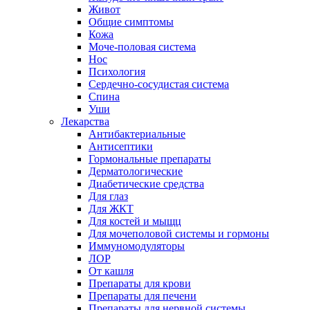
Живот
Общие симптомы
Кожа
Моче-половая система
Нос
Психология
Сердечно-сосудистая система
Спина
Уши
Лекарства
Антибактериальные
Антисептики
Гормональные препараты
Дерматологические
Диабетические средства
Для глаз
Для ЖКТ
Для костей и мыщц
Для мочеполовой системы и гормоны
Иммуномодуляторы
ЛОР
От кашля
Препараты для крови
Препараты для печени
Препараты для нервной системы