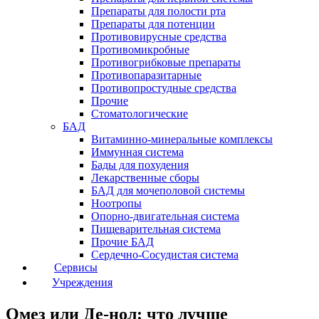
Препараты для полости рта
Препараты для потенции
Противовирусные средства
Противомикробные
Противогрибковые препараты
Противопаразитарные
Противопростудные средства
Прочие
Стоматологические
БАД
Витаминно-минеральные комплексы
Иммунная система
Бады для похудения
Лекарственные сборы
БАД для мочеполовой системы
Ноотропы
Опорно-двигательная система
Пищеварительная система
Прочие БАД
Сердечно-Сосудистая система
Сервисы
Учреждения
Омез или Де-нол: что лучше