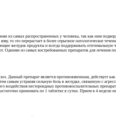
ми из самых распространенных у человека, так как ним подверж
язву, то это перерастает в более серьезное патологическое тече
жающие желудок продукты и всегда поддерживать отптимальную 
ют. Одними из самых востребованных препаратов для лечения п
азол. Данный препарат является противоязвенным, действует ка
ем самым устраняя сильную боль в желудке, связанную с агрес
ого воздействия нестероидных противовоспалительных препарато
остаточно принимать по 1 таблетке в сутки. Прием в 4 недели 