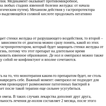
калия. Медикамент оказывает противомикробное,
на любых стадиях язвенной болезни желудка: от начала
ургическим путем). Механизм действия у гастропротектора
но выделяющейся соляной кислоте продолжать негативно
ает стенки желудка от разрушающего воздействия, то второй –
зависимости от диагноза можно сразу понять, какой из этих
гастропротектором, который будет защищать стенки желудка от
езнь, потому что этот препарат на длительное время
живить язвенное образование. Де нол и омепразол можно также
ду собой не конфликтуют и вполне сочетаются.
 на то, что монотерапия каким-то препаратом будет, не столь
 навредить себе. Важный момент: омепразол не подходит для
время провоцирует размножение патогенных бактерий в
ет после такой терапии еще сильнее усугубиться.
омеза. В таких случаях лекарства дополнят друг друга,
ность лечения де-нолом составляет 2 месяца, после этого