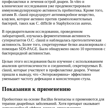
профилактики и лечения острой диареи. In vitro и
клинические исследования уже продемонстрировали
иммуномодулирующую активность пробиотика. Кроме того,
штамм B. clausii продуцирует антимикробное вещество,
клаузин, которое активно против грамположительных
бактерий, таких как C. difficile и Staphylococcus aureus.
В предварительном исследовании, проведенном
лабораторией, изучалась ферментативная активность
супернатантов O.C. clausii и наблюдалась протеолитическая
активность. Более того, секретируемые белки анализировали с
помощью SDS-PAGE. Было обнаружено около 10 протеинов с
бактерицидной активностью.
Целью этого исследования было изучение с использованием
анализов цитотоксичности и соединений, секретируемых B.
clausii, которые участвуют в профилактике диареи. Ученые
пришли к выводу, что «Энтерожермина» эффективно
уменьшает частоту дефекации и консистенцию стула.
Показания к применению
Пробиотики на основе Bacillus безопасны и применяются для
терапии диарейных заболеваний. Хотя препарат оказывает
антидиарейный эффект, данные, описывающие