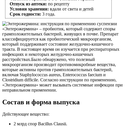
Отпуск из аптеки:
по рецепту
Условия хранения:
вдали от света и детей
Срок годности:
3 года.
«Энтерожермина» – пробиотик, который содержит споры
грамположительных бактерий, живущих в почве. Препарат
классифицируется как пробиотический микроорганизм,
который поддерживает состояние желудочно-кишечного
тракта. В настоящее время он изучается при респираторных
инфекциях и некоторых желудочно-кишечных
расстройствах.Было обнаружено, что полезный
микроорганизм производит противомикробные вещества,
которые активны против грамположительных бактерий,
включая Staphylococcus aureus, Enterococcus faecium и
Clostridium difficile. Согласно инструкции по применению,
«Энтерожермина» может вызывать системные инфекции при
неправильном применении.
Состав и форма выпуска
Действующее вещество:
2 млрд спор Bacillus Clausii.