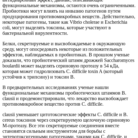
функциональные механизмы, остаются очень ограниченными.
Пробиотики могут влиять на инвазию патогенов путем
продуцирования противомикробных веществ. Действительно,
некоторые патогены, такие как Vibrio cholerae и Escherichia
coli, могут выделять токсины, которые участвуют в
бактериальной вирулентности.
Белки, секретируемые и высвобождаемые в окружающую
среду, могут опосредовать некоторые из положительных
эффектов, наблюдаемых в пробиотиках. В прошлом ученые
доказали, что пробиотический штамм дрожжей Saccharomyces
boulardii может выделять сериновую протеазу в 54 кДа,
которая может гидролизовать C. difficile toxin A (который
устойчив к трипсину) и токсин B.
В предварительных исследованиях ученые нашли
функциональные механизмы пробиотических штаммов B.
clausii и продемонстрировали, что лекарство высвобождает
противомикробное вещество против C. difficile.
clausii уменьшает цитотоксические эффекты C. difficile и B.
cereus токсинов через секретируемую щелочную сериновую
M-протеазу. Все эти секретируемые соединения вместе
становятся сильным инструментом для борьбы с
энтеротоксигенными патогенами, такими как C. difficile, и