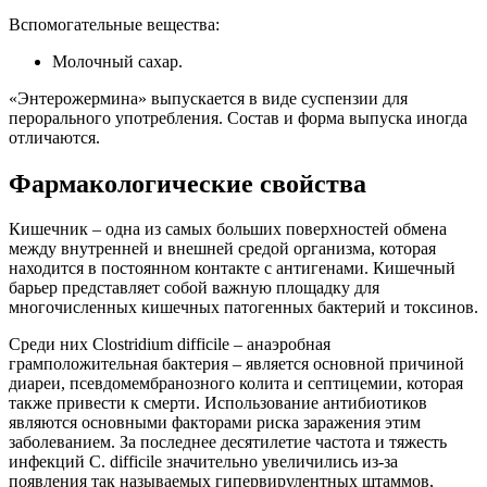
Вспомогательные вещества:
Молочный сахар.
«Энтерожермина» выпускается в виде суспензии для
перорального употребления. Состав и форма выпуска иногда
отличаются.
Фармакологические свойства
Кишечник – одна из самых больших поверхностей обмена
между внутренней и внешней средой организма, которая
находится в постоянном контакте с антигенами. Кишечный
барьер представляет собой важную площадку для
многочисленных кишечных патогенных бактерий и токсинов.
Среди них Clostridium difficile – анаэробная
грамположительная бактерия – является основной причиной
диареи, псевдомембранозного колита и септицемии, которая
также привести к смерти. Использование антибиотиков
являются основными факторами риска заражения этим
заболеванием. За последнее десятилетие частота и тяжесть
инфекций C. difficile значительно увеличились из-за
появления так называемых гипервирулентных штаммов,