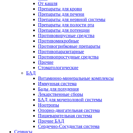
От кашля
Препараты для крови
Препараты для печени
Препараты для нервной системы
Препараты для полости рта
Препараты для потенции
Противовирусные средства
Противомикробные
Противогрибковые препараты
Противопаразитарные
Противопростудные средства
Прочие
Стоматологические
БАД
Витаминно-минеральные комплексы
Иммунная система
Бады для похудения
Лекарственные сборы
БАД для мочеполовой системы
Ноотропы
Опорно-двигательная система
Пищеварительная система
Прочие БАД
Сердечно-Сосудистая система
Сервисы