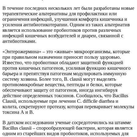
В течение последних нескольких лет были разработаны новые
терапевтические альтернативы для профилактики или
ограничения инфекций, улучшения комфорта кишечника и
усиления антибиотикотерапии. Одним из таких альтернатив
является использование пробиотиков против различных
инфекций кишечных возбудителей и диареи, связанной с
антибиотиками.
«Энтерожермина» – это «живые» микроорганизмы, которые
при правильном назначении приносят пользу здоровью.
Известно, что пробиотики обладают защитной функцией
против кишечных патогенов, усиливая функцию кишечного
барьера и препятствуя патогенам модулировать иммунную
систему хозяина. Более того, B. clausii могут выделять
противомикробные вещества, пептиды и белки, которые
обеспечивают защиту от патогенов, иногда ингибируя
действие определенных токсинов. Сообщалось, что Bacillus
Clausii, используемые при лечении C. difficile diarrhea и
колита, секретируют протеазу, которая переваривает молекулы
токсина А и В.
В датском исследовании ученые сосредоточились на штамме
Bacillus clausii – спорообразующей бактерии, которая является
одним из старейших видов пробиотиков, используемых для