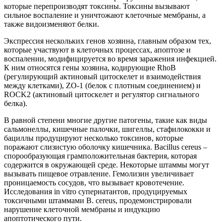
которые перепроизводят токсины. Токсины вызывают
сильное воспаление и уничтожают клеточные мембраны, а
также видоизменяют белки.
Экспрессия нескольких генов хозяина, главным образом тех,
которые участвуют в клеточных процессах, апоптозе и
воспалении, модифицируется во время заражения инфекцией.
К ним относятся гены хозяина, кодирующие RhoB
(регулирующий актиновый цитоскелет и взаимодействия
между клетками), ZO-1 (белок с плотным соединением) и
ROCK2 (актиновый цитоскелет и регулятор сигнального
белка).
В равной степени многие другие патогены, такие как виды
сальмонеллы, кишечные палочки, шигеллы, стафилококки и
бациллы продуцируют несколько токсинов, которые
поражают слизистую оболочку кишечника. Bacillus cereus –
спорообразующая грамположительная бактерия, которая
содержится в окружающей среде. Некоторые штаммы могут
вызывать пищевое отравление. Гемолизин увеличивает
проницаемость сосудов, что вызывает кровотечение.
Исследования in vitro супернатантов, продуцируемых
токсичными штаммами B. cereus, продемонстрировали
нарушение клеточной мембраны и индукцию
апоптотического пути.