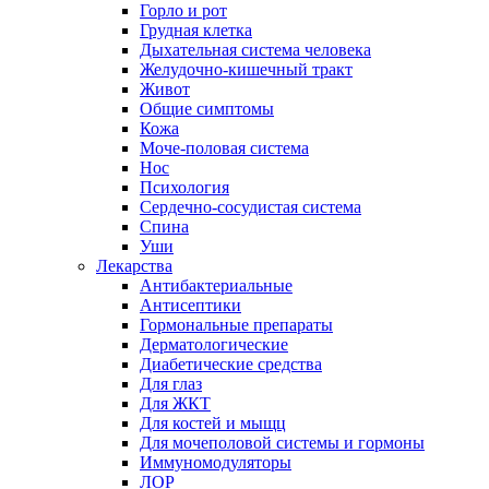
Горло и рот
Грудная клетка
Дыхательная система человека
Желудочно-кишечный тракт
Живот
Общие симптомы
Кожа
Моче-половая система
Нос
Психология
Сердечно-сосудистая система
Спина
Уши
Лекарства
Антибактериальные
Антисептики
Гормональные препараты
Дерматологические
Диабетические средства
Для глаз
Для ЖКТ
Для костей и мыщц
Для мочеполовой системы и гормоны
Иммуномодуляторы
ЛОР