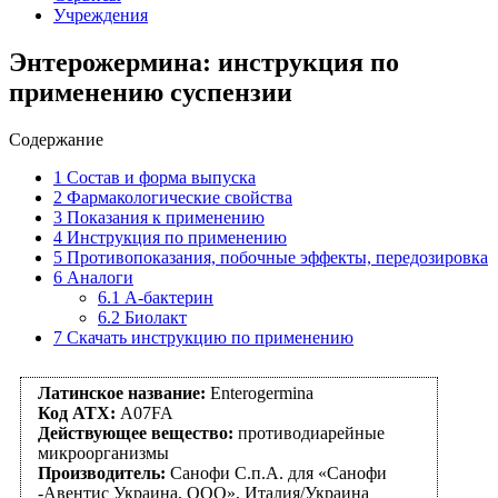
Учреждения
Энтерожермина: инструкция по
применению суспензии
Содержание
1
Состав и форма выпуска
2
Фармакологические свойства
3
Показания к применению
4
Инструкция по применению
5
Противопоказания, побочные эффекты, передозировка
6
Аналоги
6.1
А-бактерин
6.2
Биолакт
7
Скачать инструкцию по применению
Латинское название:
Enterogermina
Код АТХ:
A07FA
Действующее вещество:
противодиарейные
микроорганизмы
Производитель:
Санофи С.п.А. для «Санофи
-Авентис Украина, ООО», Италия/Украина