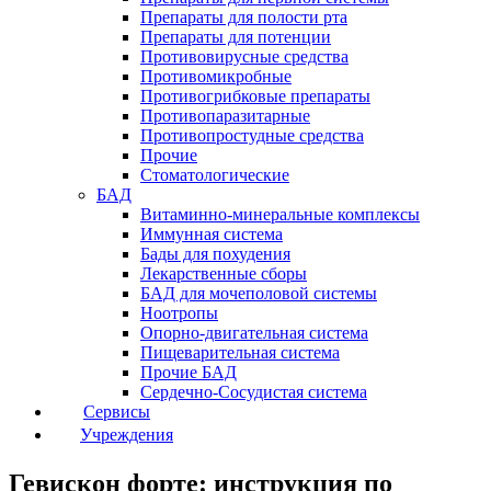
Препараты для полости рта
Препараты для потенции
Противовирусные средства
Противомикробные
Противогрибковые препараты
Противопаразитарные
Противопростудные средства
Прочие
Стоматологические
БАД
Витаминно-минеральные комплексы
Иммунная система
Бады для похудения
Лекарственные сборы
БАД для мочеполовой системы
Ноотропы
Опорно-двигательная система
Пищеварительная система
Прочие БАД
Сердечно-Сосудистая система
Сервисы
Учреждения
Гевискон форте: инструкция по