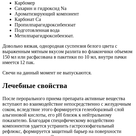
Карбомер
Сахарин и гидроксид Na
Ароматизирующий компонент
Карбонат Ca
Пропилпарагидроксибензоат
Подготовленная вода
Метилпарагидроксибензоат.
Довольно вязкая, однородная суспензия белого цвета с
выраженным мятным вкусом разлита во флакончики объемом
150 мл или расфасована в пакетики по 10 мл, внутри пачки
имеется 12 пак.
Свечи на данный момент не выпускаются.
Лечебные свойства
После перорального приема препарата активные вещества
вступают во взаимодействие непосредственно с желудочным
соком, вследствие этого формируется гелеоборазный слой
альгиновой кислоты, его рН близок к нейтральному
показателю. Благодаря специфическому воздействию
компонентов удается устранить гастроэзофагеальный
рефлюкс, формируется защитный барьер на поверхности