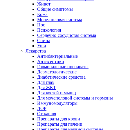
Живот
Общие симптомы
Кожа
Моче-половая система
Нос
Психология
Сердечно-сосудистая система
Спина
Уши
Лекарства
Антибактериальные
Антисептики
Гормональные препараты
Дерматологические
Диабетические средства
Для глаз
Для ЖКТ
Для костей и мыщц
Для мочеполовой системы и гормоны
Иммуномодуляторы
ЛОР
От кашля
Препараты для крови
Препараты для печени
Препараты для нервной системы