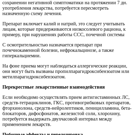
сохранении негативной симптоматики на протяжении 7 дн.
употребления лекарства, потребуется пересмотреть
назначенную схему лечения.
Препарат включает калий и натрий, это следует учитывать
лицам, которые придерживаются низкосолевого рациона, к
примеру, при нарушениях работы ССС, почечной системы
С осмотрительностью назначается препарат при
почечнокаменной болезни, нефрокальцинозе, а также
гиперкальциемии.
На фоне приема могут наблюдаться аллергические реакции,
они могут быть вызваны пропилпарагидроксибензоатом или
метилпарагидроксибензоатом.
Перекрестные лекарственные взаимодействия
Если необходимо осуществлять прием антигистаминных ЛС,
средств-тетрациклинов, ГКС, противогрибковых препаратов,
фторхинолона, средств-нейролептиков, пеницилламина, бета-
блокаторов, дифосфонатов, железистой соли, хлорохину,
потребуется выдержать двухчасовой интервал между
применением лекарств.
Побочные эффекты и передозировка