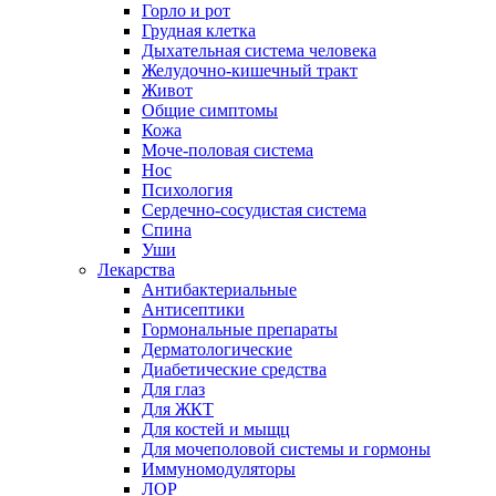
Горло и рот
Грудная клетка
Дыхательная система человека
Желудочно-кишечный тракт
Живот
Общие симптомы
Кожа
Моче-половая система
Нос
Психология
Сердечно-сосудистая система
Спина
Уши
Лекарства
Антибактериальные
Антисептики
Гормональные препараты
Дерматологические
Диабетические средства
Для глаз
Для ЖКТ
Для костей и мыщц
Для мочеполовой системы и гормоны
Иммуномодуляторы
ЛОР