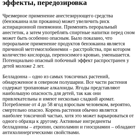
эффекты, передозировка
Чрезмерное применение анестезирующего средства
(бензокаина или прокаина) может увеличить риск
аспирационной пневмонии. Применять пероральный
анестетик, а затем употреблять спиртные напитки перед сном
может быть особенно опасным. Было показано, что
пероральное применение продуктов бензокаина является
причиной метгемоглобинемии – расстройства, при котором
количество кислорода, переносимого кровью, уменьшается.
Потенциально опасный побочный эффект распространен у
детей моложе 2 лет.
Белладонна – одно из самых токсичных растений,
обнаруженное в северном полушарии. Все части растения
содержат тропановые алкалоиды. Ягоды представляют
наибольшую опасность для детей, так как они
привлекательны и имеют несколько сладкий аромат.
Потребление от 4 до 58 ягод взрослым человеком, вероятно,
смертельно опасно. Корень растения обычно является
наиболее токсичной частью, хотя это может варьироваться от
одного образца к другому. Активные ингредиенты
белладонны – атропин, скополамин и гиосциамин – обладают
антихолинергическими свойствами.