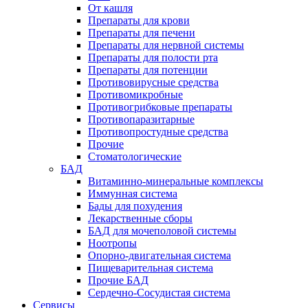
От кашля
Препараты для крови
Препараты для печени
Препараты для нервной системы
Препараты для полости рта
Препараты для потенции
Противовирусные средства
Противомикробные
Противогрибковые препараты
Противопаразитарные
Противопростудные средства
Прочие
Стоматологические
БАД
Витаминно-минеральные комплексы
Иммунная система
Бады для похудения
Лекарственные сборы
БАД для мочеполовой системы
Ноотропы
Опорно-двигательная система
Пищеварительная система
Прочие БАД
Сердечно-Сосудистая система
Сервисы