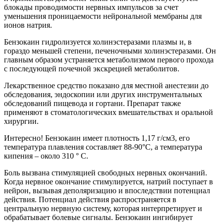
блокады проводимости нервных импульсов за счет
уменьшения проницаемости нейрональной мембраны для
ионов натрия.
Бензокаин гидролизуется холинэстеразами плазмы и, в
гораздо меньшей степени, печеночными холинэстеразами. Он
главным образом устраняется метаболизмом первого прохода
с последующей почечной экскрецией метаболитов.
Лекарственное средство показано для местной анестезии до
обследования, эндоскопии или других инструментальных
обследований пищевода и гортани. Препарат также
применяют в стоматологических вмешательствах и оральной
хирургии.
Интересно! Бензокаин имеет плотность 1,17 г/см3, его
температура плавления составляет 88-90°С, а температура
кипения – около 310 ° С.
Боль вызвана стимуляцией свободных нервных окончаний.
Когда нервное окончание стимулируется, натрий поступает в
нейрон, вызывая деполяризацию и впоследствии потенциал
действия. Потенциал действия распространяется в
центральную нервную систему, которая интерпретирует и
обрабатывает болевые сигналы. Бензокаин ингибирует