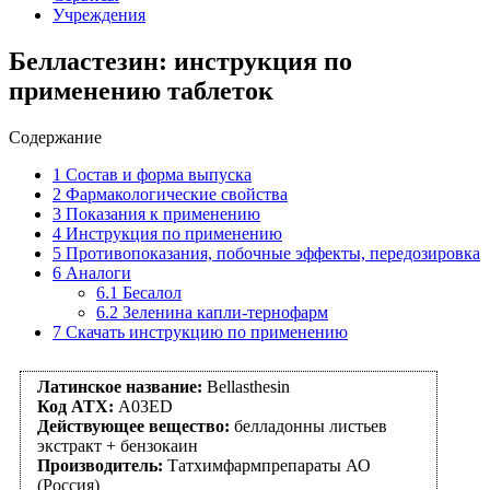
Учреждения
Белластезин: инструкция по
применению таблеток
Содержание
1
Состав и форма выпуска
2
Фармакологические свойства
3
Показания к применению
4
Инструкция по применению
5
Противопоказания, побочные эффекты, передозировка
6
Аналоги
6.1
Бесалол
6.2
Зеленина капли-тернофарм
7
Скачать инструкцию по применению
Латинское название:
Bellasthesin
Код АТХ:
A03ED
Действующее вещество:
белладонны листьев
экстракт + бензокаин
Производитель:
Татхимфармпрепараты АО
(Россия)