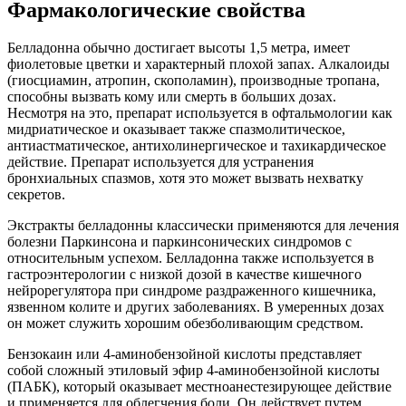
Фармакологические свойства
Белладонна обычно достигает высоты 1,5 метра, имеет
фиолетовые цветки и характерный плохой запах. Алкалоиды
(гиосциамин, атропин, скополамин), производные тропана,
способны вызвать кому или смерть в больших дозах.
Несмотря на это, препарат используется в офтальмологии как
мидриатическое и оказывает также спазмолитическое,
антиастматическое, антихолинергическое и тахикардическое
действие. Препарат используется для устранения
бронхиальных спазмов, хотя это может вызвать нехватку
секретов.
Экстракты белладонны классически применяются для лечения
болезни Паркинсона и паркинсонических синдромов с
относительным успехом. Белладонна также используется в
гастроэнтерологии с низкой дозой в качестве кишечного
нейрорегулятора при синдроме раздраженного кишечника,
язвенном колите и других заболеваниях. В умеренных дозах
он может служить хорошим обезболивающим средством.
Бензокаин или 4-аминобензойной кислоты представляет
собой сложный этиловый эфир 4-аминобензойной кислоты
(ПАБК), который оказывает местноанестезирующее действие
и применяется для облегчения боли. Он действует путем