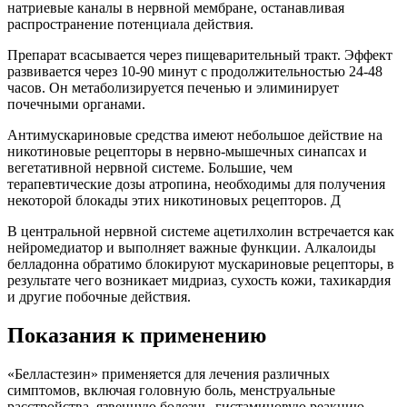
натриевые каналы в нервной мембране, останавливая
распространение потенциала действия.
Препарат всасывается через пищеварительный тракт. Эффект
развивается через 10-90 минут с продолжительностью 24-48
часов. Он метаболизируется печенью и элиминирует
почечными органами.
Антимускариновые средства имеют небольшое действие на
никотиновые рецепторы в нервно-мышечных синапсах и
вегетативной нервной системе. Большие, чем
терапевтические дозы атропина, необходимы для получения
некоторой блокады этих никотиновых рецепторов. Д
В центральной нервной системе ацетилхолин встречается как
нейромедиатор и выполняет важные функции. Алкалоиды
белладонна обратимо блокируют мускариновые рецепторы, в
результате чего возникает мидриаз, сухость кожи, тахикардия
и другие побочные действия.
Показания к применению
«Белластезин» применяется для лечения различных
симптомов, включая головную боль, менструальные
расстройства, язвенную болезнь, гистаминовую реакцию,