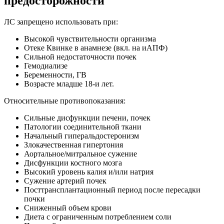
предосторожности
ЛС запрещено использовать при:
Высокой чувствительности организма
Отеке Квинке в анамнезе (вкл. на иАПФ)
Сильной недостаточности почек
Гемодиализе
Беременности, ГВ
Возрасте младше 18-и лет.
Относительные противопоказания:
Сильные дисфункции печени, почек
Патологии соединительной ткани
Начальный гиперальдостеронизм
Злокачественная гипертония
Аортальное/митральное сужение
Дисфункции костного мозга
Высокий уровень калия и/или натрия
Сужение артерий почек
Посттрансплантационный период после пересадки
почки
Сниженный объем крови
Диета с ограниченным потреблением соли