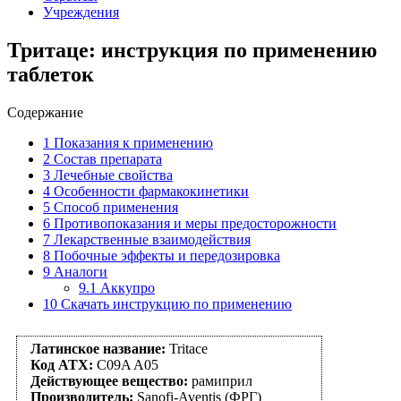
Учреждения
Тритаце: инструкция по применению
таблеток
Содержание
1
Показания к применению
2
Состав препарата
3
Лечебные свойства
4
Особенности фармакокинетики
5
Способ применения
6
Противопоказания и меры предосторожности
7
Лекарственные взаимодействия
8
Побочные эффекты и передозировка
9
Аналоги
9.1
Аккупро
10
Скачать инструкцию по применению
Латинское название:
Tritace
Код АТХ:
C09A A05
Действующее вещество:
рамиприл
Производитель:
Sanofi-Aventis (ФРГ)