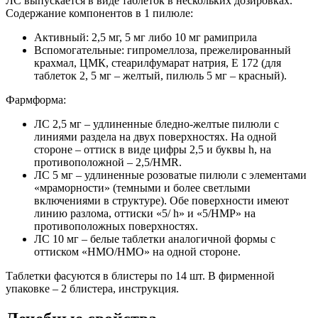
ЛС выпускается в виде таблеток в нескольких дозировках.
Содержание компонентов в 1 пилюле:
Активный: 2,5 мг, 5 мг либо 10 мг рамиприла
Вспомогательные: гипромеллоза, прежелированный
крахмал, ЦМК, стеарилфумарат натрия, Е 172 (для
таблеток 2, 5 мг – желтый, пилюль 5 мг – красный).
Фармформа:
ЛС 2,5 мг – удлиненные бледно-желтые пилюли с
линиями раздела на двух поверхностях. На одной
стороне – оттиск в виде цифры 2,5 и буквы h, на
противоположной – 2,5/HMR.
ЛС 5 мг – удлиненные розоватые пилюли с элементами
«мраморности» (темными и более светлыми
включениями в структуре). Обе поверхности имеют
линию разлома, оттиски «5/ h» и «5/HMP» на
противоположных поверхностях.
ЛС 10 мг – белые таблетки аналогичной формы с
оттиском «HMO/HMO» на одной стороне.
Таблетки фасуются в блистеры по 14 шт. В фирменной
упаковке – 2 блистера, инструкция.