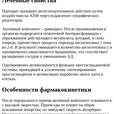
Лечебные свойства
Препарат оказывает антигипертензивное действие путем
воздействия на АПФ через подавление специфических
рецепторов.
Активный компонент – рамиприл. После проникновения в
организм подвергается печеночной биотрансформации с
образованием действующего метаболита, который, в свою
очередь, препятствует процессу перехода ангиотензина 1 типа
во 2-й. В результате уменьшается количество ангиотензина-2 и
одновременно накапливается брадикинин, что способствует
расширению сосудов и уменьшению АД.
Одновременно активизируются функции простагландиновой
системы, приводящей к усиленному синтезированию
простагландинов и активизации выработки окиси азота в
клетках.
Особенности фармакокинетики
После перорального приема активный компонент усваивается
с высокой скоростью. Прием еды не влияет на объем
всасывания лекарства, но замедляет скорость абсорбции.