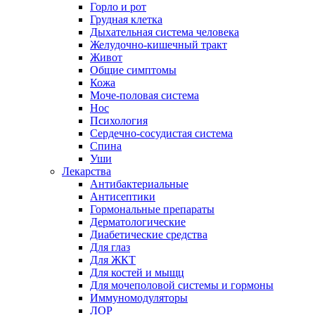
Горло и рот
Грудная клетка
Дыхательная система человека
Желудочно-кишечный тракт
Живот
Общие симптомы
Кожа
Моче-половая система
Нос
Психология
Сердечно-сосудистая система
Спина
Уши
Лекарства
Антибактериальные
Антисептики
Гормональные препараты
Дерматологические
Диабетические средства
Для глаз
Для ЖКТ
Для костей и мыщц
Для мочеполовой системы и гормоны
Иммуномодуляторы
ЛОР