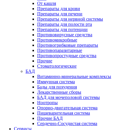
От кашля
Препараты для крови
Препараты для печени
Препараты для нервной системы
Препараты для полости рта
Препараты для потенции
Противовирусные средства
Противомикробные
Противогрибковые препараты
Противопаразитарные
Противопростудные средства
Прочие
Стоматологические
БАД
Витаминно-минеральные комплексы
Иммунная система
Бады для похудения
Лекарственные сборы
БАД для мочеполовой системы
Ноотропы
Опорно-двигательная система
Пищеварительная система
Прочие БАД
Сердечно-Сосудистая система
Сервисы